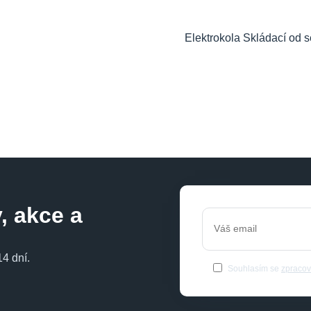
Elektrokola Skládací od s
, akce a
4 dní.
Souhlasím se
zpracov