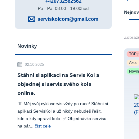
+420732562562
Po - Pá: 08:00 - 19:00hod
Nejnov
serviskolcom@gmail.com
Zobrazu
Novinky
TOP p
Akce
02.10.2025
Novi
Stáhni si aplikaci na Servis Kol a
objednej si servis svého kola
online.
🚴‍♂️ Měj svůj cykloservis vždy po ruce! Stáhni si
aplikaci ServisKol a už nikdy nebudeš řešit,
kde a kdy opravit kolo. ✅ Objednávka servisu
na pár...
číst celé