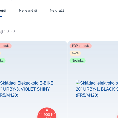
Nejlevnější
Nejdražší
ější
ji 1-3 z 3
rodukt
TOP produkt
Akce
nka
Novinka
44 900 Kč