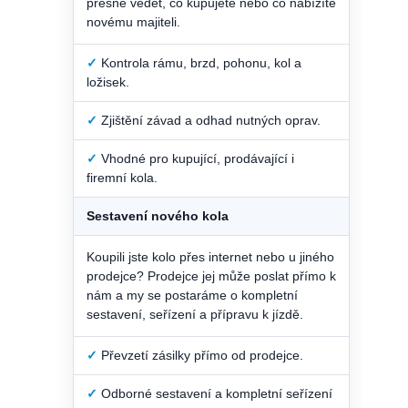
přesně vědět, co kupujete nebo co nabízíte
novému majiteli.
✓
Kontrola rámu, brzd, pohonu, kol a
ložisek.
✓
Zjištění závad a odhad nutných oprav.
✓
Vhodné pro kupující, prodávající i
firemní kola.
Sestavení nového kola
Koupili jste kolo přes internet nebo u jiného
prodejce? Prodejce jej může poslat přímo k
nám a my se postaráme o kompletní
sestavení, seřízení a přípravu k jízdě.
✓
Převzetí zásilky přímo od prodejce.
✓
Odborné sestavení a kompletní seřízení