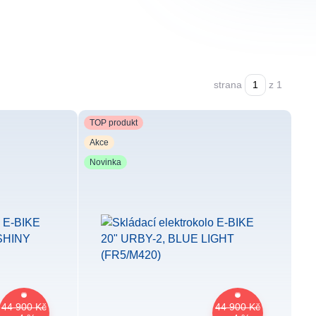
strana
z 1
TOP produkt
Akce
Novinka
44 900 Kč
44 900 Kč