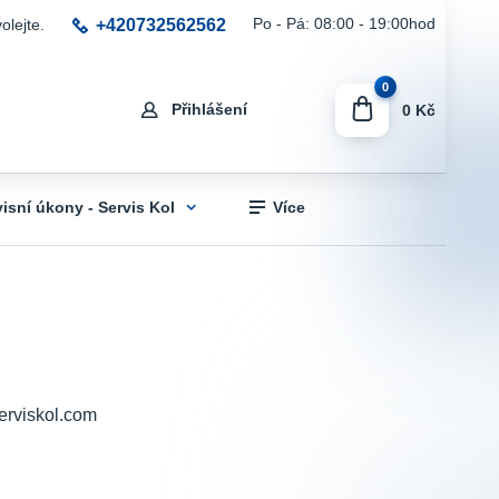
+420732562562
Po - Pá: 08:00 - 19:00hod
olejte.
0
Přihlášení
0 Kč
visní úkony - Servis Kol
Více
erviskol.com