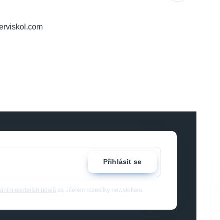
erviskol.com
Přihlásit se
áním osobních údajů
za účelem rozesílky newsletteru.