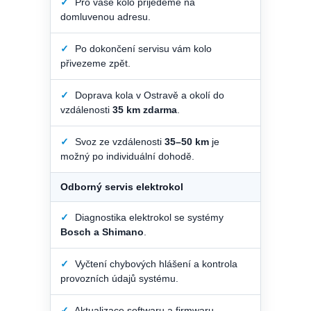
✓
Pro vaše kolo přijedeme na
domluvenou adresu.
✓
Po dokončení servisu vám kolo
přivezeme zpět.
✓
Doprava kola v Ostravě a okolí do
vzdálenosti
35 km zdarma
.
✓
Svoz ze vzdálenosti
35–50 km
je
možný po individuální dohodě.
Odborný servis elektrokol
✓
Diagnostika elektrokol se systémy
Bosch a Shimano
.
✓
Vyčtení chybových hlášení a kontrola
provozních údajů systému.
✓
Aktualizace softwaru a firmwaru