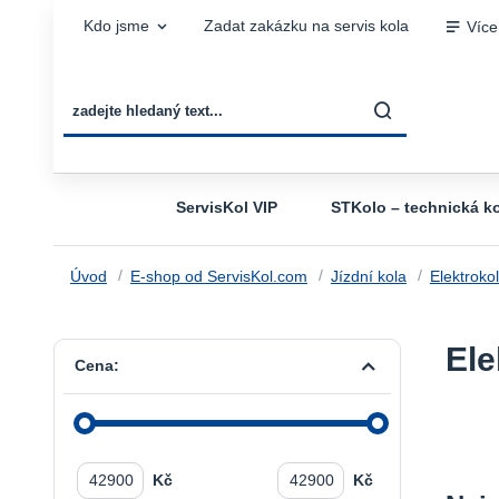
Kdo jsme
Zadat zakázku na servis kola
Více
ServisKol VIP
STKolo – technická ko
Úvod
E-shop od ServisKol.com
Jízdní kola
Elektroko
Ele
Cena:
Kč
Kč