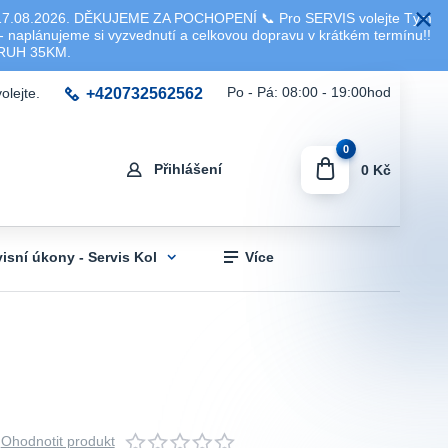
8.2026. DĚKUJEME ZA POCHOPENÍ 📞 Pro SERVIS volejte Tým
 naplánujeme si vyzvednutí a celkovou dopravu v krátkém termínu!!
KRUH 35KM.
+420732562562
Po - Pá: 08:00 - 19:00hod
olejte.
0
Přihlášení
0 Kč
visní úkony - Servis Kol
Více
Ohodnotit produkt