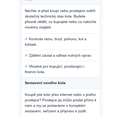
Nechte si před koupí nebo prodejem ověřit
skutečný technický stav kola. Budete
přesně vědět, co kupujete nebo co nabízíte
novému majiteli.
✓
Kontrola rámu, brzd, pohonu, kol a
ložisek.
✓
Zjištění závad a odhad nutných oprav.
✓
Vhodné pro kupující, prodávající i
firemní kola.
Sestavení nového kola
Koupili jste kolo přes internet nebo u jiného
prodejce? Prodejce jej může poslat přímo k
nám a my se postaráme o kompletní
sestavení, seřízení a přípravu k jízdě.