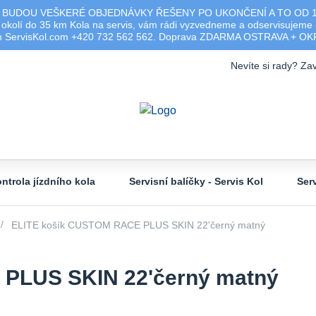
 BUDOU VEŠKERÉ OBJEDNÁVKY ŘEŠENY PO UKONČENÍ A TO OD 17.0
olí do 35 km Kola na servis, vám rádi vyzvedneme a odservisujeme -
ým ServisKol.com +420 732 562 562. Doprava ZDARMA OSTRAVA + O
Nevíte si rady? Zav
ntrola jízdního kola
Servisní balíčky - Servis Kol
Ser
ELITE košík CUSTOM RACE PLUS SKIN 22'černý matný
PLUS SKIN 22'černý matný