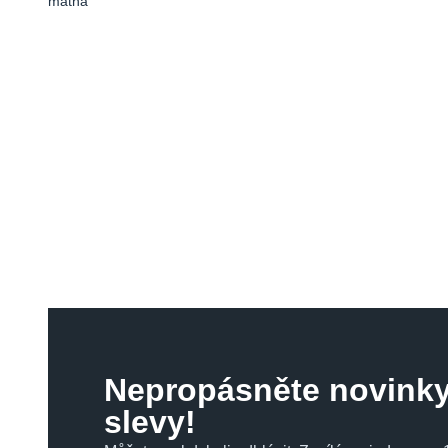
matná
Nepropásněte novinky
slevy!