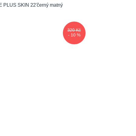
320 Kč
- 10 %