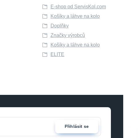
E-shop od ServisKol.com
Košíky a láhve na kolo
Doplňky
Značky výrobců
Košíky a láhve na kolo
ELITE
Přihlásit se