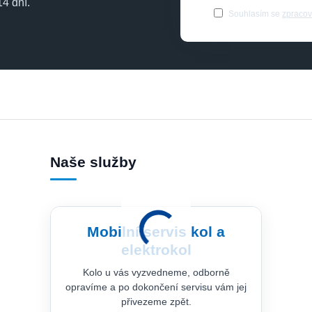
4 dní.
Souhlasím se
zpracov
Naše služby
Mobilní servis kol a
elektrokol
Kolo u vás vyzvedneme, odborně
opravíme a po dokončení servisu vám jej
přivezeme zpět.