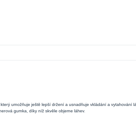
terý umožňuje ještě lepší držení a usnadňuje vkládání a vytahování 
omerová gumka, díky níž skvěle objeme láhev.