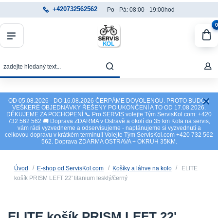
+420732562562
Po - Pá: 08:00 - 19:00hod
0
OD 05.08.2026 - DO 16.08.2026 ČERPÁME DOVOLENOU. PROTO BUDOU
VEŠKERÉ OBJEDNÁVKY ŘEŠENY PO UKONČENÍ A TO OD 17.08.2026.
DĚKUJEME ZA POCHOPENÍ 📞 Pro SERVIS volejte Tým ServisKol.com: +420
732 562 562 🚚 Doprava ZDARMA v Ostravě a okolí do 35 km Kola na servis,
vám rádi vyzvedneme a odservisujeme - naplánujeme si vyzvednutí a
celkovou dopravu v krátkém termínu!! Volejte Tým ServisKol.com +420 732 562
562. Doprava ZDARMA OSTRAVA + OKRUH 35KM.
Úvod
E-shop od ServisKol.com
Košíky a láhve na kolo
ELITE
košík PRISM LEFT 22' titanium lesklý/černý
ELITE košík PRISM LEFT 22'