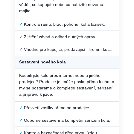
vědět, co kupujete nebo co nabízíte novému
majiteli.
✓
Kontrola rámu, brzd, pohonu, kol a ložisek.
✓
Zjištění závad a odhad nutných oprav.
✓
Vhodné pro kupující, prodávající i firemní kola.
Sestavení nového kola
Koupili jste kolo přes internet nebo u jiného
prodejce? Prodejce jej může poslat přímo k nám a
my se postaráme o kompletní sestavení, seřízení
a přípravu k jízdě.
✓
Převzetí zásilky přímo od prodejce.
✓
Odborné sestavení a kompletní seřízení kola.
✓
Kontrola bezpečnosti před první jízdou.