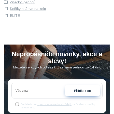
Značky výrobců
Košíky a láhve na kolo
ELITE
Nepropásněte novinky, akce a
slevy!
Můžete se kdykoli odhlásit. Zasíláme jednou za 14 dní.
Přihlásit se
Souhlasím se
zpracováním osobních údajů
za účelem rozesílky
newsletteru.