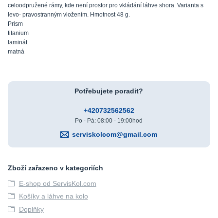
celoodpružené rámy, kde není prostor pro vkládání láhve shora. Varianta s
levo- pravostranným vložením. Hmotnost 48 g.
Prism
titanium
laminát
matná
Potřebujete poradit?
+420732562562
Po - Pá: 08:00 - 19:00hod
serviskolcom@gmail.com
Zboží zařazeno v kategoriích
E-shop od ServisKol.com
Košíky a láhve na kolo
Doplňky