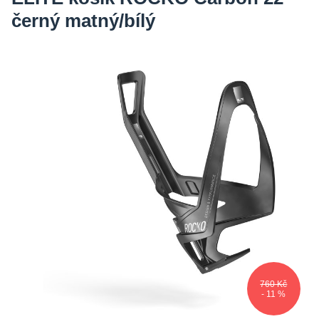
černý matný/bílý
760 Kč
- 11 %