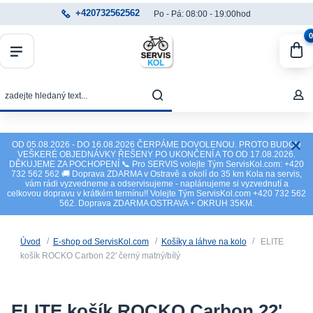
+420732562562
Po - Pá: 08:00 - 19:00hod
0
OD 05.08.2026 - DO 16.08.2026 ČERPÁME DOVOLENOU. PROTO BUDOU
VEŠKERÉ OBJEDNÁVKY ŘEŠENY PO UKONČENÍ A TO OD 17.08.2026.
DĚKUJEME ZA POCHOPENÍ 📞 Pro SERVIS volejte Tým ServisKol.com: +420
732 562 562 🚚 Doprava ZDARMA v Ostravě a okolí do 35 km Kola na servis,
vám rádi vyzvedneme a odservisujeme - naplánujeme si vyzvednutí a
celkovou dopravu v krátkém termínu!! Volejte Tým ServisKol.com +420 732 562
562. Doprava ZDARMA OSTRAVA + OKRUH 35KM.
Úvod
E-shop od ServisKol.com
Košíky a láhve na kolo
ELITE
košík ROCKO Carbon 22' černý matný/bílý
ELITE košík ROCKO Carbon 22'