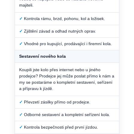
majiteli.
✓
Kontrola rámu, brzd, pohonu, kol a ložisek.
✓
Zjištění závad a odhad nutných oprav.
✓
Vhodné pro kupující, prodávající i firemní kola.
Sestavení nového kola
Koupili jste kolo přes internet nebo u jiného
prodejce? Prodejce jej může poslat přímo k nám a
my se postaráme o kompletní sestavení, seřízení
a přípravu k jízdě.
✓
Převzetí zásilky přímo od prodejce.
✓
Odborné sestavení a kompletní seřízení kola.
✓
Kontrola bezpečnosti před první jízdou.