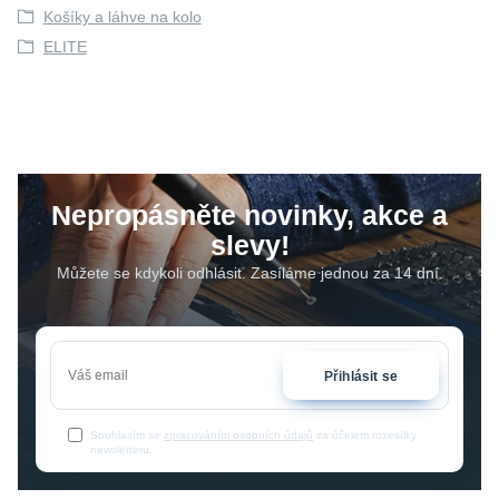
Košíky a láhve na kolo
ELITE
Nepropásněte novinky, akce a
slevy!
Můžete se kdykoli odhlásit. Zasíláme jednou za 14 dní.
Přihlásit se
Souhlasím se
zpracováním osobních údajů
za účelem rozesílky
newsletteru.