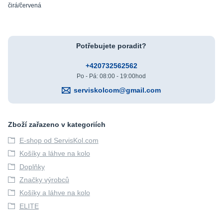
čirá/červená
Potřebujete poradit?
+420732562562
Po - Pá: 08:00 - 19:00hod
serviskolcom@gmail.com
Zboží zařazeno v kategoriích
E-shop od ServisKol.com
Košíky a láhve na kolo
Doplňky
Značky výrobců
Košíky a láhve na kolo
ELITE