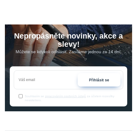
Nepropásněte novinky, akce a
slevy!
Můžete se kdykoli odhlásit. Zasíláme jednou za 14 dní.
Přihlásit se
Souhlasím se
zpracováním osobních údajů
za účelem rozesílky
newsletteru.