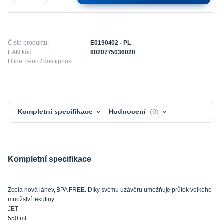
Číslo produktu:
E0190402 - PL
EAN kód:
8020775036020
Hlídat cenu / dostupnost
Kompletní specifikace
Hodnocení
0
Kompletní specifikace
Zcela nová láhev, BPA FREE. Díky svému uzávěru umožňuje průtok velkého
množství tekutiny.
JET
550 ml