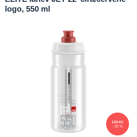
logo, 550 ml
130 Kč
- 20 %