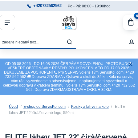
+420732562562
Po - Pá: 08:00 - 19:00hod
0
OD 05.08.2026 - DO 16.08.2026 ČERPÁME DOVOLENOU. PROTO BUDOU
VEŠKERÉ OBJEDNÁVKY ŘEŠENY PO UKONČENÍ A TO OD 17.08.2026.
DĚKUJEME ZA POCHOPENÍ 📞 Pro SERVIS volejte Tým ServisKol.com: +420
732 562 562 🚚 Doprava ZDARMA v Ostravě a okolí do 35 km Kola na servis,
vám rádi vyzvedneme a odservisujeme - naplánujeme si vyzvednutí a
celkovou dopravu v krátkém termínu!! Volejte Tým ServisKol.com +420 732 562
562. Doprava ZDARMA OSTRAVA + OKRUH 35KM.
Úvod
E-shop od ServisKol.com
Košíky a láhve na kolo
ELITE
láhev JET 22' čirá/červené logo, 550 ml
ELITE láhev JET 22' čirá/červené