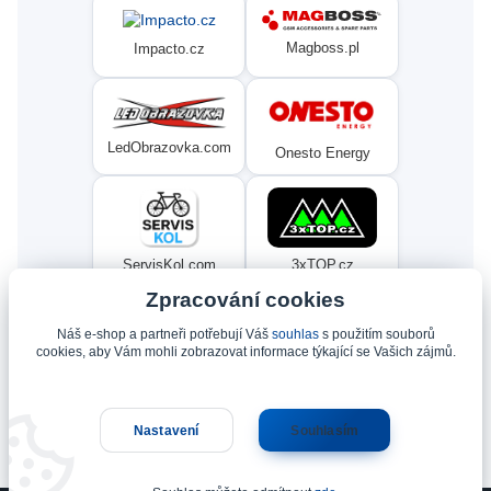
Magboss.pl
Impacto.cz
LedObrazovka.com
Onesto Energy
ServisKol.com
3xTOP.cz
Zpracování cookies
Náš e-shop a partneři potřebují Váš
souhlas
s použitím souborů
Condat
Ninex.cz
cookies, aby Vám mohli zobrazovat informace týkající se Vašich zájmů.
Nastavení
Souhlasím
Upravit sběr cookies.