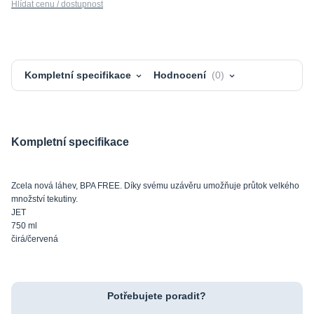
Hlídat cenu / dostupnost
Kompletní specifikace
Hodnocení
0
Kompletní specifikace
Zcela nová láhev, BPA FREE. Díky svému uzávěru umožňuje průtok velkého
množství tekutiny.
JET
750 ml
čirá/červená
Potřebujete poradit?