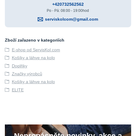
+420732562562
Po - Pá: 08:00 - 19:00hod
serviskolcom@gmail.com
Zboží zařazeno v kategoriích
E-shop od ServisKol.com
Košíky a láhve na kolo
Doplňky
Značky výrobců
Košíky a láhve na kolo
ELITE
Nepropásněte novinky, akce a