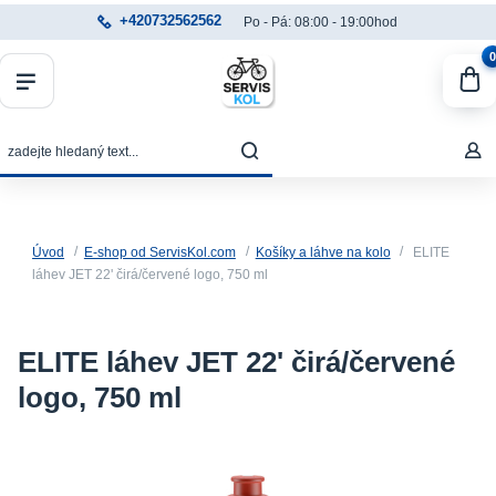
+420732562562
Po - Pá: 08:00 - 19:00hod
0
Úvod
E-shop od ServisKol.com
Košíky a láhve na kolo
ELITE
láhev JET 22' čirá/červené logo, 750 ml
ELITE láhev JET 22' čirá/červené
logo, 750 ml