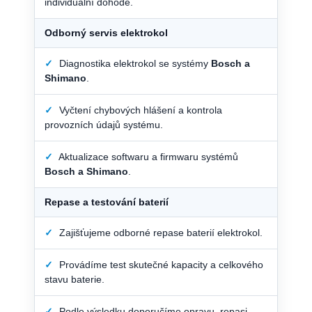
individuální dohodě.
Odborný servis elektrokol
✓
Diagnostika elektrokol se systémy
Bosch a
Shimano
.
✓
Vyčtení chybových hlášení a kontrola
provozních údajů systému.
✓
Aktualizace softwaru a firmwaru systémů
Bosch a Shimano
.
Repase a testování baterií
✓
Zajišťujeme odborné repase baterií elektrokol.
✓
Provádíme test skutečné kapacity a celkového
stavu baterie.
✓
Podle výsledku doporučíme opravu, repasi