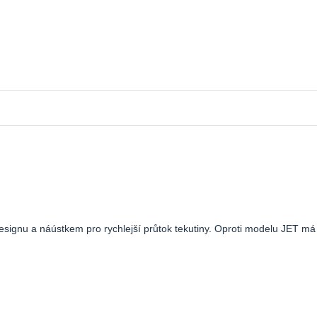
designu a náústkem pro rychlejší průtok tekutiny. Oproti modelu JET má