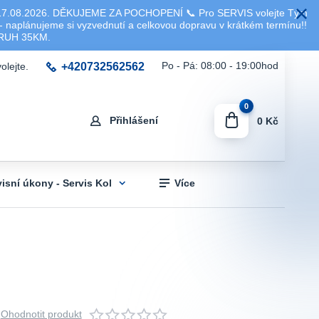
8.2026. DĚKUJEME ZA POCHOPENÍ 📞 Pro SERVIS volejte Tým
 naplánujeme si vyzvednutí a celkovou dopravu v krátkém termínu!!
KRUH 35KM.
+420732562562
Po - Pá: 08:00 - 19:00hod
olejte.
0
Přihlášení
0 Kč
visní úkony - Servis Kol
Více
Ohodnotit produkt