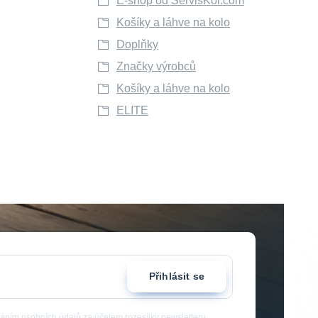
E-shop od ServisKol.com
Košíky a láhve na kolo
Doplňky
Značky výrobců
Košíky a láhve na kolo
ELITE
Přihlásit se
áním osobních údajů
za účelem rozesílky newsletteru.