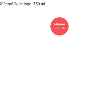
182 Kč
- 25 %