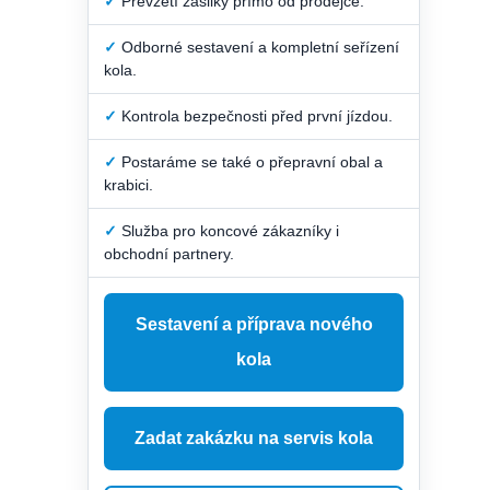
✓
Převzetí zásilky přímo od prodejce.
✓
Odborné sestavení a kompletní seřízení
kola.
✓
Kontrola bezpečnosti před první jízdou.
✓
Postaráme se také o přepravní obal a
krabici.
✓
Služba pro koncové zákazníky i
obchodní partnery.
Sestavení a příprava nového
kola
Zadat zakázku na servis kola