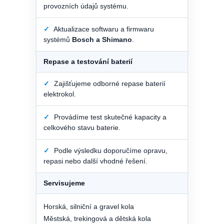
provozních údajů systému.
✓
Aktualizace softwaru a firmwaru
systémů
Bosch a Shimano
.
Repase a testování baterií
✓
Zajišťujeme odborné repase baterií
elektrokol.
✓
Provádíme test skutečné kapacity a
celkového stavu baterie.
✓
Podle výsledku doporučíme opravu,
repasi nebo další vhodné řešení.
Servisujeme
Horská, silniční a gravel kola
Městská, trekingová a dětská kola