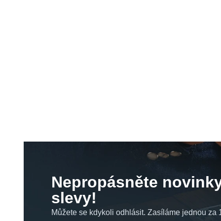
Nepropásněte novinky
slevy!
Můžete se kdykoli odhlásit. Zasíláme jednou za 1