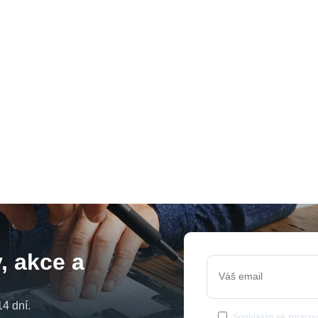
, akce a
4 dní.
Souhlasím se
zpracov