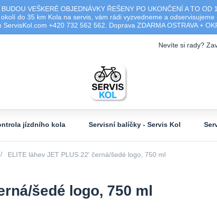
 BUDOU VEŠKERÉ OBJEDNÁVKY ŘEŠENY PO UKONČENÍ A TO OD 17.0
olí do 35 km Kola na servis, vám rádi vyzvedneme a odservisujeme -
ým ServisKol.com +420 732 562 562. Doprava ZDARMA OSTRAVA + O
Nevíte si rady? Zav
ntrola jízdního kola
Servisní balíčky - Servis Kol
Ser
ELITE láhev JET PLUS 22' černá/šedé logo, 750 ml
erná/šedé logo, 750 ml