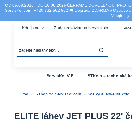
OD 05.08.2026 - DO 16.08.2026 ČERPÁME DOVOLENOU. PROTO
ServisKol.com: +420 732 562 562 🚚 Doprava ZDARMA v Ostravě a ok
Volejte T
Kdo jsme
Zadat zakázku na servis kola
Více
ServisKol VIP
STKolo – technická ko
Úvod
E-shop od ServisKol.com
Košíky a láhve na kolo
ELITE láhev JET PLUS 22' č