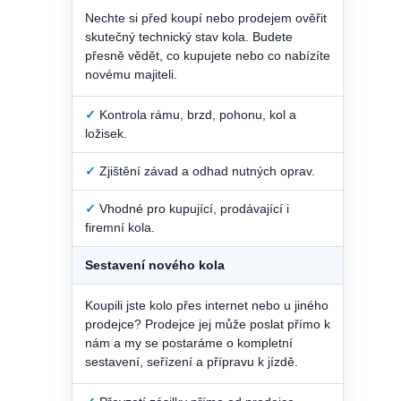
Nechte si před koupí nebo prodejem ověřit
skutečný technický stav kola. Budete
přesně vědět, co kupujete nebo co nabízíte
novému majiteli.
✓
Kontrola rámu, brzd, pohonu, kol a
ložisek.
✓
Zjištění závad a odhad nutných oprav.
✓
Vhodné pro kupující, prodávající i
firemní kola.
Sestavení nového kola
Koupili jste kolo přes internet nebo u jiného
prodejce? Prodejce jej může poslat přímo k
nám a my se postaráme o kompletní
sestavení, seřízení a přípravu k jízdě.