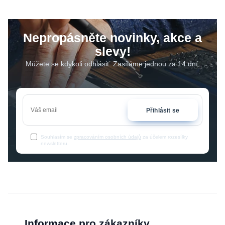
Nepropásněte novinky, akce a
slevy!
Můžete se kdykoli odhlásit. Zasíláme jednou za 14 dní.
Přihlásit se
Souhlasím se
zpracováním osobních údajů
za účelem rozesílky
newsletteru.
Informace pro zákazníky