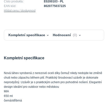
Číslo produktu:
E0200103 - PL
EAN kód:
8020775037225
Hlídat cenu / dostupnost
Kompletní specifikace
Hodnocení
0
Kompletní specifikace
Nová láhev vyrobená z nerezové oceli díky čemuž nikdy nedojde ke změně
chuti nebo zápachu během pití. Praktický šroubovací uzávěr je dokonale
neprodyšný. Uzávěr je s praktickým uchem pro pohodlné nošení. Elegantní
design ideální pro outdoor nebo městskou
MIA
650 ml
černá/stříbrná