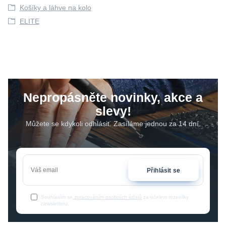
Košíky a láhve na kolo
ELITE
Nepropásněte novinky, akce a
slevy!
Můžete se kdykoli odhlásit. Zasíláme jednou za 14 dní.
Přihlásit se
Souhlasím se
zpracováním osobních údajů
za účelem rozesílky
newsletteru.