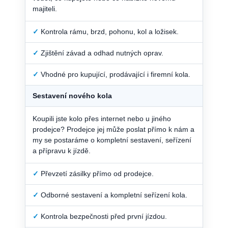
majiteli.
✓
Kontrola rámu, brzd, pohonu, kol a ložisek.
✓
Zjištění závad a odhad nutných oprav.
✓
Vhodné pro kupující, prodávající i firemní kola.
Sestavení nového kola
Koupili jste kolo přes internet nebo u jiného
prodejce? Prodejce jej může poslat přímo k nám a
my se postaráme o kompletní sestavení, seřízení
a přípravu k jízdě.
✓
Převzetí zásilky přímo od prodejce.
✓
Odborné sestavení a kompletní seřízení kola.
✓
Kontrola bezpečnosti před první jízdou.