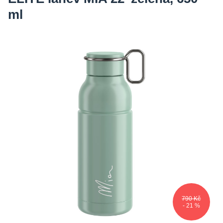
ml
790 Kč
- 21 %