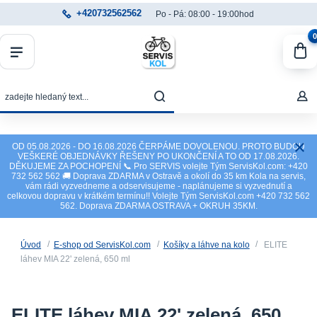
+420732562562
Po - Pá: 08:00 - 19:00hod
0
OD 05.08.2026 - DO 16.08.2026 ČERPÁME DOVOLENOU. PROTO BUDOU
VEŠKERÉ OBJEDNÁVKY ŘEŠENY PO UKONČENÍ A TO OD 17.08.2026.
DĚKUJEME ZA POCHOPENÍ 📞 Pro SERVIS volejte Tým ServisKol.com: +420
732 562 562 🚚 Doprava ZDARMA v Ostravě a okolí do 35 km Kola na servis,
vám rádi vyzvedneme a odservisujeme - naplánujeme si vyzvednutí a
celkovou dopravu v krátkém termínu!! Volejte Tým ServisKol.com +420 732 562
562. Doprava ZDARMA OSTRAVA + OKRUH 35KM.
Úvod
E-shop od ServisKol.com
Košíky a láhve na kolo
ELITE
láhev MIA 22' zelená, 650 ml
ELITE láhev MIA 22' zelená, 650