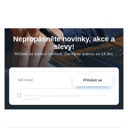
Nepropásněte novinky, akce a
slevy!
Můžete se kdykoli odhlásit. Zasíláme jednou za 14 dní.
Přihlásit se
Souhlasím se
zpracováním osobních údajů
za účelem rozesílky
newsletteru.