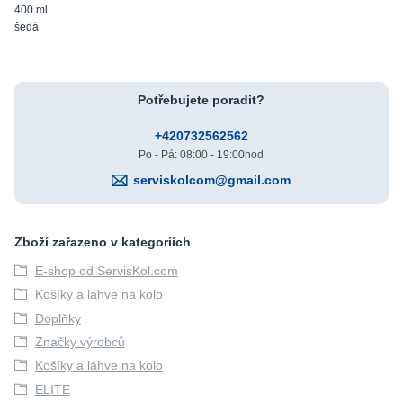
400 ml
šedá
Potřebujete poradit?
+420732562562
Po - Pá: 08:00 - 19:00hod
serviskolcom@gmail.com
Zboží zařazeno v kategoriích
E-shop od ServisKol.com
Košíky a láhve na kolo
Doplňky
Značky výrobců
Košíky a láhve na kolo
ELITE