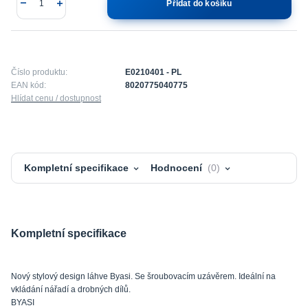
Přidat do košíku
Číslo produktu:
E0210401 - PL
EAN kód:
8020775040775
Hlídat cenu / dostupnost
Kompletní specifikace
Hodnocení
0
Kompletní specifikace
Nový stylový design láhve Byasi. Se šroubovacím uzávěrem. Ideální na
vkládání nářadí a drobných dílů.
BYASI