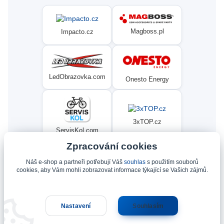
Magboss.pl
Impacto.cz
LedObrazovka.com
Onesto Energy
3xTOP.cz
ServisKol.com
Zpracování cookies
Náš e-shop a partneři potřebují Váš
souhlas
s použitím souborů
Condat
Ninex.cz
cookies, aby Vám mohli zobrazovat informace týkající se Vašich zájmů.
Nastavení
Souhlasím
Upravit sběr cookies.