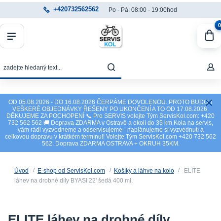
+420732562562
Po - Pá: 08:00 - 19:00hod
0
OD 05.08.2026 - DO 16.08.2026 ČERPÁME DOVOLENOU. PROTO BUDOU
VEŠKERÉ OBJEDNÁVKY ŘEŠENY PO UKONČENÍ A TO OD 17.08.2026.
DĚKUJEME ZA POCHOPENÍ 📞 Pro SERVIS volejte Tým ServisKol.com: +420
732 562 562 🚚 Doprava ZDARMA v Ostravě a okolí do 35 km Kola na servis,
vám rádi vyzvedneme a odservisujeme - naplánujeme si vyzvednutí a
celkovou dopravu v krátkém termínu!! Volejte Tým ServisKol.com +420 732 562
562. Doprava ZDARMA OSTRAVA + OKRUH 35KM.
Úvod
E-shop od ServisKol.com
Košíky a láhve na kolo
ELITE
láhev na drobné díly BYASI 22' šedá 400 ml,
ELITE láhev na drobné díly