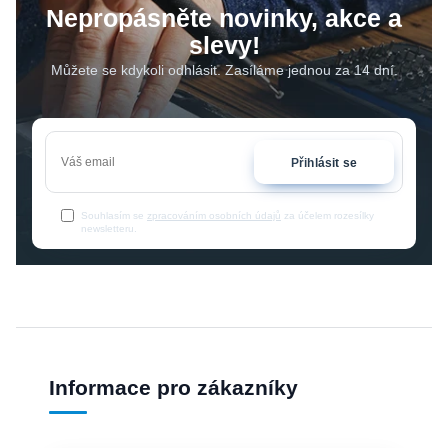
Nepropásněte novinky, akce a
slevy!
Můžete se kdykoli odhlásit. Zasíláme jednou za 14 dní.
Přihlásit se
Souhlasím se
zpracováním osobních údajů
za účelem rozesílky
newsletteru.
Informace pro zákazníky