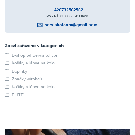
+420732562562
Po - Pá: 08:00 - 19:00hod
serviskolcom@gmail.com
Zboží zařazeno v kategoriích
E-shop od ServisKol.com
Košíky a láhve na kolo
Doplňky
Značky výrobců
Košíky a láhve na kolo
ELITE