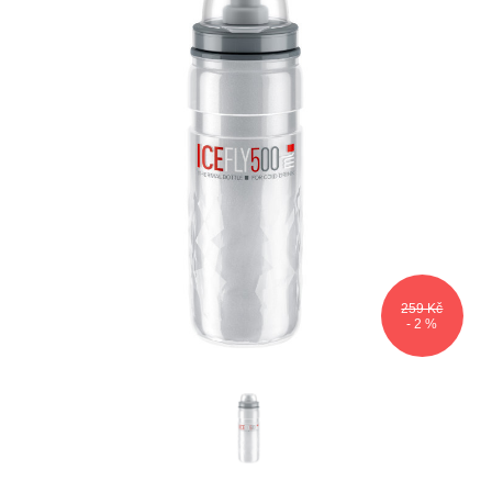
259 Kč
- 2 %