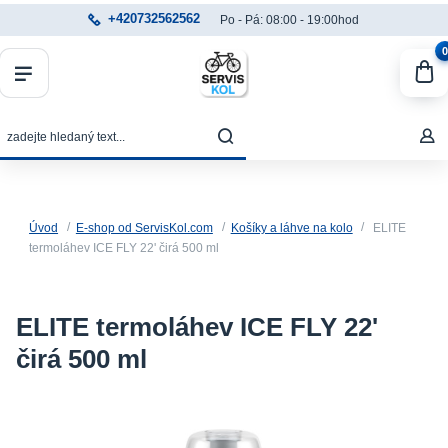
+420732562562
Po - Pá: 08:00 - 19:00hod
0
Úvod
E-shop od ServisKol.com
Košíky a láhve na kolo
ELITE
termoláhev ICE FLY 22' čirá 500 ml
ELITE termoláhev ICE FLY 22'
čirá 500 ml