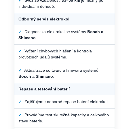
✓
Svoz ze vzdálenosti
35–50 km
je možný po
individuální dohodě.
Odborný servis elektrokol
✓
Diagnostika elektrokol se systémy
Bosch a
Shimano
.
✓
Vyčtení chybových hlášení a kontrola
provozních údajů systému.
✓
Aktualizace softwaru a firmwaru systémů
Bosch a Shimano
.
Repase a testování baterií
✓
Zajišťujeme odborné repase baterií elektrokol.
✓
Provádíme test skutečné kapacity a celkového
stavu baterie.