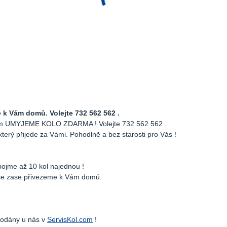
 Vám domů. Volejte 732 562 562 .
 Vám UMYJEME KOLO ZDARMA ! Volejte 732 562 562 .
který přijede za Vámi. Pohodlně a bez starosti pro Vás !
pojme až 10 kol najednou !
ise zase přivezeme k Vám domů.
prodány u nás v
ServisKol.com
!