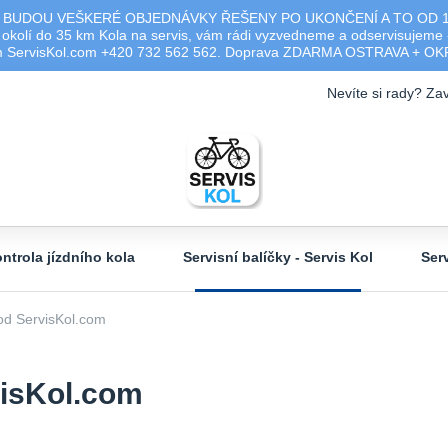
 BUDOU VEŠKERÉ OBJEDNÁVKY ŘEŠENY PO UKONČENÍ A TO OD 17.0
olí do 35 km Kola na servis, vám rádi vyzvedneme a odservisujeme -
ým ServisKol.com +420 732 562 562. Doprava ZDARMA OSTRAVA + O
Nevíte si rady? Zav
ntrola jízdního kola
Servisní balíčky - Servis Kol
Ser
od ServisKol.com
visKol.com