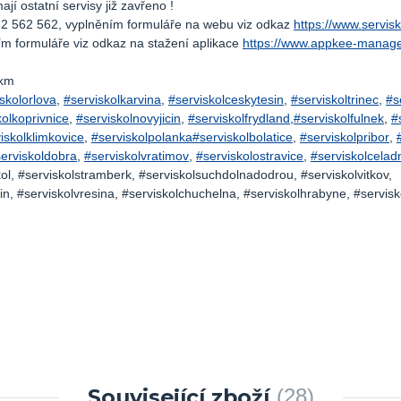
í ostatní servisy již zavřeno !
32 562 562, vyplněním formuláře na webu viz odkaz
https://www.servis
m formuláře viz odkaz na stažení aplikace
https://www.appkee-manage
5km
skolorlova
,
#serviskolkarvina
,
#serviskolceskytesin
,
#serviskoltrinec
,
#s
kolkoprivnice
,
#serviskolnovyjicin
,
#serviskolfrydland
,
#serviskolfulnek
,
#
iskolklimkovice
,
#serviskolpolanka
#serviskolbolatice
,
#serviskolpribor
,
erviskoldobra
,
#serviskolvratimov
,
#serviskolostravice
,
#serviskolcelad
l, #serviskolstramberk, #serviskolsuchdolnadodrou, #serviskolvitkov,
n, #serviskolvresina, #serviskolchuchelna, #serviskolhrabyne, #servisk
Související zboží
28