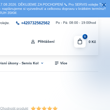
8.2026. DĚKUJEME ZA POCHOPENÍ 📞 Pro SERVIS volejte Tým
 naplánujeme si vyzvednutí a celkovou dopravu v krátkém termínu!!
KRUH 35KM.
+420732562562
Po - Pá: 08:00 - 19:00hod
olejte.
0
Přihlášení
0 Kč
visní úkony - Servis Kol
Více
Ohodnotit produkt