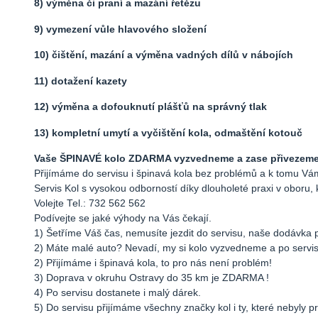
8) výměna či praní a mazání řetězu
9) vymezení vůle hlavového složení
10) čištění, mazání a výměna vadných dílů v nábojích
11) dotažení kazety
12) výměna a dofouknutí plášťů na správný tlak
13) kompletní umytí a vyčištění kola, odmaštění kotouč
Vaše ŠPINAVÉ kolo ZDARMA vyzvedneme a zase přivezeme k
Přijímáme do servisu i špinavá kola bez problémů a k tomu
Servis Kol s vysokou odborností díky dlouholeté praxi v oboru, 
Volejte Tel.: 732 562 562
Podívejte se jaké výhody na Vás čekají.
1) Šetříme Váš čas, nemusíte jezdit do servisu, naše dodávka 
2) Máte malé auto? Nevadí, my si kolo vyzvedneme a po serv
2) Přijímáme i špinavá kola, to pro nás není problém!
3) Doprava v okruhu Ostravy do 35 km je ZDARMA !
4) Po servisu dostanete i malý dárek.
5) Do servisu přijímáme všechny značky kol i ty, které nebyly 