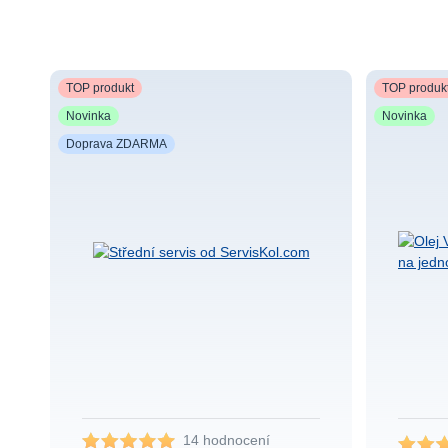
TOP produkt
TOP produk
Novinka
Novinka
Doprava ZDARMA
14 hodnocení