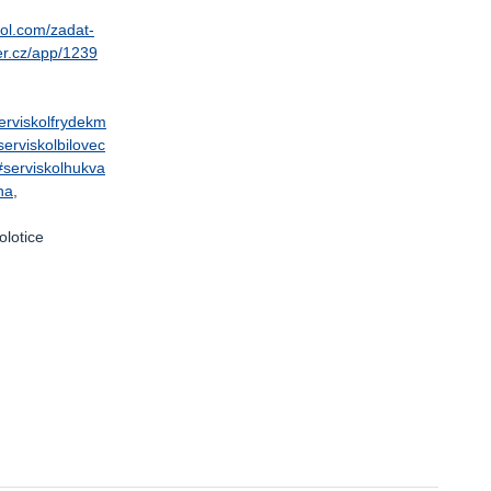
kol.com/zadat-
r.cz/app/1239
erviskolfrydekm
serviskolbilovec
#serviskolhukva
na
,
olotice