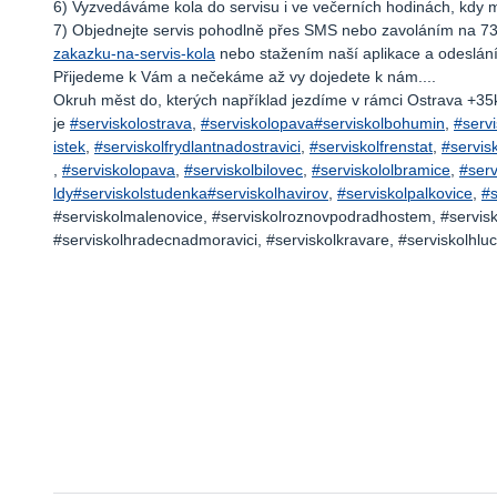
6) Vyzvedáváme kola do servisu i ve večerních hodinách, kdy maj
7) Objednejte servis pohodlně přes SMS nebo zavoláním na 7
zakazku-na-servis-kola
nebo stažením naší aplikace a odeslání
Přijedeme k Vám a nečekáme až vy dojedete k nám....
Okruh měst do, kterých například jezdíme v rámci Ostrava +3
je
#serviskolostrava
,
#serviskolopava
#serviskolbohumin
,
#servi
istek
,
#serviskolfrydlantnadostravici
,
#serviskolfrenstat
,
#servis
,
#serviskolopava
,
#serviskolbilovec
,
#serviskololbramice
,
#serv
ldy
#serviskolstudenka
#serviskolhavirov
,
#serviskolpalkovice
,
#s
#serviskolmalenovice, #serviskolroznovpodradhostem, #servisko
#serviskolhradecnadmoravici, #serviskolkravare, #serviskolhluci