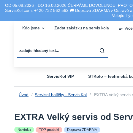
OD 05.08.2026 - DO 16.08.2026 ČERPÁME DOVOLENOU. PROTO
ServisKol.com: +420 732 562 562 🚚 Doprava ZDARMA v Ostravě a ok
Volejte T
Kdo jsme
Zadat zakázku na servis kola
Více
ServisKol VIP
STKolo – technická ko
Úvod
Servisní balíčky - Servis Kol
EXTRA Velký servis 
EXTRA Velký servis od Ser
Novinka
TOP produkt
Doprava ZDARMA