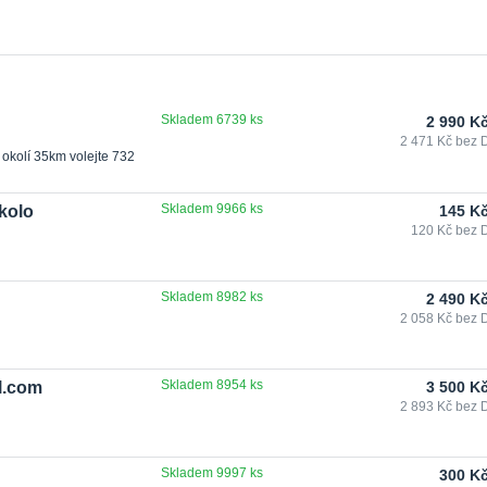
Skladem 6739 ks
2 990 K
2 471 Kč
bez 
 okolí 35km volejte 732
Skladem 9966 ks
 kolo
145 K
120 Kč
bez 
Skladem 8982 ks
2 490 K
2 058 Kč
bez 
Skladem 8954 ks
l.com
3 500 K
2 893 Kč
bez 
Skladem 9997 ks
300 K