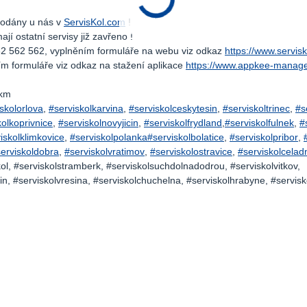
prodány u nás v
ServisKol.com
!
í ostatní servisy již zavřeno !
32 562 562, vyplněním formuláře na webu viz odkaz
https://www.servis
m formuláře viz odkaz na stažení aplikace
https://www.appkee-manage
5km
skolorlova
,
#serviskolkarvina
,
#serviskolceskytesin
,
#serviskoltrinec
,
#s
kolkoprivnice
,
#serviskolnovyjicin
,
#serviskolfrydland
,
#serviskolfulnek
,
#
iskolklimkovice
,
#serviskolpolanka
#serviskolbolatice
,
#serviskolpribor
,
erviskoldobra
,
#serviskolvratimov
,
#serviskolostravice
,
#serviskolcelad
l, #serviskolstramberk, #serviskolsuchdolnadodrou, #serviskolvitkov,
n, #serviskolvresina, #serviskolchuchelna, #serviskolhrabyne, #servisk