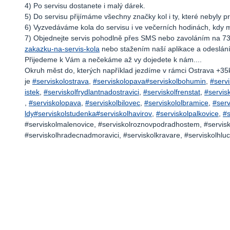
4) Po servisu dostanete i malý dárek.
5) Do servisu přijímáme všechny značky kol i ty, které nebyly 
6) Vyzvedáváme kola do servisu i ve večerních hodinách, kdy maj
7) Objednejte servis pohodlně přes SMS nebo zavoláním na 7
zakazku-na-servis-kola
nebo stažením naší aplikace a odeslání
Přijedeme k Vám a nečekáme až vy dojedete k nám....
Okruh měst do, kterých například jezdíme v rámci Ostrava +3
je
#serviskolostrava
,
#serviskolopava
#serviskolbohumin
,
#servi
istek
,
#serviskolfrydlantnadostravici
,
#serviskolfrenstat
,
#servis
,
#serviskolopava
,
#serviskolbilovec
,
#serviskololbramice
,
#serv
ldy
#serviskolstudenka
#serviskolhavirov
,
#serviskolpalkovice
,
#s
#serviskolmalenovice, #serviskolroznovpodradhostem, #servisko
#serviskolhradecnadmoravici, #serviskolkravare, #serviskolhluci