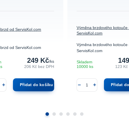
Výměna brzdového kotouče
brzd od ServisKol.com
ServisKol.com
Výměna brzdového kotouče
brzd od ServisKol.com
ServisKol.com
249 Kč
149
/
ks
m
Skladem
ks
206 Kč
bez DPH
10000 ks
123 Kč
Přidat do košíku
Přidat d