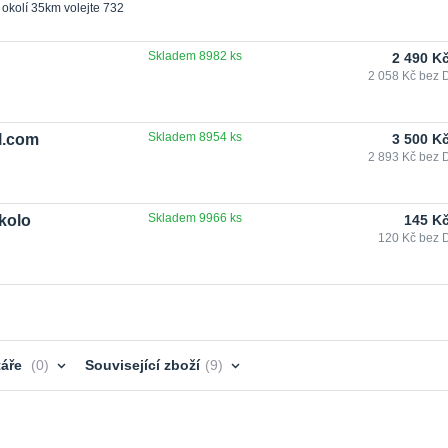
 okolí 35km volejte 732
Skladem 8982 ks
2 490 K
2 058 Kč
bez 
Skladem 8954 ks
l.com
3 500 K
2 893 Kč
bez 
Skladem 9966 ks
 kolo
145 K
120 Kč
bez 
áře
0
Související zboží
9