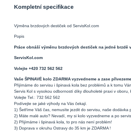
Kompletní specifikace
Výměna brzdových destiček od ServisKol.com
Popis
Práce obnáší výměnu brzdových destiček na jedné brzdě 
ServisKol.com
Volejte +420 732 562 562
Vaše ŠPINAVÉ kolo ZDARMA vyzvedneme a zase přivezeme k
Přijímáme do servisu i špinavá kola bez problémů a k tomu
Servis Kol s vysokou odborností díky dlouholeté praxi v oboru, 
Volejte Tel.: 732 562 562
Podívejte se jaké výhody na Vás čekají.
1) Šetříme Váš čas, nemusíte jezdit do servisu, naše dodávka 
2) Máte malé auto? Nevadí, my si kolo vyzvedneme a po serv
2) Přijímáme i špinavá kola, to pro nás není problém!
3) Doprava v okruhu Ostravy do 35 km je ZDARMA !