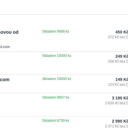
Skladem 9998 ks
novou od
450 K
372 Kč
bez 
ol.com
Skladem 10000 ks
249 K
206 Kč
bez 
Skladem 10000 ks
.com
149 K
123 Kč
bez 
Skladem 9857 ks
3 190 K
2 636 Kč
bez 
Skladem 6739 ks
2 990 K
2 471 Kč
bez 