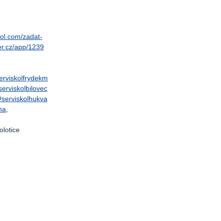
kol.com/zadat-
r.cz/app/1239
erviskolfrydekm
serviskolbilovec
#serviskolhukva
na
,
olotice