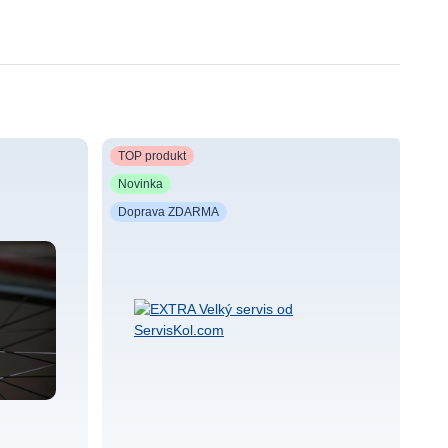
TOP produkt
TO
Novinka
No
Doprava ZDARMA
D