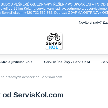
 BUDOU VEŠKERÉ OBJEDNÁVKY ŘEŠENY PO UKONČENÍ A TO OD 17.0
olí do 35 km Kola na servis, vám rádi vyzvedneme a odservisujeme -
ým ServisKol.com +420 732 562 562. Doprava ZDARMA OSTRAVA + O
Nevíte si rady? Zav
ntrola jízdního kola
Servisní balíčky - Servis Kol
Ser
a brzdových destiček od ServisKol.com
 od ServisKol.com