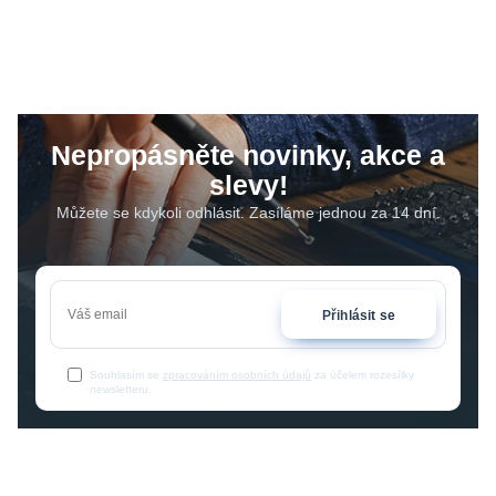
Nepropásněte novinky, akce a
slevy!
Můžete se kdykoli odhlásit. Zasíláme jednou za 14 dní.
Přihlásit se
Souhlasím se
zpracováním osobních údajů
za účelem rozesílky
newsletteru.