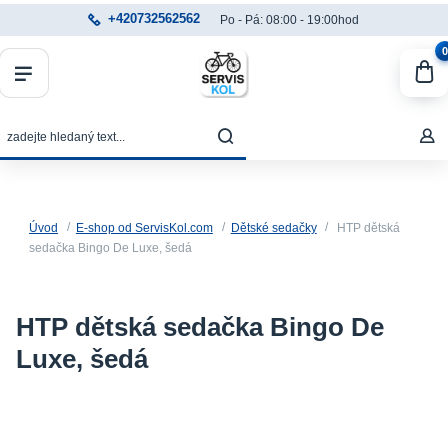
+420732562562
Po - Pá: 08:00 - 19:00hod
0
Úvod
E-shop od ServisKol.com
Dětské sedačky
HTP dětská
sedačka Bingo De Luxe, šedá
HTP dětská sedačka Bingo De
Luxe, šedá