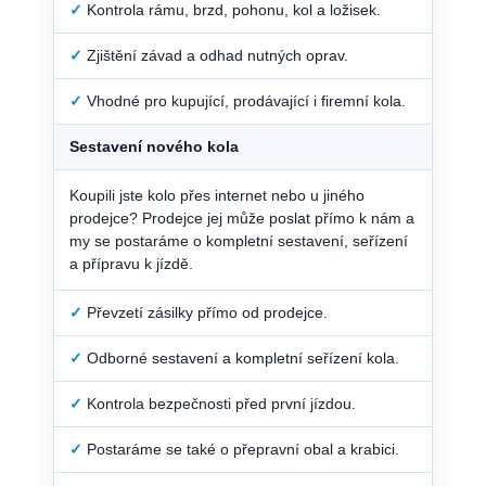
✓
Kontrola rámu, brzd, pohonu, kol a ložisek.
✓
Zjištění závad a odhad nutných oprav.
✓
Vhodné pro kupující, prodávající i firemní kola.
Sestavení nového kola
Koupili jste kolo přes internet nebo u jiného
prodejce? Prodejce jej může poslat přímo k nám a
my se postaráme o kompletní sestavení, seřízení
a přípravu k jízdě.
✓
Převzetí zásilky přímo od prodejce.
✓
Odborné sestavení a kompletní seřízení kola.
✓
Kontrola bezpečnosti před první jízdou.
✓
Postaráme se také o přepravní obal a krabici.