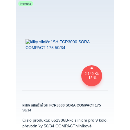
Novinka
2 149 Kč
- 15 %
kliky silniční SH FCR3000 SORA COMPACT 175
50/34
Číslo produktu: 651986B-kc silniční pro 9 kolo,
převodníky 50/34 COMPACThliníkové