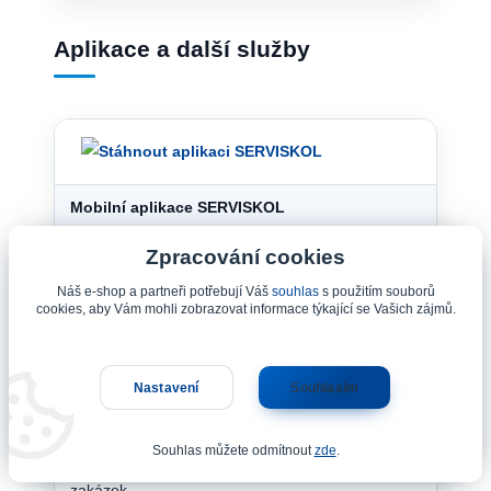
Aplikace a další služby
Mobilní aplikace SERVISKOL
Zpracování cookies
Mějte servis svého kola nebo elektrokola vždy po
ruce přímo ve svém mobilním telefonu.
Náš e-shop a partneři potřebují Váš
souhlas
s použitím souborů
cookies, aby Vám mohli zobrazovat informace týkající se Vašich zájmů.
✓
Zadání servisní zakázky během několika
sekund.
Nastavení
Souhlasím
✓
Přehled průběhu opravy a upozornění na
dokončení.
Souhlas můžete odmítnout
zde
.
✓
Fotodokumentace a historie servisních
zakázek.