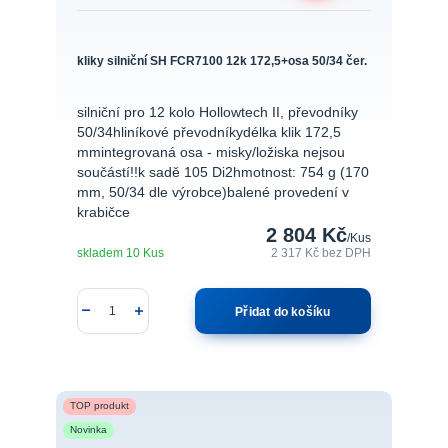
kliky silniční SH FCR7100 12k 172,5+osa 50/34 čer.
silniční pro 12 kolo Hollowtech II, převodníky
50/34hliníkové převodníkydélka klik 172,5
mmintegrovaná osa - misky/ložiska nejsou
součástí!!k sadě 105 Di2hmotnost: 754 g (170
mm, 50/34 dle výrobce)balené provedení v
krabičce
2 804 Kč
/
Kus
skladem 10 Kus
2 317 Kč
bez DPH
Přidat do košíku
TOP produkt
Novinka