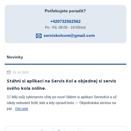
Potřebujete poradit?
+420732562562
Po - Pá: 08:00 - 19:00hod
serviskolcom@gmail.com
Novinky
02.10.2025
Stáhni si aplikaci na Servis Kol a objednej si servis
svého kola online.
🚴‍♂️ Měj svůj cykloservis vždy po ruce! Stáhni si aplikaci ServisKol a už
nikdy nebudeš řešit, kde a kdy opravit kolo. ✅ Objednávka servisu na
pár...
číst celé