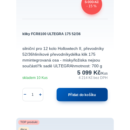
5 999 Kč
- 15 %
kliky FCR8100 ULTEGRA 175 52/36
silniční pro 12 kolo Hollowtech II, převodníky
52/36hliníkové převodníkydélka klik 175
mmintegrovaná osa - misky/ložiska nejsou
součástí!!k sadě ULTEGRAhmotnost: 700 g
5 099 Kč
/
Kus
skladem 10 Kus
4 214 Kč
bez DPH
Přidat do košíku
TOP produkt
Akce