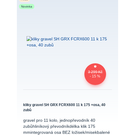
Novinka
3 299 Kč
- 15 %
kliky gravel SH GRX FCRX600 11 k 175 +osa, 40
zubů
gravel pro 11 kolo, jednopřevodník 40
zubůhliníkový převodníkdélka klik 175
mmintegrovaná osa BEZ ložisek/misekbalené