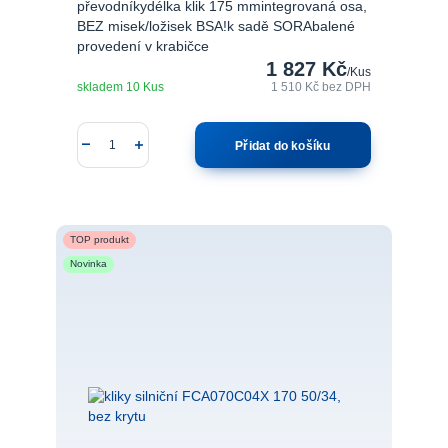
převodníkydélka klik 175 mmintegrovaná osa,
BEZ misek/ložisek BSA!k sadě SORAbalené
provedení v krabičce
1 827 Kč
/
Kus
skladem 10 Kus
1 510 Kč
bez DPH
Přidat do košíku
TOP produkt
Novinka