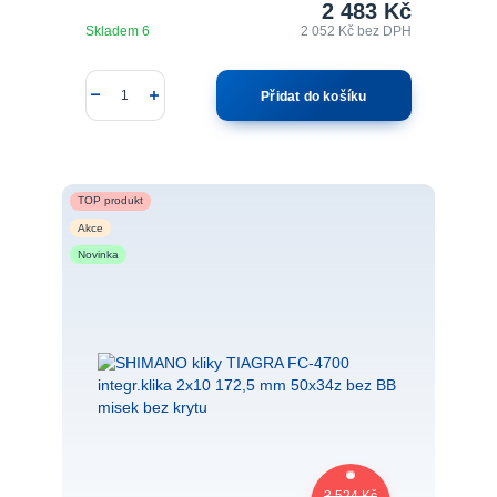
2 483 Kč
Skladem 6
2 052 Kč
bez DPH
Přidat do košíku
TOP produkt
Akce
Novinka
3 524 Kč