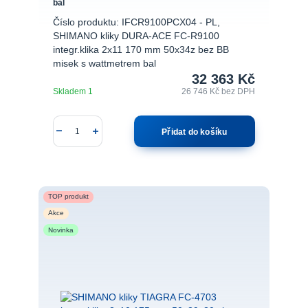
bal
Číslo produktu: IFCR9100PCX04 - PL,
SHIMANO kliky DURA-ACE FC-R9100
integr.klika 2x11 170 mm 50x34z bez BB
misek s wattmetrem bal
32 363 Kč
Skladem 1
26 746 Kč
bez DPH
Přidat do košíku
TOP produkt
Akce
Novinka