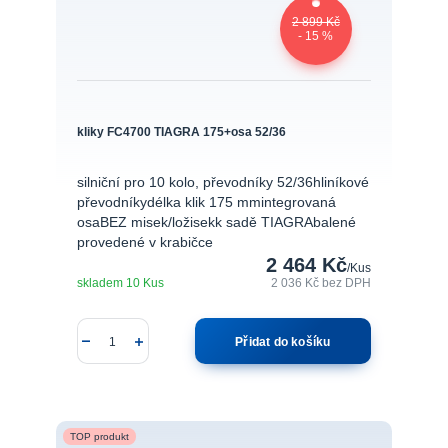
2 899 Kč
- 15 %
kliky FC4700 TIAGRA 175+osa 52/36
silniční pro 10 kolo, převodníky 52/36hliníkové
převodníkydélka klik 175 mmintegrovaná
osaBEZ misek/ložisekk sadě TIAGRAbalené
provedené v krabičce
2 464 Kč
/
Kus
skladem 10 Kus
2 036 Kč
bez DPH
Přidat do košíku
TOP produkt