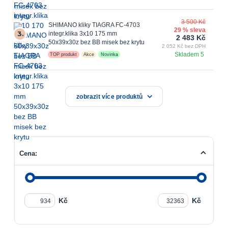
3 500 Kč
SHIMANO kliky TIAGRA FC-4703
29 % sleva
3.
integr.klika 3x10 175 mm
2 483 Kč
50x39x30z bez BB misek bez krytu
2 052 Kč bez DPH
Skladem 5
TOP produkt
Akce
Novinka
zobrazit více produktů
Cena:
Kč
Kč