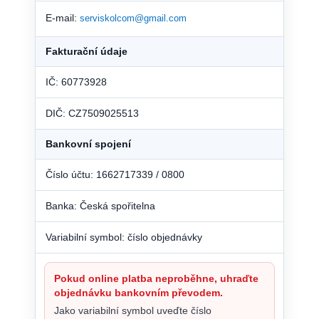
E-mail:
serviskolcom@gmail.com
Fakturační údaje
IČ: 60773928
DIČ: CZ7509025513
Bankovní spojení
Číslo účtu: 1662717339 / 0800
Banka: Česká spořitelna
Variabilní symbol: číslo objednávky
Pokud online platba neproběhne, uhraďte
objednávku bankovním převodem.
Jako variabilní symbol uveďte číslo