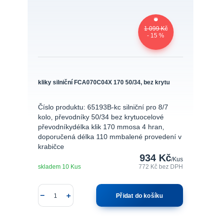
1 099 Kč
- 15 %
kliky silniční FCA070C04X 170 50/34, bez krytu
Číslo produktu: 65193B-kc silniční pro 8/7
kolo, převodníky 50/34 bez krytuocelové
převodníkydélka klik 170 mmosa 4 hran,
doporučená délka 110 mmbalené provedení v
krabičce
934 Kč
/
Kus
skladem 10 Kus
772 Kč
bez DPH
Přidat do košíku