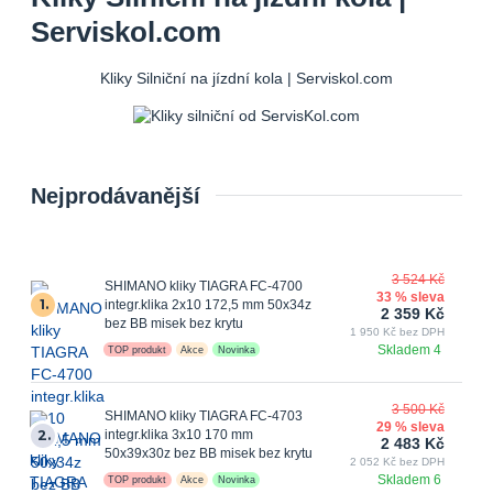
Serviskol.com
Kliky Silniční na jízdní kola | Serviskol.com
Nejprodávanější
3 524 Kč
SHIMANO kliky TIAGRA FC-4700
33 % sleva
1.
integr.klika 2x10 172,5 mm 50x34z
2 359 Kč
bez BB misek bez krytu
1 950 Kč bez DPH
Skladem 4
TOP produkt
Akce
Novinka
3 500 Kč
SHIMANO kliky TIAGRA FC-4703
29 % sleva
2.
integr.klika 3x10 170 mm
2 483 Kč
50x39x30z bez BB misek bez krytu
2 052 Kč bez DPH
Skladem 6
TOP produkt
Akce
Novinka