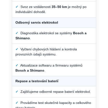
✓
Svoz ze vzdálenosti
35–50 km
je možný po
individuální dohodě.
Odborný servis elektrokol
✓
Diagnostika elektrokol se systémy
Bosch a
Shimano
.
✓
Vyčtení chybových hlášení a kontrola
provozních údajů systému.
✓
Aktualizace softwaru a firmwaru systémů
Bosch a Shimano
.
Repase a testování baterií
✓
Zajišťujeme odborné repase baterií elektrokol.
✓
Provádíme test skutečné kapacity a celkového
stavu baterie.