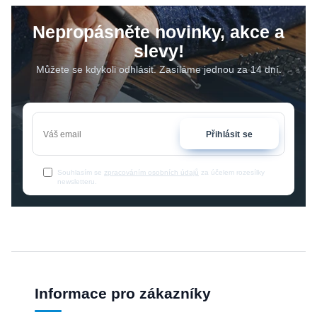
Nepropásněte novinky, akce a
slevy!
Můžete se kdykoli odhlásit. Zasíláme jednou za 14 dní.
Přihlásit se
Souhlasím se
zpracováním osobních údajů
za účelem rozesílky
newsletteru.
Informace pro zákazníky