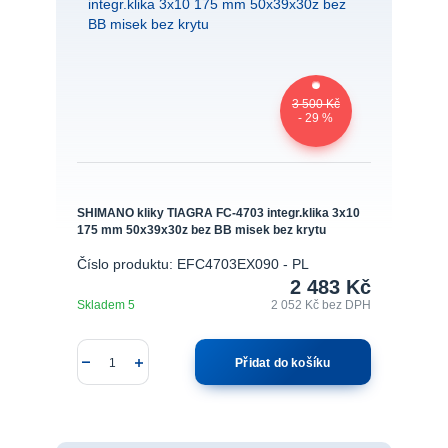
3 500 Kč
- 29 %
SHIMANO kliky TIAGRA FC-4703 integr.klika 3x10
175 mm 50x39x30z bez BB misek bez krytu
Číslo produktu: EFC4703EX090 - PL
2 483 Kč
Skladem 5
2 052 Kč
bez DPH
Přidat do košíku