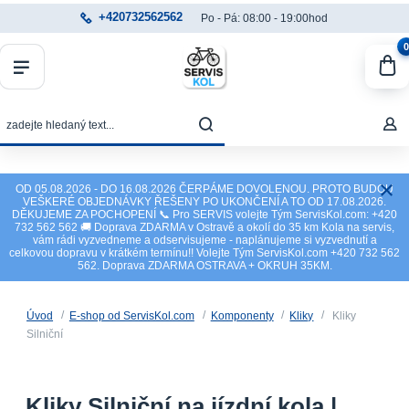
+420732562562
Po - Pá: 08:00 - 19:00hod
0
OD 05.08.2026 - DO 16.08.2026 ČERPÁME DOVOLENOU. PROTO BUDOU
VEŠKERÉ OBJEDNÁVKY ŘEŠENY PO UKONČENÍ A TO OD 17.08.2026.
DĚKUJEME ZA POCHOPENÍ 📞 Pro SERVIS volejte Tým ServisKol.com: +420
732 562 562 🚚 Doprava ZDARMA v Ostravě a okolí do 35 km Kola na servis,
vám rádi vyzvedneme a odservisujeme - naplánujeme si vyzvednutí a
celkovou dopravu v krátkém termínu!! Volejte Tým ServisKol.com +420 732 562
562. Doprava ZDARMA OSTRAVA + OKRUH 35KM.
Úvod
E-shop od ServisKol.com
Komponenty
Kliky
Kliky
Silniční
Kliky Silniční na jízdní kola |