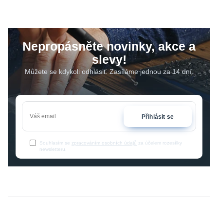
Nepropásněte novinky, akce a
slevy!
Můžete se kdykoli odhlásit. Zasíláme jednou za 14 dní.
Přihlásit se
Souhlasím se
zpracováním osobních údajů
za účelem rozesílky
newsletteru.