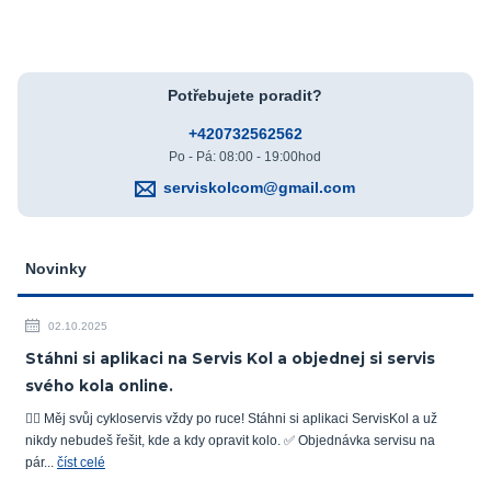
Potřebujete poradit?
+420732562562
Po - Pá: 08:00 - 19:00hod
serviskolcom@gmail.com
Novinky
02.10.2025
Stáhni si aplikaci na Servis Kol a objednej si servis
svého kola online.
🚴‍♂️ Měj svůj cykloservis vždy po ruce! Stáhni si aplikaci ServisKol a už
nikdy nebudeš řešit, kde a kdy opravit kolo. ✅ Objednávka servisu na
pár...
číst celé