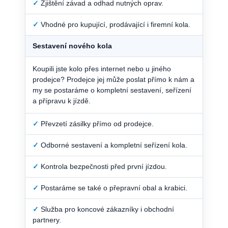
✓
Zjištění závad a odhad nutných oprav.
✓
Vhodné pro kupující, prodávající i firemní kola.
Sestavení nového kola
Koupili jste kolo přes internet nebo u jiného
prodejce? Prodejce jej může poslat přímo k nám a
my se postaráme o kompletní sestavení, seřízení
a přípravu k jízdě.
✓
Převzetí zásilky přímo od prodejce.
✓
Odborné sestavení a kompletní seřízení kola.
✓
Kontrola bezpečnosti před první jízdou.
✓
Postaráme se také o přepravní obal a krabici.
✓
Služba pro koncové zákazníky i obchodní
partnery.