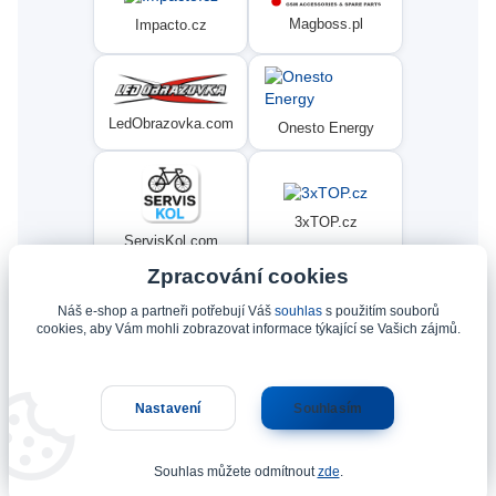
Magboss.pl
Impacto.cz
LedObrazovka.com
Onesto Energy
3xTOP.cz
ServisKol.com
Zpracování cookies
Náš e-shop a partneři potřebují Váš
souhlas
s použitím souborů
Condat
Ninex.cz
cookies, aby Vám mohli zobrazovat informace týkající se Vašich zájmů.
Nastavení
Souhlasím
Upravit sběr cookies.
Souhlas můžete odmítnout
zde
.