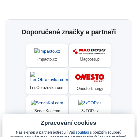
Doporučené značky a partneři
Magboss.pl
Impacto.cz
LedObrazovka.com
Onesto Energy
ServisKol.com
3xTOP.cz
Zpracování cookies
Náš e-shop a partneři potřebují Váš
souhlas
s použitím souborů
Condat
Ninex.cz