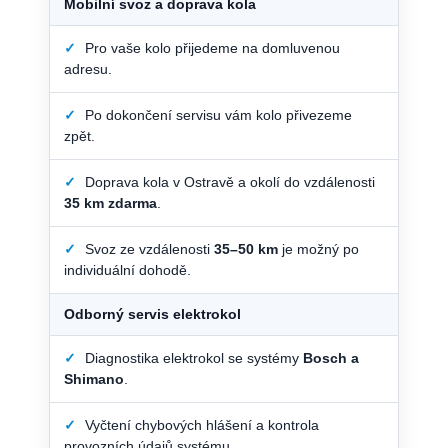
Mobilní svoz a doprava kola
✓
Pro vaše kolo přijedeme na domluvenou
adresu.
✓
Po dokončení servisu vám kolo přivezeme
zpět.
✓
Doprava kola v Ostravě a okolí do vzdálenosti
35 km zdarma
.
✓
Svoz ze vzdálenosti
35–50 km
je možný po
individuální dohodě.
Odborný servis elektrokol
✓
Diagnostika elektrokol se systémy
Bosch a
Shimano
.
✓
Vyčtení chybových hlášení a kontrola
provozních údajů systému.