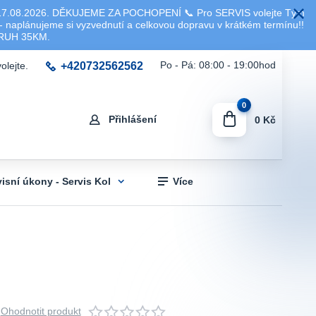
8.2026. DĚKUJEME ZA POCHOPENÍ 📞 Pro SERVIS volejte Tým
 naplánujeme si vyzvednutí a celkovou dopravu v krátkém termínu!!
KRUH 35KM.
+420732562562
Po - Pá: 08:00 - 19:00hod
olejte.
0
Přihlášení
0 Kč
visní úkony - Servis Kol
Více
Ohodnotit produkt