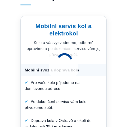
Mobilní servis kol a
elektrokol
Kolo u vás vyzvedneme, odborně
opravíme a po dokončení servisu vám jej
přivezeme zpět.
Mobilní svoz a doprava kola
✓
Pro vaše kolo přijedeme na
domluvenou adresu.
✓
Po dokončení servisu vám kolo
přivezeme zpět.
✓
Doprava kola v Ostravě a okolí do
vzdálenosti
35 km zdarma
.