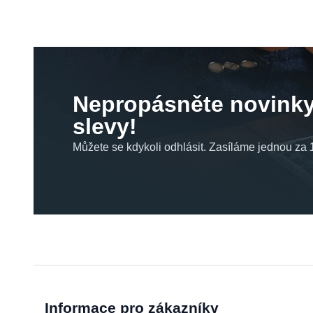
Nepropásněte novinky
slevy!
Můžete se kdykoli odhlásit. Zasíláme jednou za 1
Informace pro zákazníky