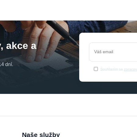
, akce a
4 dní.
Souhlasím se
zpracov
Naše služby