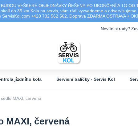
 BUDOU VEŠKERÉ OBJEDNÁVKY ŘEŠENY PO UKONČENÍ A TO OD 17.0
olí do 35 km Kola na servis, vám rádi vyzvedneme a odservisujeme -
ým ServisKol.com +420 732 562 562. Doprava ZDARMA OSTRAVA + O
Nevíte si rady? Zav
ntrola jízdního kola
Servisní balíčky - Servis Kol
Ser
sedlo MAXI, červená
o MAXI, červená