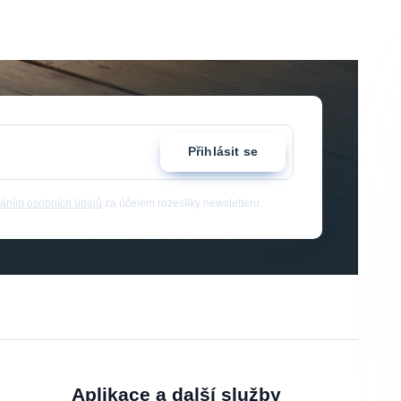
Přihlásit se
áním osobních údajů
za účelem rozesílky newsletteru.
Aplikace a další služby