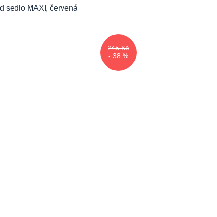
245 Kč
- 38 %