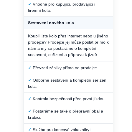
✓
Vhodné pro kupující, prodávající i
firemní kola.
Sestavení nového kola
Koupili jste kolo přes internet nebo u jiného
prodejce? Prodejce jej může poslat přímo k
nám a my se postaráme o kompletní
sestavení, seřízení a přípravu k jízdě.
✓
Převzetí zásilky přímo od prodejce.
✓
Odborné sestavení a kompletní seřízení
kola.
✓
Kontrola bezpečnosti před první jízdou.
✓
Postaráme se také o přepravní obal a
krabici.
✓
Služba pro koncové zákazníky i