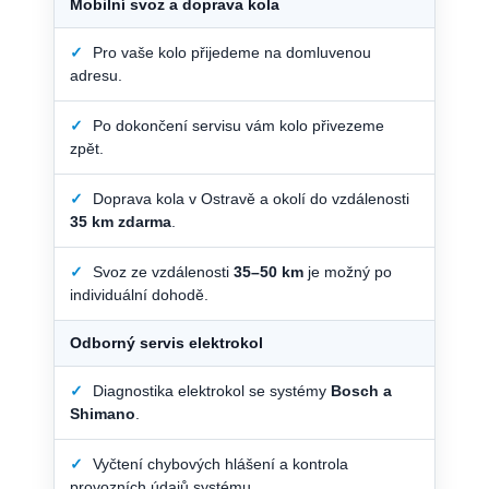
Mobilní svoz a doprava kola
✓
Pro vaše kolo přijedeme na domluvenou
adresu.
✓
Po dokončení servisu vám kolo přivezeme
zpět.
✓
Doprava kola v Ostravě a okolí do vzdálenosti
35 km zdarma
.
✓
Svoz ze vzdálenosti
35–50 km
je možný po
individuální dohodě.
Odborný servis elektrokol
✓
Diagnostika elektrokol se systémy
Bosch a
Shimano
.
✓
Vyčtení chybových hlášení a kontrola
provozních údajů systému.