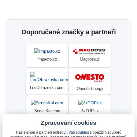
Doporučené značky a partneři
Magboss.pl
Impacto.cz
LedObrazovka.com
Onesto Energy
ServisKol.com
3xTOP.cz
Zpracování cookies
Náš e-shop a partneři potřebují Váš
souhlas
s použitím souborů
Condat
Ninex.cz