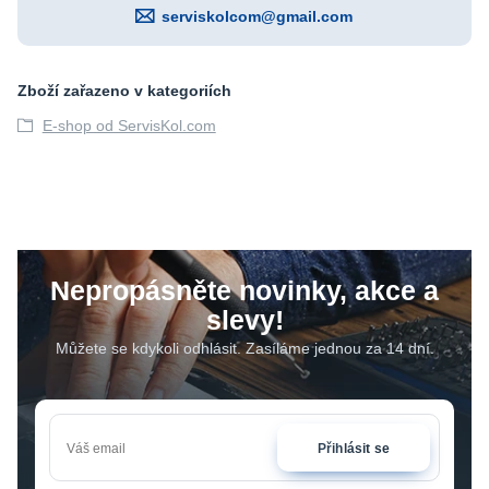
serviskolcom@gmail.com
Zboží zařazeno v kategoriích
E-shop od ServisKol.com
Nepropásněte novinky, akce a
slevy!
Můžete se kdykoli odhlásit. Zasíláme jednou za 14 dní.
Přihlásit se