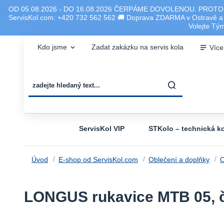
OD 05.08.2026 - DO 16.08.2026 ČERPÁME DOVOLENOU. PROTO
ServisKol.com: +420 732 562 562 🚚 Doprava ZDARMA v Ostravě a ok
Volejte T
Kdo jsme
Zadat zakázku na servis kola
Více
ServisKol VIP
STKolo – technická ko
Úvod
E-shop od ServisKol.com
Oblečení a doplňky
C
LONGUS rukavice MTB 05, č