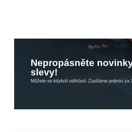
Nepropásněte novinky
slevy!
Můžete se kdykoli odhlásit. Zasíláme jednou za 1