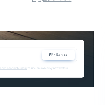
Přihlásit se
áním osobních údajů
za účelem rozesílky newsletteru.