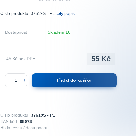
Číslo produktu: 37619S - PL
celý popis
Dostupnost
Skladem 10
55 Kč
45 Kč
bez DPH
Přidat do košíku
Číslo produktu:
37619S - PL
EAN kód:
98073
Hlídat cenu / dostupnost