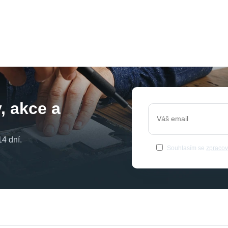
, akce a
4 dní.
Souhlasím se
zpracov