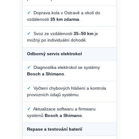
✓
Doprava kola v Ostravě a okolí do
vzdálenosti
35 km zdarma
.
✓
Svoz ze vzdálenosti
35–50 km
je
možný po individuální dohodě.
Odborný servis elektrokol
✓
Diagnostika elektrokol se systémy
Bosch a Shimano
.
✓
Vyčtení chybových hlášení a kontrola
provozních údajů systému.
✓
Aktualizace softwaru a firmwaru
systémů
Bosch a Shimano
.
Repase a testování baterií