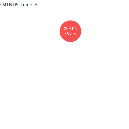
269 Kč
- 80 %