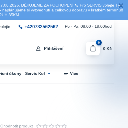
8.2026. DĚKUJEME ZA POCHOPENÍ 📞 Pro SERVIS volejte Tým
 naplánujeme si vyzvednutí a celkovou dopravu v krátkém termínu!!
KRUH 35KM.
+420732562562
Po - Pá: 08:00 - 19:00hod
olejte.
0
Přihlášení
0 Kč
visní úkony - Servis Kol
Více
Ohodnotit produkt