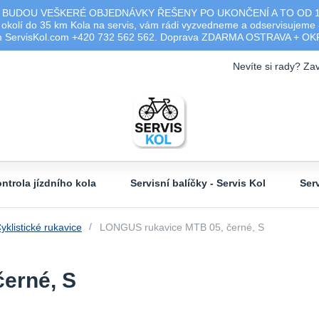
 BUDOU VEŠKERÉ OBJEDNÁVKY ŘEŠENY PO UKONČENÍ A TO OD 17.0
olí do 35 km Kola na servis, vám rádi vyzvedneme a odservisujeme -
ým ServisKol.com +420 732 562 562. Doprava ZDARMA OSTRAVA + O
Nevíte si rady? Zav
ntrola jízdního kola
Servisní balíčky - Servis Kol
Ser
yklistické rukavice
LONGUS rukavice MTB 05, černé, S
erné, S