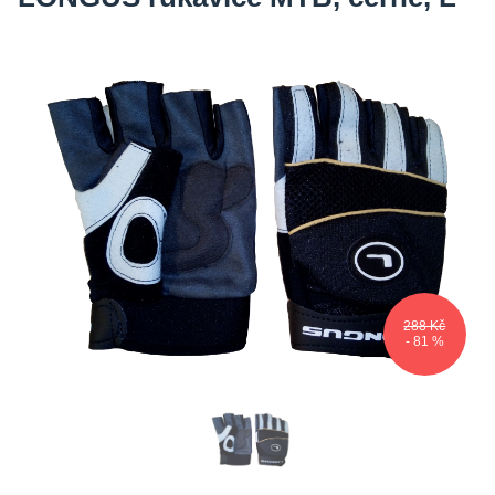
288 Kč
- 81 %