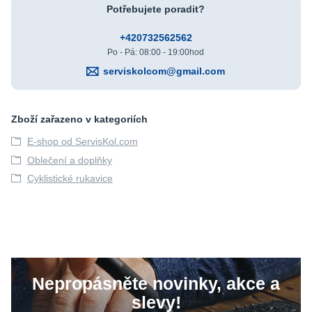
Potřebujete poradit?
+420732562562
Po - Pá: 08:00 - 19:00hod
serviskolcom@gmail.com
Zboží zařazeno v kategoriích
E-shop od ServisKol.com
Oblečení a doplňky
Cyklistické rukavice
Nepropásněte novinky, akce a
slevy!