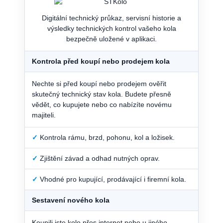
Digitální technický průkaz, servisní historie a
výsledky technických kontrol vašeho kola
bezpečně uložené v aplikaci.
Kontrola před koupí nebo prodejem kola
Nechte si před koupí nebo prodejem ověřit
skutečný technický stav kola. Budete přesně
vědět, co kupujete nebo co nabízíte novému
majiteli.
✓
Kontrola rámu, brzd, pohonu, kol a ložisek.
✓
Zjištění závad a odhad nutných oprav.
✓
Vhodné pro kupující, prodávající i firemní kola.
Sestavení nového kola
Koupili jste kolo přes internet nebo u jiného