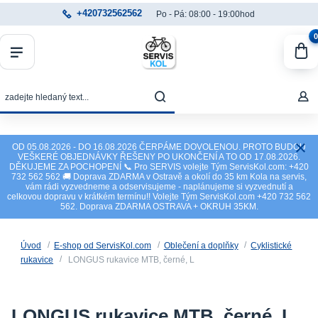
+420732562562
Po - Pá: 08:00 - 19:00hod
0
OD 05.08.2026 - DO 16.08.2026 ČERPÁME DOVOLENOU. PROTO BUDOU
VEŠKERÉ OBJEDNÁVKY ŘEŠENY PO UKONČENÍ A TO OD 17.08.2026.
DĚKUJEME ZA POCHOPENÍ 📞 Pro SERVIS volejte Tým ServisKol.com: +420
732 562 562 🚚 Doprava ZDARMA v Ostravě a okolí do 35 km Kola na servis,
vám rádi vyzvedneme a odservisujeme - naplánujeme si vyzvednutí a
celkovou dopravu v krátkém termínu!! Volejte Tým ServisKol.com +420 732 562
562. Doprava ZDARMA OSTRAVA + OKRUH 35KM.
Úvod
E-shop od ServisKol.com
Oblečení a doplňky
Cyklistické
rukavice
LONGUS rukavice MTB, černé, L
LONGUS rukavice MTB, černé, L