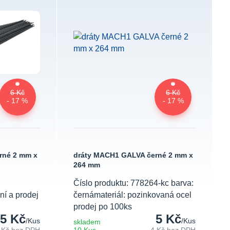
6 Kč
6 Kč
- 17 %
- 17 %
rné 2 mm x
dráty MACH1 GALVA černé 2 mm x
264 mm
Číslo produktu: 778264-kc barva:
ní a prodej
černámateriál: pozinkovaná ocel
prodej po 100ks
5 Kč
5 Kč
/
Kus
/
Kus
skladem