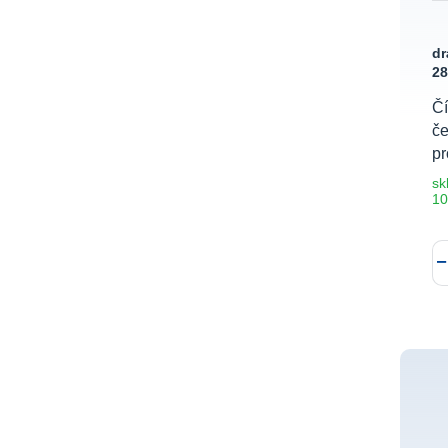
dr
2
Čí
če
pr
sk
10