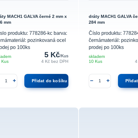
áty MACH1 GALVA černé 2 mm x
dráty MACH1 GALVA če
86 mm
284 mm
slo produktu: 778286-kc barva:
Číslo produktu: 77828
rnámateriál: pozinkovaná ocel
černámateriál: pozink
odej po 100ks
prodej po 100ks
5 Kč
/
Kus
ladem
skladem
 Kus
4 Kč
bez DPH
10 Kus
4
Přidat do košíku
Přida