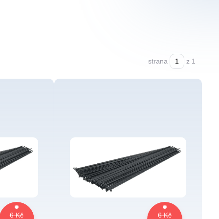
strana
z 1
6 Kč
6 Kč