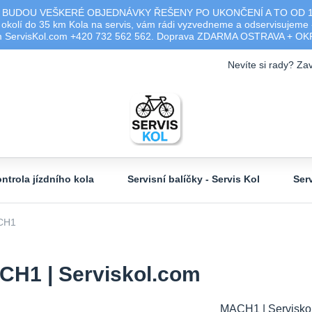
 BUDOU VEŠKERÉ OBJEDNÁVKY ŘEŠENY PO UKONČENÍ A TO OD 17.0
olí do 35 km Kola na servis, vám rádi vyzvedneme a odservisujeme -
ým ServisKol.com +420 732 562 562. Doprava ZDARMA OSTRAVA + O
Nevíte si rady? Zav
ntrola jízdního kola
Servisní balíčky - Servis Kol
Ser
CH1
H1 | Serviskol.com
MACH1 | Servisko