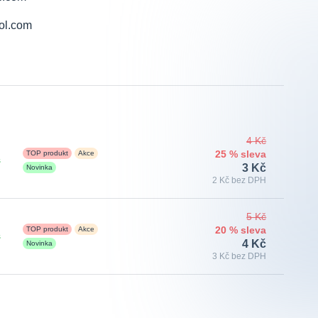
4 Kč
TOP produkt
Akce
25 % sleva
s
3 Kč
Novinka
2 Kč bez DPH
5 Kč
TOP produkt
Akce
20 % sleva
s
4 Kč
Novinka
3 Kč bez DPH