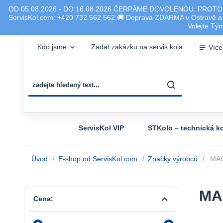
OD 05.08.2026 - DO 16.08.2026 ČERPÁME DOVOLENOU. PROTO
ServisKol.com: +420 732 562 562 🚚 Doprava ZDARMA v Ostravě a ok
Volejte T
Kdo jsme
Zadat zakázku na servis kola
Více
ServisKol VIP
STKolo – technická ko
Úvod
E-shop od ServisKol.com
Značky výrobců
MA
MAC
Cena: