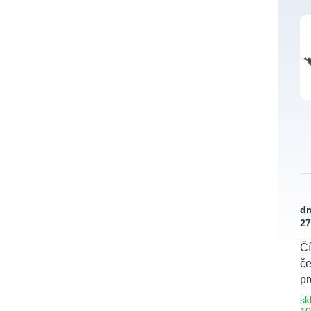
dr
2
Čí
če
pr
sk