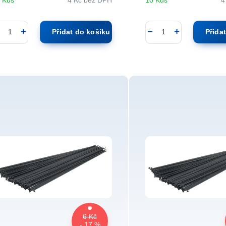
 Kus
4 Kč
bez DPH
10 Kus
4
Přidat do košíku
Přida
6 Kč
- 17 %