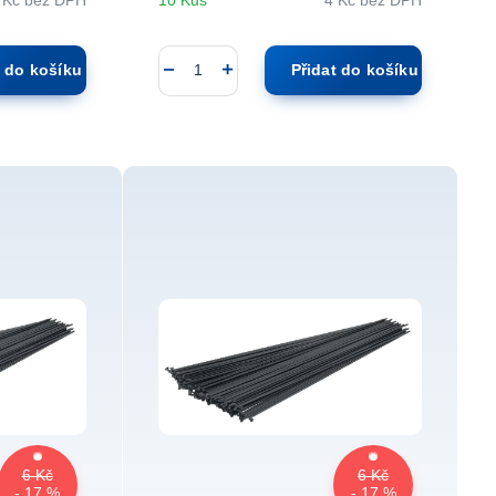
 Kč
bez DPH
10 Kus
4 Kč
bez DPH
t do košíku
Přidat do košíku
6 Kč
6 Kč
- 17 %
- 17 %