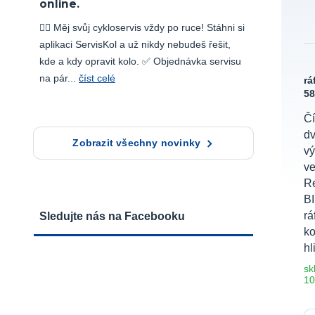
online.
🚴‍♂️ Měj svůj cykloservis vždy po ruce! Stáhni si
aplikaci ServisKol a už nikdy nebudeš řešit,
kde a kdy opravit kolo. ✅ Objednávka servisu
na pár...
číst celé
rá
58
Čí
dv
Zobrazit všechny novinky
vý
ve
Re
BI
rá
Sledujte nás na Facebooku
ko
hl
sk
10