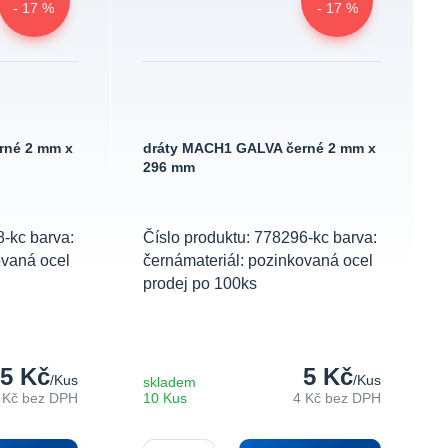
- 17 %
- 17 %
rné 2 mm x
dráty MACH1 GALVA černé 2 mm x
296 mm
8-kc barva:
Číslo produktu: 778296-kc barva:
ovaná ocel
černámateriál: pozinkovaná ocel
prodej po 100ks
5 Kč
5 Kč
/
Kus
/
Kus
skladem
 Kč
bez DPH
10 Kus
4 Kč
bez DPH