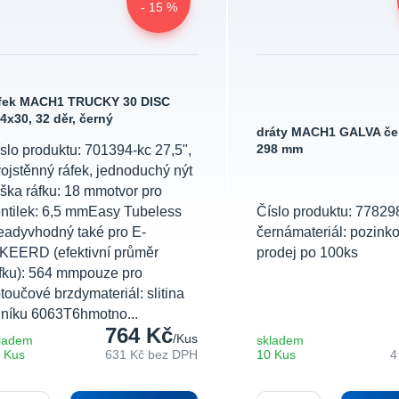
- 15 %
fek MACH1 TRUCKY 30 DISC
4x30, 32 děr, černý
dráty MACH1 GALVA če
slo produktu: 701394-kc 27,5",
298 mm
ojstěnný ráfek, jednoduchý nýt
ška ráfku: 18 mmotvor pro
ntilek: 6,5 mmEasy Tubeless
Číslo produktu: 77829
adyvhodný také pro E-
černámateriál: pozink
KEERD (efektivní průměr
prodej po 100ks
fku): 564 mmpouze pro
toučové brzdymateriál: slitina
iníku 6063T6hmotno...
764 Kč
/
Kus
ladem
skladem
 Kus
631 Kč
bez DPH
10 Kus
4