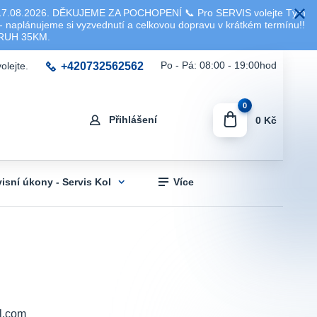
8.2026. DĚKUJEME ZA POCHOPENÍ 📞 Pro SERVIS volejte Tým
 naplánujeme si vyzvednutí a celkovou dopravu v krátkém termínu!!
KRUH 35KM.
+420732562562
Po - Pá: 08:00 - 19:00hod
olejte.
0
Přihlášení
0 Kč
visní úkony - Servis Kol
Více
l.com