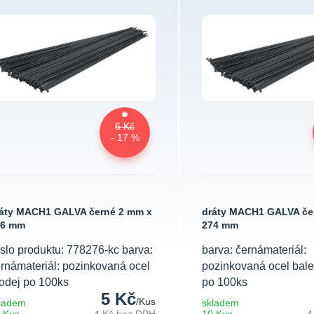
6 Kč
- 17 %
áty MACH1 GALVA černé 2 mm x
dráty MACH1 GALVA če
76 mm
274 mm
slo produktu: 778276-kc barva:
barva: černámateriál:
rnámateriál: pozinkovaná ocel
pozinkovaná ocel bale
odej po 100ks
po 100ks
5 Kč
/
Kus
ladem
skladem