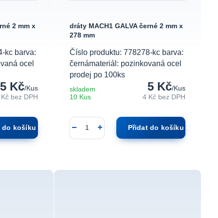
rné 2 mm x
dráty MACH1 GALVA černé 2 mm x
278 mm
4-kc barva:
Číslo produktu: 778278-kc barva:
ovaná ocel
černámateriál: pozinkovaná ocel
prodej po 100ks
5 Kč
5 Kč
/
Kus
/
Kus
skladem
 Kč
bez DPH
10 Kus
4 Kč
bez DPH
t do košíku
Přidat do košíku