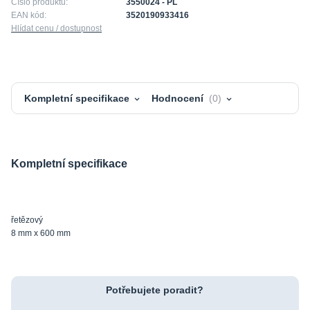
Číslo produktu:
3550024 - PL
EAN kód:
3520190933416
Hlídat cenu / dostupnost
Kompletní specifikace
Hodnocení
0
Kompletní specifikace
řetězový
8 mm x 600 mm
Potřebujete poradit?