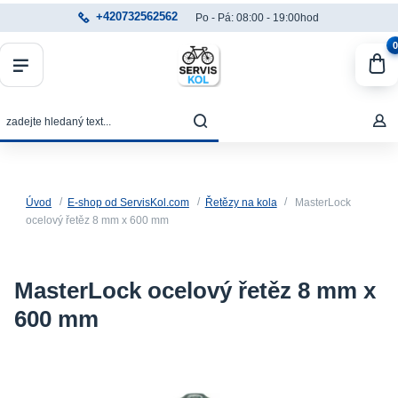
+420732562562
Po - Pá: 08:00 - 19:00hod
0
Úvod
E-shop od ServisKol.com
Řetězy na kola
MasterLock
ocelový řetěz 8 mm x 600 mm
MasterLock ocelový řetěz 8 mm x
600 mm