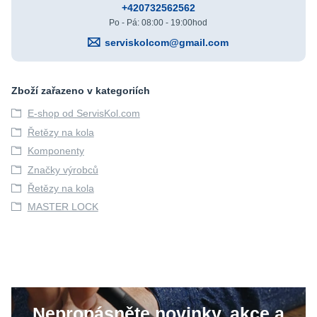
+420732562562
Po - Pá: 08:00 - 19:00hod
serviskolcom@gmail.com
Zboží zařazeno v kategoriích
E-shop od ServisKol.com
Řetězy na kola
Komponenty
Značky výrobců
Řetězy na kola
MASTER LOCK
Nepropásněte novinky, akce a