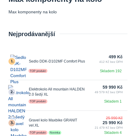
Max komponenty na kolo
Nejprodávanější
499 Kč
1.
Sedlo DDK-D102MF Comfort Plus
412 Kč bez DPH
Skladem 192
TOP produkt
59 990 Kč
Elektrokolo All mountain HALDEN
2.
49 579 Kč bez DPH
2.0 šedý XL
Skladem 1
TOP produkt
25 990 Kč
Gravel kolo Maxbike GRANIT
3.
25 990 Kč
vel.XL
21 479 Kč bez DPH
Skladem 4
TOP produkt
Novinka