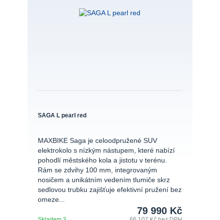
SAGA L pearl red
MAXBIKE Saga je celoodpružené SUV
elektrokolo s nízkým nástupem, které nabízí
pohodlí městského kola a jistotu v terénu.
Rám se zdvihy 100 mm, integrovaným
nosičem a unikátním vedením tlumiče skrz
sedlovou trubku zajišťuje efektivní pružení bez
omeze...
79 990 Kč
Skladem 3
66 107 Kč
bez DPH