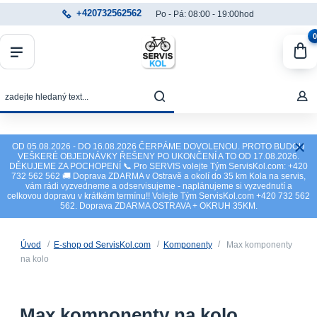
+420732562562
Po - Pá: 08:00 - 19:00hod
0
OD 05.08.2026 - DO 16.08.2026 ČERPÁME DOVOLENOU. PROTO BUDOU
VEŠKERÉ OBJEDNÁVKY ŘEŠENY PO UKONČENÍ A TO OD 17.08.2026.
DĚKUJEME ZA POCHOPENÍ 📞 Pro SERVIS volejte Tým ServisKol.com: +420
732 562 562 🚚 Doprava ZDARMA v Ostravě a okolí do 35 km Kola na servis,
vám rádi vyzvedneme a odservisujeme - naplánujeme si vyzvednutí a
celkovou dopravu v krátkém termínu!! Volejte Tým ServisKol.com +420 732 562
562. Doprava ZDARMA OSTRAVA + OKRUH 35KM.
Úvod
E-shop od ServisKol.com
Komponenty
Max komponenty
na kolo
Max komponenty na kolo