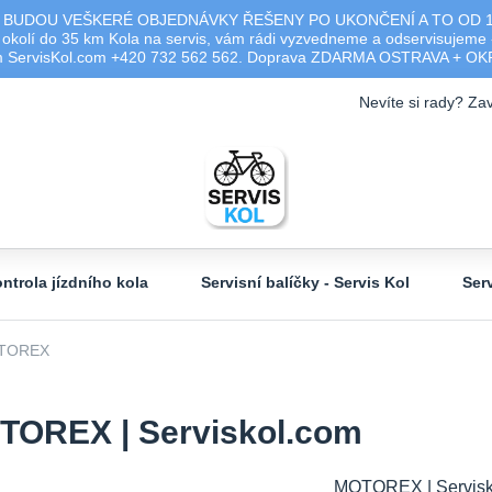
 BUDOU VEŠKERÉ OBJEDNÁVKY ŘEŠENY PO UKONČENÍ A TO OD 17.0
olí do 35 km Kola na servis, vám rádi vyzvedneme a odservisujeme -
ým ServisKol.com +420 732 562 562. Doprava ZDARMA OSTRAVA + O
Nevíte si rady? Zav
ntrola jízdního kola
Servisní balíčky - Servis Kol
Ser
TOREX
TOREX | Serviskol.com
MOTOREX | Servisk