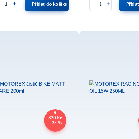
Přidat do košíku
Přida
320 Kč
- 25 %