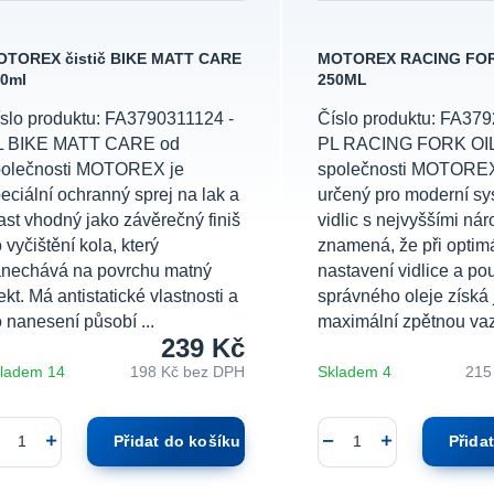
OTOREX čistič BIKE MATT CARE
MOTOREX RACING FOR
0ml
250ML
slo produktu: FA3790311124 -
Číslo produktu: FA37
L BIKE MATT CARE od
PL RACING FORK OIL
polečnosti MOTOREX je
společnosti MOTOREX 
eciální ochranný sprej na lak a
určený pro moderní s
ast vhodný jako závěrečný finiš
vidlic s nejvyššími nár
 vyčištění kola, který
znamená, že při optim
nechává na povrchu matný
nastavení vidlice a pou
ekt. Má antistatické vlastnosti a
správného oleje získá
 nanesení působí ...
maximální zpětnou vaz
239 Kč
ladem 14
198 Kč
bez DPH
Skladem 4
215
Přidat do košíku
Přida