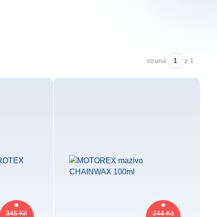
strana
z 1
345 Kč
244 Kč