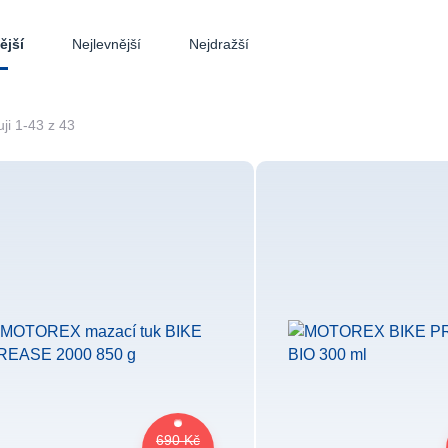
Nejlevnější
Nejdražší
ější
ji 1-43 z 43
690 Kč