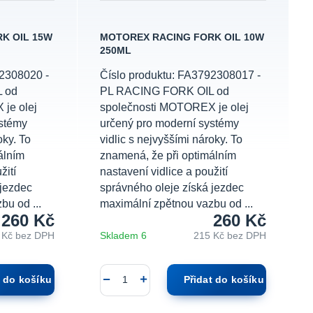
K OIL 15W
MOTOREX RACING FORK OIL 10W
250ML
92308020 -
Číslo produktu: FA3792308017 -
 od
PL RACING FORK OIL od
je olej
společnosti MOTOREX je olej
ystémy
určený pro moderní systémy
oky. To
vidlic s nejvyššími nároky. To
álním
znamená, že při optimálním
žití
nastavení vidlice a použití
 jezdec
správného oleje získá jezdec
bu od ...
maximální zpětnou vazbu od ...
260 Kč
260 Kč
 Kč
bez DPH
Skladem 6
215 Kč
bez DPH
t do košíku
Přidat do košíku