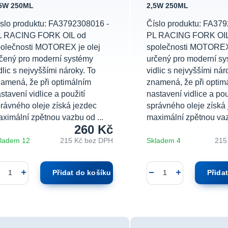
,5W 250ML
2,5W 250ML
slo produktu: FA3792308016 -
Číslo produktu: FA37
L RACING FORK OIL od
PL RACING FORK OIL
olečnosti MOTOREX je olej
společnosti MOTOREX 
čený pro moderní systémy
určený pro moderní s
dlic s nejvyššími nároky. To
vidlic s nejvyššími nár
amená, že při optimálním
znamená, že při optim
stavení vidlice a použití
nastavení vidlice a pou
rávného oleje získá jezdec
správného oleje získá
ximální zpětnou vazbu od ...
maximální zpětnou vaz
260 Kč
ladem 12
215 Kč
bez DPH
Skladem 4
215
Přidat do košíku
Přida