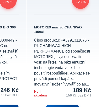
- 29 %
- 23 %
 BIO 300
MOTOREX mazivo CHAINWAX
100ml
90309449 -
Číslo produktu: FA3791311075 -
O od
PL CHAINWAX HIGH
 se zvlášť
PERFORMANCE od společnosti
všech typů
MOTOREX je vysoce kvalitní
 kol,
vosk na řetěz, na bázi emulzní
l,
technologie voda-vosk, bez
 delším
použití rozpouštědel. Aplikace se
KE PROTECT
provádí pomocí kapátka.
Inovativní složení vytváří po ap...
246 Kč
189 Kč
Není
 Kč
bez DPH
skladem
156 Kč
bez DPH