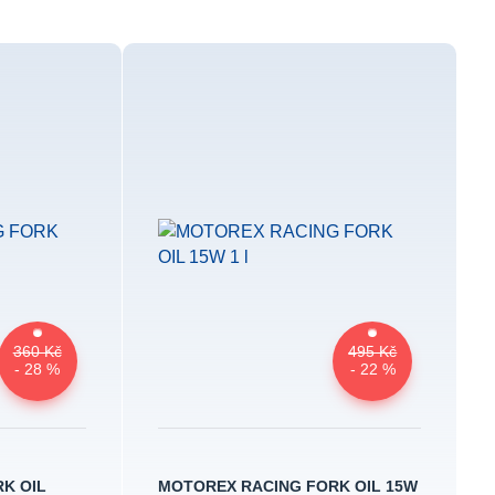
360 Kč
495 Kč
- 28 %
- 22 %
K OIL
MOTOREX RACING FORK OIL 15W