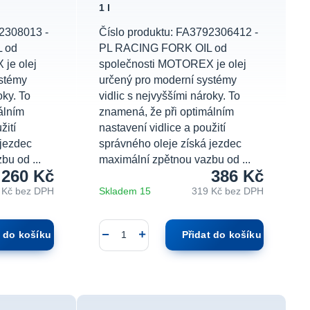
1 l
92308013 -
Číslo produktu: FA3792306412 -
 od
PL RACING FORK OIL od
je olej
společnosti MOTOREX je olej
ystémy
určený pro moderní systémy
oky. To
vidlic s nejvyššími nároky. To
álním
znamená, že při optimálním
žití
nastavení vidlice a použití
 jezdec
správného oleje získá jezdec
bu od ...
maximální zpětnou vazbu od ...
260 Kč
386 Kč
 Kč
bez DPH
Skladem 15
319 Kč
bez DPH
t do košíku
Přidat do košíku