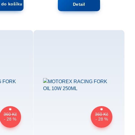
t do košíku
Detail
360 Kč
360 Kč
- 28 %
- 28 %