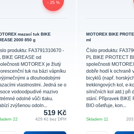
- 25 %
OTOREX mazací tuk BIKE
MOTOREX BIKE PROTEX
EASE 2000 850 g
ml
slo produktu: FA3791310670 -
Číslo produktu: FA37
L BIKE GREASE od
PL BIKE PROTECT BI
olečnosti MOTOREX je žlutý
společnosti MOTOREX
uorescenční tuk na bázi vápníku
dobře hodí k ochraně 
výjimečnými a dlouhodobými
bicyklů (např. horských
zacími vlastnostmi. Jedná se o
trekkingových kol, e-ko
ysoce vodoodpudivé mazivo
silničních kol atd.) při
trémné odolné vůči tlaku.
stání. Přípravek BI
bízí zvýšenou odoln...
BIO ošetřuje, kon...
519 Kč
ladem 22
429 Kč
bez DPH
Skladem 11
203