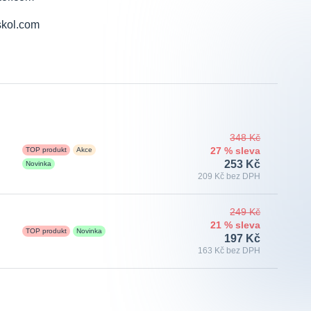
348 Kč
TOP produkt
Akce
27 % sleva
253 Kč
Novinka
209 Kč bez DPH
249 Kč
21 % sleva
TOP produkt
Novinka
197 Kč
163 Kč bez DPH