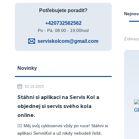
Potřebujete poradit?
Nejnov
+420732562562
Po - Pá: 08:00 - 19:00hod
Zobrazu
serviskolcom@gmail.com
Novinky
02.10.2025
Stáhni si aplikaci na Servis Kol a
objednej si servis svého kola
online.
🚴‍♂️ Měj svůj cykloservis vždy po ruce! Stáhni si
aplikaci ServisKol a už nikdy nebudeš řešit,