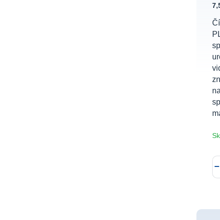
7
Čí
P
sp
ur
vi
zn
na
sp
ma
Sk