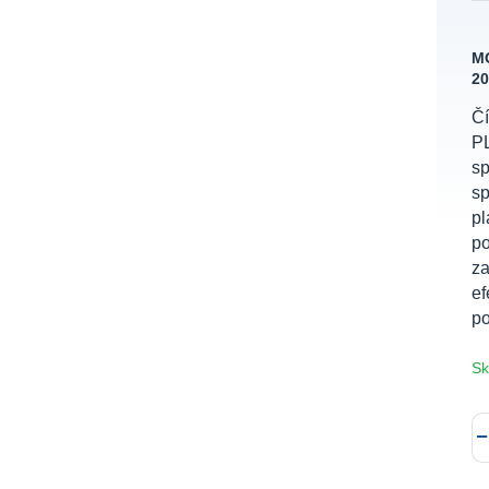
M
20
Čí
P
s
sp
pl
po
za
ef
po
Sk