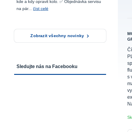
kde a kdy opravit kolo. ✅ Objednávka servisu
na pár...
číst celé
M
Zobrazit všechny novinky
GR
Čí
P
sp
Sledujte nás na Facebooku
fl
s 
ma
v
ex
Na
Sk