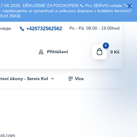
8.2026. DĚKUJEME ZA POCHOPENÍ 📞 Pro SERVIS volejte Tým
 naplánujeme si vyzvednutí a celkovou dopravu v krátkém termínu!!
KRUH 35KM.
+420732562562
Po - Pá: 08:00 - 19:00hod
olejte.
0
Přihlášení
0 Kč
visní úkony - Servis Kol
Více
ol.com