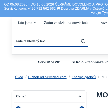
OD 05.08.2026 - DO 16.08.2026 ČERPÁME DOVOLENOU. PROTO
ServisKol.com: +420 732 562 562 🚚 Doprava ZDARMA v Ostravě a ok
Volejte T
Kdo jsme
Zadat zakázku na servis kola
Více
ServisKol VIP
STKolo – technická ko
Úvod
E-shop od ServisKol.com
Značky výrobců
MO
MO
Cena: