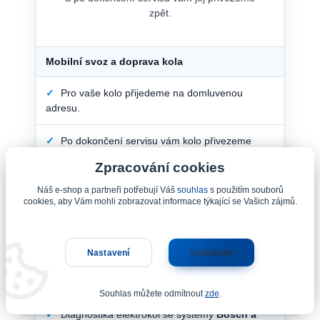
zpět.
Mobilní svoz a doprava kola
✓
Pro vaše kolo přijedeme na domluvenou
adresu.
✓
Po dokončení servisu vám kolo přivezeme
zpět.
Zpracování cookies
✓
Doprava kola v Ostravě a okolí do vzdálenosti
Náš e-shop a partneři potřebují Váš
souhlas
s použitím souborů
cookies, aby Vám mohli zobrazovat informace týkající se Vašich zájmů.
35 km zdarma
.
✓
Svoz ze vzdálenosti
35–50 km
je možný po
individuální dohodě.
Nastavení
Souhlasím
Odborný servis elektrokol
Souhlas můžete odmítnout
zde
.
✓
Diagnostika elektrokol se systémy
Bosch a