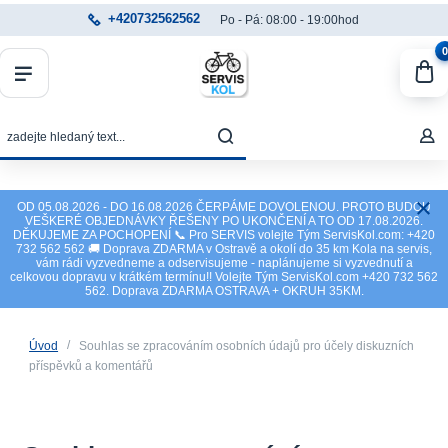
+420732562562
Po - Pá: 08:00 - 19:00hod
0
OD 05.08.2026 - DO 16.08.2026 ČERPÁME DOVOLENOU. PROTO BUDOU
VEŠKERÉ OBJEDNÁVKY ŘEŠENY PO UKONČENÍ A TO OD 17.08.2026.
DĚKUJEME ZA POCHOPENÍ 📞 Pro SERVIS volejte Tým ServisKol.com: +420
732 562 562 🚚 Doprava ZDARMA v Ostravě a okolí do 35 km Kola na servis,
vám rádi vyzvedneme a odservisujeme - naplánujeme si vyzvednutí a
celkovou dopravu v krátkém termínu!! Volejte Tým ServisKol.com +420 732 562
562. Doprava ZDARMA OSTRAVA + OKRUH 35KM.
Úvod
Souhlas se zpracováním osobních údajů pro účely diskuzních
příspěvků a komentářů