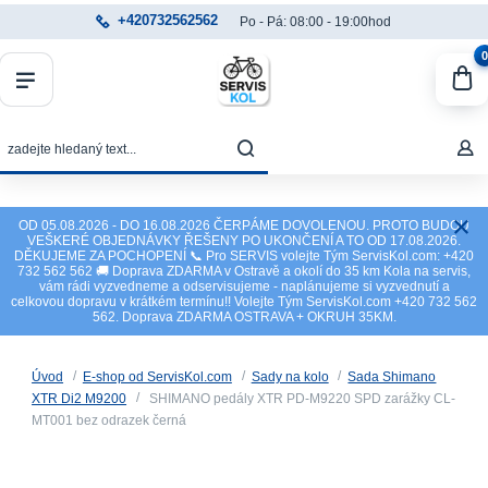
+420732562562
Po - Pá: 08:00 - 19:00hod
0
OD 05.08.2026 - DO 16.08.2026 ČERPÁME DOVOLENOU. PROTO BUDOU
VEŠKERÉ OBJEDNÁVKY ŘEŠENY PO UKONČENÍ A TO OD 17.08.2026.
DĚKUJEME ZA POCHOPENÍ 📞 Pro SERVIS volejte Tým ServisKol.com: +420
732 562 562 🚚 Doprava ZDARMA v Ostravě a okolí do 35 km Kola na servis,
vám rádi vyzvedneme a odservisujeme - naplánujeme si vyzvednutí a
celkovou dopravu v krátkém termínu!! Volejte Tým ServisKol.com +420 732 562
562. Doprava ZDARMA OSTRAVA + OKRUH 35KM.
Úvod
E-shop od ServisKol.com
Sady na kolo
Sada Shimano
XTR Di2 M9200
SHIMANO pedály XTR PD-M9220 SPD zarážky CL-
MT001 bez odrazek černá