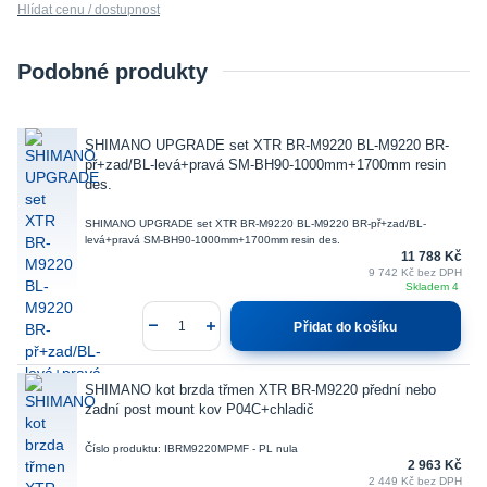
Hlídat cenu / dostupnost
Podobné produkty
SHIMANO UPGRADE set XTR BR-M9220 BL-M9220 BR-
př+zad/BL-levá+pravá SM-BH90-1000mm+1700mm resin
des.
SHIMANO UPGRADE set XTR BR-M9220 BL-M9220 BR-př+zad/BL-
levá+pravá SM-BH90-1000mm+1700mm resin des.
11 788 Kč
9 742 Kč
bez DPH
Skladem 4
Přidat do košíku
SHIMANO kot brzda třmen XTR BR-M9220 přední nebo
zadní post mount kov P04C+chladič
Číslo produktu: IBRM9220MPMF - PL nula
2 963 Kč
2 449 Kč
bez DPH