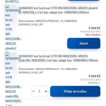
SHIMANO kot brzd-set XTR BR-M9220/BL-M9220 přední/
BL-M9220(L)-J-kit bez adapt kov SMBH90/1000mm
Číslo produktu: IM92201JLFPNA100 - PL EMBARGO
20250605_01:00_JST
5 334 Kč
4 408 Kč
bez DPH
Není skladem
Detail
SHIMANO kot brzd-set XTR BR-M9220/BL-M9220
zadní/BL-M9220(R)-J-kit bez adapt kov SMBH90/1700mm
Číslo produktu: IM92201JRRXNA170 - PL EMBARGO
20250605_01:00_JST
5 414 Kč
4 474 Kč
bez DPH
Skladem 1
Přidat do košíku