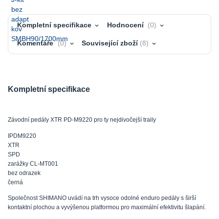
Kompletní specifikace
Hodnocení
0
Komentáře
0
Související zboží
8
Kompletní specifikace
Závodní pedály XTR PD-M9220 pro ty nejdivočejší traily
IPDM9220
XTR
SPD
zarážky CL-MT001
bez odrazek
černá
Společnost SHIMANO uvádí na trh vysoce odolné enduro pedály s širší
kontaktní plochou a vyvýšenou platformou pro maximální efektivitu šlapání.