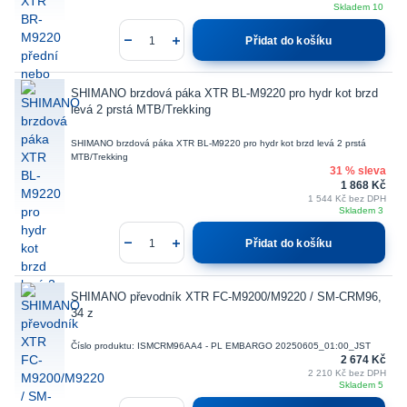
Skladem 10
Přidat do košíku
SHIMANO brzdová páka XTR BL-M9220 pro hydr kot brzd
levá 2 prstá MTB/Trekking
SHIMANO brzdová páka XTR BL-M9220 pro hydr kot brzd levá 2 prstá
MTB/Trekking
31 % sleva
1 868 Kč
1 544 Kč
bez DPH
Skladem 3
Přidat do košíku
SHIMANO převodník XTR FC-M9200/M9220 / SM-CRM96,
34 z
Číslo produktu: ISMCRM96AA4 - PL EMBARGO 20250605_01:00_JST
2 674 Kč
2 210 Kč
bez DPH
Skladem 5