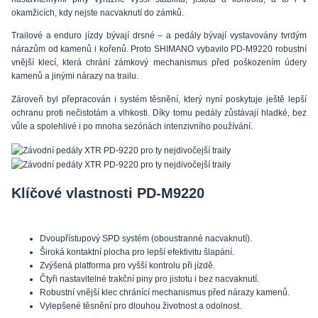
okamžicích, kdy nejste nacvaknutí do zámků.
Trailové a enduro jízdy bývají drsné – a pedály bývají vystavovány tvrdým
nárazům od kamenů i kořenů. Proto SHIMANO vybavilo PD-M9220 robustní
vnější klecí, která chrání zámkový mechanismus před poškozením údery
kamenů a jinými nárazy na trailu.
Zároveň byl přepracován i systém těsnění, který nyní poskytuje ještě lepší
ochranu proti nečistotám a vlhkosti. Díky tomu pedály zůstávají hladké, bez
vůle a spolehlivé i po mnoha sezónách intenzivního používání.
Klíčové vlastnosti PD-M9220
Dvoupřístupový SPD systém (oboustranné nacvaknutí).
Široká kontaktní plocha pro lepší efektivitu šlapání.
Zvýšená platforma pro vyšší kontrolu při jízdě.
Čtyři nastavitelné trakční piny pro jistotu i bez nacvaknutí.
Robustní vnější klec chránící mechanismus před nárazy kamenů.
Vylepšené těsnění pro dlouhou životnost a odolnost.