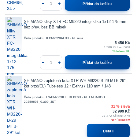
Přidat do košíku
SHIMANO kliky XTR FC-M9220 integr.klika 1x12 175 mm
bez přev. bez BB misek
Číslo produktu: IFCM9220AEXX - PL nula
5 456 Kč
4 509 Kč
bez DPH
Skladem 10
Přidat do košíku
SHIMANO zapletená kola XTR WH-M9220-B-29 MTB-29"
kot brzd(CL) Tubeless 12 r E-thru / 110 mm / 148
Číslo produktu: EWHM9220LFEREBD9X - PL EMBARGO
20250605_01:00_JST
31 % sleva
32 999 Kč
27 272 Kč
bez DPH
Není skladem
Detail