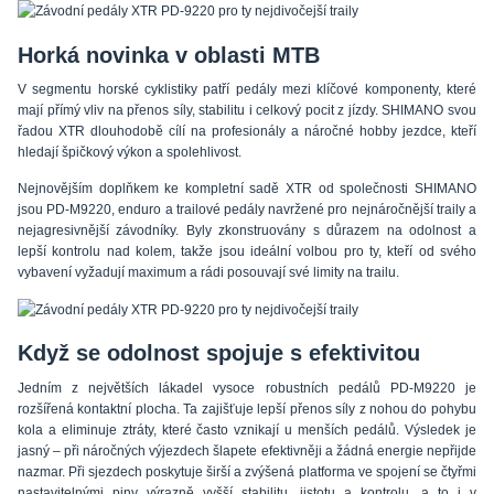
Horká novinka v oblasti MTB
V segmentu horské cyklistiky patří pedály mezi klíčové komponenty, které
mají přímý vliv na přenos síly, stabilitu i celkový pocit z jízdy. SHIMANO svou
řadou XTR dlouhodobě cílí na profesionály a náročné hobby jezdce, kteří
hledají špičkový výkon a spolehlivost.
Nejnovějším doplňkem ke kompletní sadě XTR od společnosti SHIMANO
jsou PD-M9220, enduro a trailové pedály navržené pro nejnáročnější traily a
nejagresivnější závodníky. Byly zkonstruovány s důrazem na odolnost a
lepší kontrolu nad kolem, takže jsou ideální volbou pro ty, kteří od svého
vybavení vyžadují maximum a rádi posouvají své limity na trailu.
Když se odolnost spojuje s efektivitou
Jedním z největších lákadel vysoce robustních pedálů PD-M9220 je
rozšířená kontaktní plocha. Ta zajišťuje lepší přenos síly z nohou do pohybu
kola a eliminuje ztráty, které často vznikají u menších pedálů. Výsledek je
jasný – při náročných výjezdech šlapete efektivněji a žádná energie nepřijde
nazmar. Při sjezdech poskytuje širší a zvýšená platforma ve spojení se čtyřmi
nastavitelnými piny výrazně vyšší stabilitu, jistotu a kontrolu, a to i v