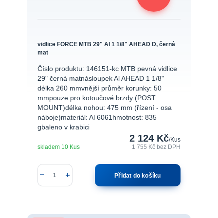
vidlice FORCE MTB 29" Al 1 1/8" AHEAD D, černá
mat
Číslo produktu: 146151-kc MTB pevná vidlice
29" černá matnásloupek Al AHEAD 1 1/8"
délka 260 mmvnější průměr korunky: 50
mmpouze pro kotoučové brzdy (POST
MOUNT)délka nohou: 475 mm (řízení - osa
náboje)materiál: Al 6061hmotnost: 835
gbaleno v krabici
2 124 Kč
/
Kus
skladem 10 Kus
1 755 Kč
bez DPH
Přidat do košíku