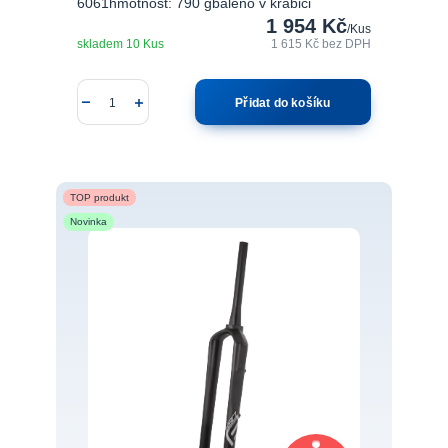
6061hmotnost: 790 gbaleno v krabici
1 954 Kč
/
Kus
skladem 10 Kus
1 615 Kč
bez DPH
Přidat do košíku
TOP produkt
Novinka