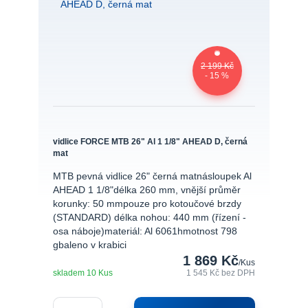
2 199 Kč
- 15 %
vidlice FORCE MTB 26" Al 1 1/8" AHEAD D, černá
mat
MTB pevná vidlice 26" černá matnásloupek Al
AHEAD 1 1/8"délka 260 mm, vnější průměr
korunky: 50 mmpouze pro kotoučové brzdy
(STANDARD) délka nohou: 440 mm (řízení -
osa náboje)materiál: Al 6061hmotnost 798
gbaleno v krabici
1 869 Kč
/
Kus
skladem 10 Kus
1 545 Kč
bez DPH