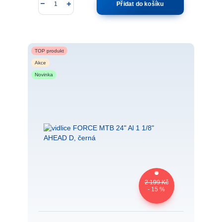
Přidat do košíku
TOP produkt
Akce
Novinka
2 199 Kč
- 15 %