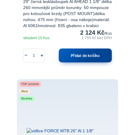
29" černá lesklásloupek Al AHEAD 1 1/8" délka
260 mmvnější průměr korunky: 50 mmpouze
pro kotoučové brzdy (POST MOUNT)délka
nohou: 475 mm (řízení - osa náboje)materiál:
Al 6061hmotnost: 835 gbaleno v krabici
2 124 Kč
/
Kus
skladem 10 Kus
1 755 Kč
bez DPH
Přidat do košíku
TOP produkt
Akce
Novinka