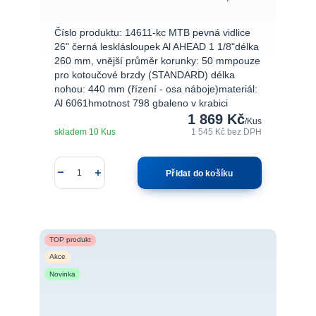
Číslo produktu: 14611-kc MTB pevná vidlice
26" černá lesklásloupek Al AHEAD 1 1/8"délka
260 mm, vnější průměr korunky: 50 mmpouze
pro kotoučové brzdy (STANDARD) délka
nohou: 440 mm (řízení - osa náboje)materiál:
Al 6061hmotnost 798 gbaleno v krabici
1 869 Kč
/
Kus
skladem 10 Kus
1 545 Kč
bez DPH
Přidat do košíku
TOP produkt
Akce
Novinka