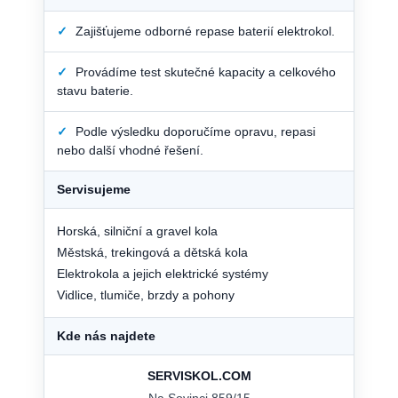
✓
Zajišťujeme odborné repase baterií elektrokol.
✓
Provádíme test skutečné kapacity a celkového
stavu baterie.
✓
Podle výsledku doporučíme opravu, repasi
nebo další vhodné řešení.
Servisujeme
Horská, silniční a gravel kola
Městská, trekingová a dětská kola
Elektrokola a jejich elektrické systémy
Vidlice, tlumiče, brzdy a pohony
Kde nás najdete
SERVISKOL.COM
Na Sovinci 859/15