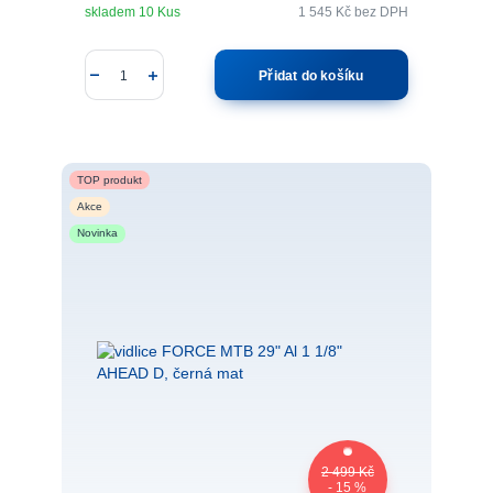
skladem 10 Kus
1 545 Kč
bez DPH
Přidat do košíku
TOP produkt
Akce
Novinka
2 499 Kč
- 15 %