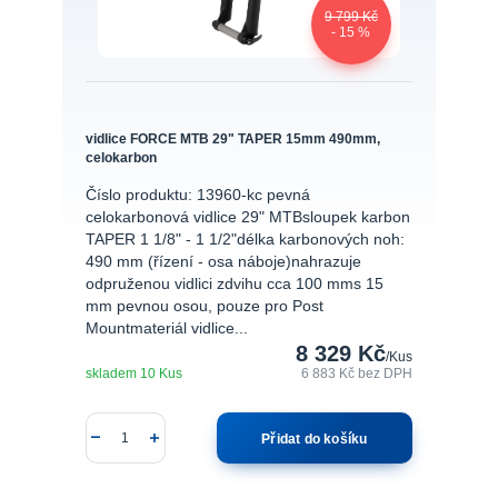
9 799 Kč
- 15 %
vidlice FORCE MTB 29" TAPER 15mm 490mm,
celokarbon
Číslo produktu: 13960-kc pevná
celokarbonová vidlice 29" MTBsloupek karbon
TAPER 1 1/8" - 1 1/2"délka karbonových noh:
490 mm (řízení - osa náboje)nahrazuje
odpruženou vidlici zdvihu cca 100 mms 15
mm pevnou osou, pouze pro Post
Mountmateriál vidlice...
8 329 Kč
/
Kus
skladem 10 Kus
6 883 Kč
bez DPH
Přidat do košíku