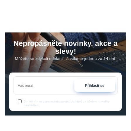
Nepropásněte novinky, akce a
slevy!
Můžete se kdykoli odhlásit. Zasíláme jednou za 14 dní.
Přihlásit se
Souhlasím se
zpracováním osobních údajů
za účelem rozesílky
newsletteru.