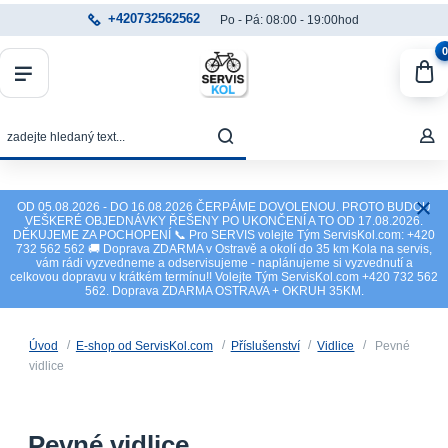
+420732562562
Po - Pá: 08:00 - 19:00hod
0
OD 05.08.2026 - DO 16.08.2026 ČERPÁME DOVOLENOU. PROTO BUDOU
VEŠKERÉ OBJEDNÁVKY ŘEŠENY PO UKONČENÍ A TO OD 17.08.2026.
DĚKUJEME ZA POCHOPENÍ 📞 Pro SERVIS volejte Tým ServisKol.com: +420
732 562 562 🚚 Doprava ZDARMA v Ostravě a okolí do 35 km Kola na servis,
vám rádi vyzvedneme a odservisujeme - naplánujeme si vyzvednutí a
celkovou dopravu v krátkém termínu!! Volejte Tým ServisKol.com +420 732 562
562. Doprava ZDARMA OSTRAVA + OKRUH 35KM.
Úvod
E-shop od ServisKol.com
Příslušenství
Vidlice
Pevné
vidlice
Pevné vidlice