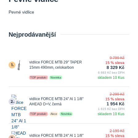
Pevné vidlice
Nejprodávanější
9 799 Kč
vidlice FORCE MTB 29" TAPER
15 % sleva
1.
8 329 Kč
15mm 490mm, celokarbon
6 883 Kč bez DPH
skladem 10 Kus
TOP produkt
Novinka
2 299 Kč
vidlice FORCE MTB 24" Al 1 1/8"
15 % sleva
2.
1 954 Kč
AHEAD D+V, černá
1 615 Kč bez DPH
skladem 10 Kus
TOP produkt
Akce
Novinka
2 199 Kč
vidlice FORCE MTB 24" Al 1 1/8"
15 % sleva