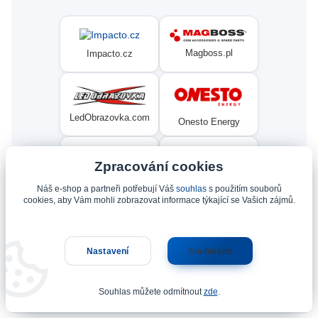
Magboss.pl
Impacto.cz
LedObrazovka.com
Onesto Energy
Zpracování cookies
3xTOP.cz
Náš e-shop a partneři potřebují Váš
souhlas
s použitím souborů
ServisKol.com
cookies, aby Vám mohli zobrazovat informace týkající se Vašich zájmů.
Condat
Ninex.cz
Nastavení
Souhlasím
Souhlas můžete odmítnout
zde
.