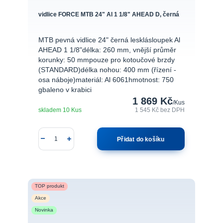
vidlice FORCE MTB 24" Al 1 1/8" AHEAD D, černá
MTB pevná vidlice 24" černá lesklásloupek Al
AHEAD 1 1/8"délka: 260 mm, vnější průměr
korunky: 50 mmpouze pro kotoučové brzdy
(STANDARD)délka nohou: 400 mm (řízení -
osa náboje)materiál: Al 6061hmotnost: 750
gbaleno v krabici
1 869 Kč
/
Kus
skladem 10 Kus
1 545 Kč
bez DPH
Přidat do košíku
TOP produkt
Akce
Novinka