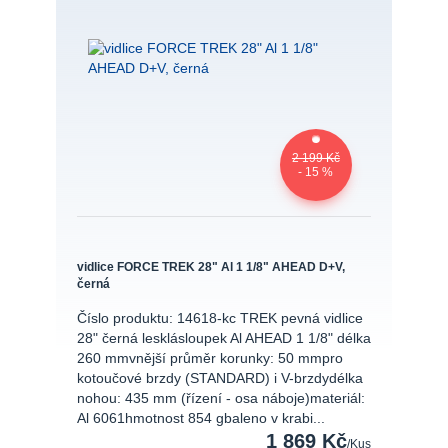
2 199 Kč
- 15 %
vidlice FORCE TREK 28" Al 1 1/8" AHEAD D+V,
černá
Číslo produktu: 14618-kc TREK pevná vidlice
28" černá lesklásloupek Al AHEAD 1 1/8" délka
260 mmvnější průměr korunky: 50 mmpro
kotoučové brzdy (STANDARD) i V-brzdydélka
nohou: 435 mm (řízení - osa náboje)materiál:
Al 6061hmotnost 854 gbaleno v krabi...
1 869 Kč
/
Kus