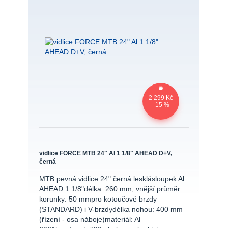
2 299 Kč
- 15 %
vidlice FORCE MTB 24" Al 1 1/8" AHEAD D+V,
černá
MTB pevná vidlice 24" černá lesklásloupek Al
AHEAD 1 1/8"délka: 260 mm, vnější průměr
korunky: 50 mmpro kotoučové brzdy
(STANDARD) i V-brzdydélka nohou: 400 mm
(řízení - osa náboje)materiál: Al