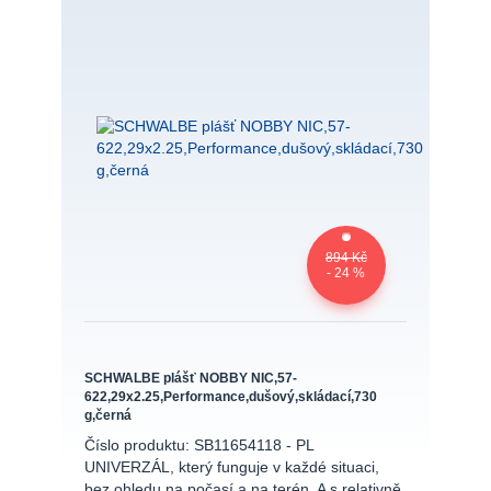
894 Kč
- 24 %
SCHWALBE plášť NOBBY NIC,57-
622,29x2.25,Performance,dušový,skládací,730
g,černá
Číslo produktu: SB11654118 - PL
UNIVERZÁL, který funguje v každé situaci,
bez ohledu na počasí a na terén. A s relativně