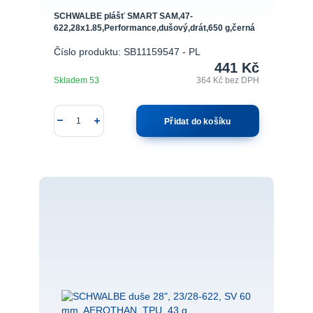
SCHWALBE plášť SMART SAM,47-
622,28x1.85,Performance,dušový,drát,650 g,černá
Číslo produktu: SB11159547 - PL
441 Kč
Skladem 53
364 Kč
bez DPH
Přidat do košíku