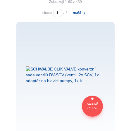
Zobrazuji 1-60 z 439
strana
z 8
další
543 Kč
- 51 %