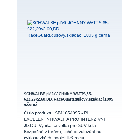
SCHWALBE plášť JOHNNY WATTS,65-
622,29x2.60,DD, RaceGuard,dušový,skládací,1095
g,černá
Číslo produktu: SB11654095 - PL
EXCELENTNÍ KVALITA PRO INTENZIVNÍ
JÍZDU. Vynikající volba pro SUV kola.
Bezpečné v terénu, tiché odvalování na
cyklostezkách, spolehliv&eacut...