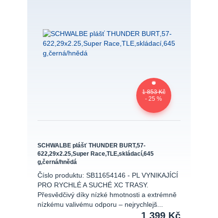
1 853 Kč
- 25 %
SCHWALBE plášť THUNDER BURT,57-
622,29x2.25,Super Race,TLE,skládací,645
g,černá/hnědá
Číslo produktu: SB11654146 - PL VYNIKAJÍCÍ
PRO RYCHLÉ A SUCHÉ XC TRASY.
Přesvědčivý díky nízké hmotnosti a extrémně
nízkému valivému odporu – nejrychlejš...
1 399 Kč