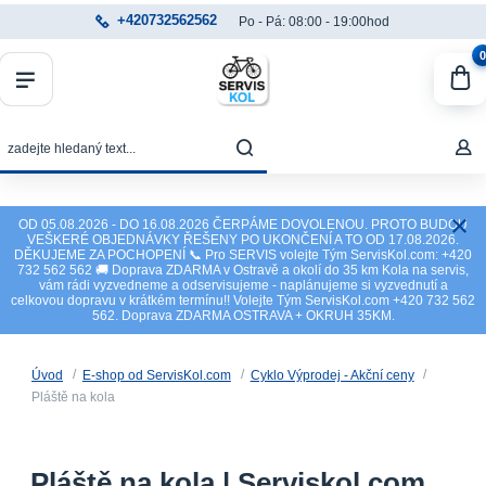
+420732562562
Po - Pá: 08:00 - 19:00hod
0
OD 05.08.2026 - DO 16.08.2026 ČERPÁME DOVOLENOU. PROTO BUDOU
VEŠKERÉ OBJEDNÁVKY ŘEŠENY PO UKONČENÍ A TO OD 17.08.2026.
DĚKUJEME ZA POCHOPENÍ 📞 Pro SERVIS volejte Tým ServisKol.com: +420
732 562 562 🚚 Doprava ZDARMA v Ostravě a okolí do 35 km Kola na servis,
vám rádi vyzvedneme a odservisujeme - naplánujeme si vyzvednutí a
celkovou dopravu v krátkém termínu!! Volejte Tým ServisKol.com +420 732 562
562. Doprava ZDARMA OSTRAVA + OKRUH 35KM.
Úvod
E-shop od ServisKol.com
Cyklo Výprodej - Akční ceny
Pláště na kola
Pláště na kola | Serviskol.com