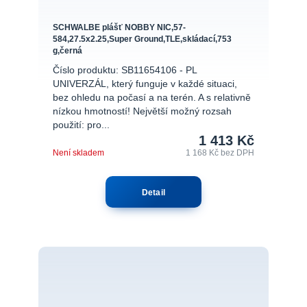
SCHWALBE plášť NOBBY NIC,57-
584,27.5x2.25,Super Ground,TLE,skládací,753
g,černá
Číslo produktu: SB11654106 - PL
UNIVERZÁL, který funguje v každé situaci,
bez ohledu na počasí a na terén. A s relativně
nízkou hmotností! Největší možný rozsah
použití: pro...
1 413 Kč
Není skladem
1 168 Kč
bez DPH
Detail