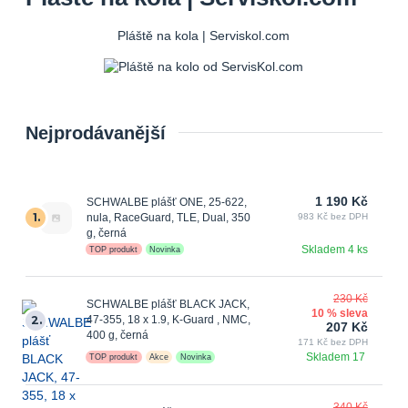
Pláště na kola | Serviskol.com
Nejprodávanější
1 190 Kč
SCHWALBE plášť ONE, 25-622,
1.
nula, RaceGuard, TLE, Dual, 350
983 Kč bez DPH
g, černá
Skladem 4 ks
TOP produkt
Novinka
230 Kč
SCHWALBE plášť BLACK JACK,
10 % sleva
2.
47-355, 18 x 1.9, K-Guard , NMC,
207 Kč
400 g, černá
171 Kč bez DPH
Skladem 17
TOP produkt
Akce
Novinka
340 Kč