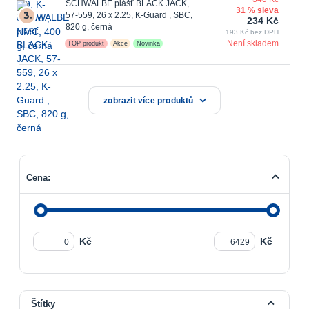
SCHWALBE plášť BLACK JACK,
31 % sleva
3.
57-559, 26 x 2.25, K-Guard , SBC,
234 Kč
820 g, černá
193 Kč bez DPH
Není skladem
TOP produkt
Akce
Novinka
zobrazit více produktů
Cena:
Kč
Kč
Štítky