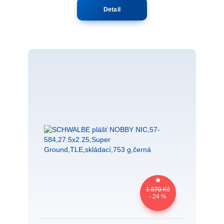
Detail
1 870 Kč
- 24 %