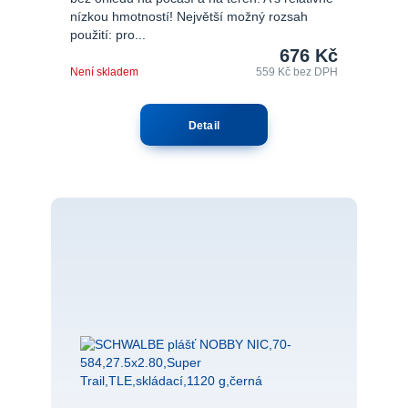
nízkou hmotností! Největší možný rozsah
použití: pro...
676 Kč
Není skladem
559 Kč
bez DPH
Detail