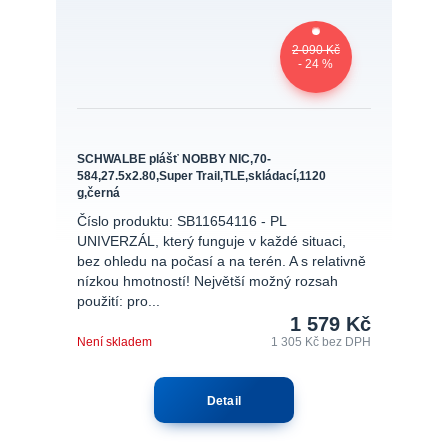
2 090 Kč
- 24 %
SCHWALBE plášť NOBBY NIC,70-
584,27.5x2.80,Super Trail,TLE,skládací,1120
g,černá
Číslo produktu: SB11654116 - PL
UNIVERZÁL, který funguje v každé situaci,
bez ohledu na počasí a na terén. A s relativně
nízkou hmotností! Největší možný rozsah
použití: pro...
1 579 Kč
Není skladem
1 305 Kč
bez DPH
Detail