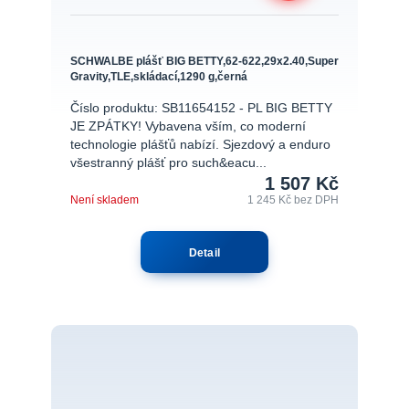
SCHWALBE plášť BIG BETTY,62-622,29x2.40,Super
Gravity,TLE,skládací,1290 g,černá
Číslo produktu: SB11654152 - PL BIG BETTY
JE ZPÁTKY! Vybavena vším, co moderní
technologie plášťů nabízí. Sjezdový a enduro
všestranný plášť pro such&eacu...
1 507 Kč
Není skladem
1 245 Kč
bez DPH
Detail