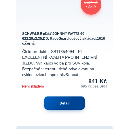
1 114 Kč
- 25 %
SCHWALBE plášť JOHNNY WATTS,60-
622,29x2.35,DD, RaceGuard,dušový,skládací,1010
g,černá
Číslo produktu: SB11654094 - PL
EXCELENTNÍ KVALITA PRO INTENZIVNÍ
JÍZDU. Vynikající volba pro SUV kola.
Bezpečné v terénu, tiché odvalování na
cyklostezkách, spolehliv&eacut...
841 Kč
Není skladem
695 Kč
bez DPH
Detail