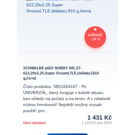
1 894 Kč
- 24 %
SCHWALBE plášť NOBBY NIC,57-
622,29x2.25,Super Ground,TLE,skládací,810
g,černá
Číslo produktu: SB11654107 - PL
UNIVERZÁL, který funguje v každé situaci,
bez ohledu na počasí a na terén. A s relativně
nízkou hmotností! Největší možný rozsah
použití: pro...
1 431 Kč
Není skladem
1 183 Kč
bez DPH