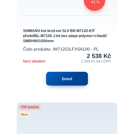
- 42 %
SHIMANO kot brzd-set SLX BR-M7120-KIT
přední/BL-M7100 J-kit bez adapt polymer+chladič
SMBH90/1000mm
Číslo produktu: IM7120JLFXSA100 - PL
2 538 Kč
Není skladem
2 098 Kč
bez DPH
Detail
TOP produkt
Akce