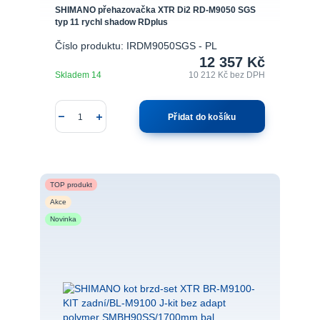
SHIMANO přehazovačka XTR Di2 RD-M9050 SGS
typ 11 rychl shadow RDplus
Číslo produktu: IRDM9050SGS - PL
12 357 Kč
Skladem 14
10 212 Kč
bez DPH
Přidat do košíku
TOP produkt
Akce
Novinka