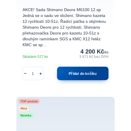
AKCE! Sada Shimano Deore M6100 12.sp
Jedná se o sadu ve složení, Shimano kazeta
12.rychlostí 10-51z, Řadící páčka s objímkou
Shimano Deore pro 12 rychlostí, Shimano
přehazovačka Deore pro kazetu 10-51z s
dlouhým ramínkem SGS a KMC X12 řetěz
KMC se sp...
4 200 Kč
/
ks
Skladem 527 ks
3 471 Kč
bez DPH
Přidat do košíku
TOP produkt
Akce
Novinka