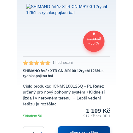
1 730 Kč
- 36 %
1 hodnocení
SHIMANO řetěz XTR CN-M9100 12rychl 126čl. s
rychlospojkou bal
Číslo produktu: ICNM9100126Q - PL Řetěz
určený pro nový pohonný systém • Klidnější
jízda i v nerovném terénu » Lepší vedení
řetězu je rozš&iac
1 109 Kč
Skladem 50
917 Kč
bez DPH