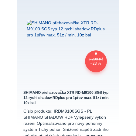
6 208 Kč
- 23 %
SHIMANO přehazovačka XTR RD-M9100 SGS typ
12 rychl shadow RDplus pro 1přev max. 51z / min.
10z bal
Číslo produktu: IRDM9100SGS - PL
SHIMANO SHADOW RD+ Vylepšený výkon
řazení Optimalizováno pro nový pohonný
systém Tichý pohon Snížené napětí zadního
měniče při nízkých převodech – prevence