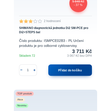
5 848 Kč
- 37 %
2 hodnocení
SHIMANO diagnostická jednotka Di2 SM-PCE pro
Di2+STEPS bal
Číslo produktu: ISMPCE02B3 - PL Určení
produktu je pro odborné cykloservisy.
3 711 Kč
Skladem 72
3 067 Kč
bez DPH
Přidat do košíku
TOP produkt
Akce
Novinka