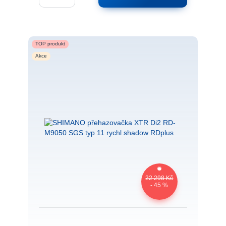
TOP produkt
Akce
22 298 Kč
- 45 %