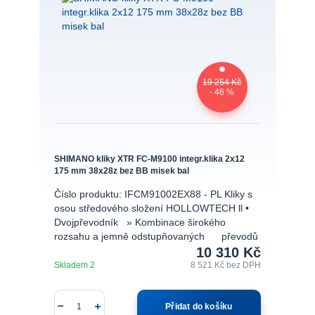
19 254 Kč
- 46 %
SHIMANO kliky XTR FC-M9100 integr.klika 2x12
175 mm 38x28z bez BB misek bal
Číslo produktu: IFCM91002EX88 - PL Kliky s
osou středového složení HOLLOWTECH ll •
Dvojpřevodník » Kombinace širokého
rozsahu a jemně odstupňovaných převodů
10 310 Kč
Skladem 2
8 521 Kč
bez DPH
Přidat do košíku