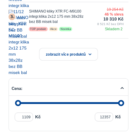
19 254 Kč
SHIMANO kliky XTR FC-M9100
46 % sleva
3.
integr.klika 2x12 175 mm 38x28z
10 310 Kč
bez BB misek bal
8 521 Kč bez DPH
Skladem 2
TOP produkt
Akce
Novinka
zobrazit více produktů
Cena:
Kč
Kč