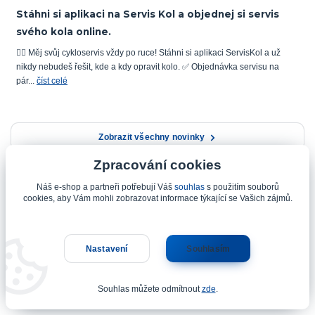
Stáhni si aplikaci na Servis Kol a objednej si servis
svého kola online.
🚴‍♂️ Měj svůj cykloservis vždy po ruce! Stáhni si aplikaci ServisKol a už
nikdy nebudeš řešit, kde a kdy opravit kolo. ✅ Objednávka servisu na
pár...
číst celé
Zobrazit všechny novinky
Zpracování cookies
Náš e-shop a partneři potřebují Váš
souhlas
s použitím souborů
cookies, aby Vám mohli zobrazovat informace týkající se Vašich zájmů.
Sledujte nás na Facebooku
Nastavení
Souhlasím
Souhlas můžete odmítnout
zde
.