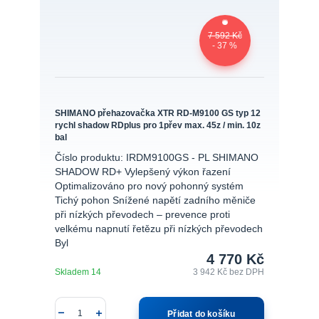
7 592 Kč
- 37 %
SHIMANO přehazovačka XTR RD-M9100 GS typ 12
rychl shadow RDplus pro 1přev max. 45z / min. 10z
bal
Číslo produktu: IRDM9100GS - PL SHIMANO
SHADOW RD+ Vylepšený výkon řazení
Optimalizováno pro nový pohonný systém
Tichý pohon Snížené napětí zadního měniče
při nízkých převodech – prevence proti
velkému napnutí řetězu při nízkých převodech
Byl
4 770 Kč
Skladem 14
3 942 Kč
bez DPH
Přidat do košíku