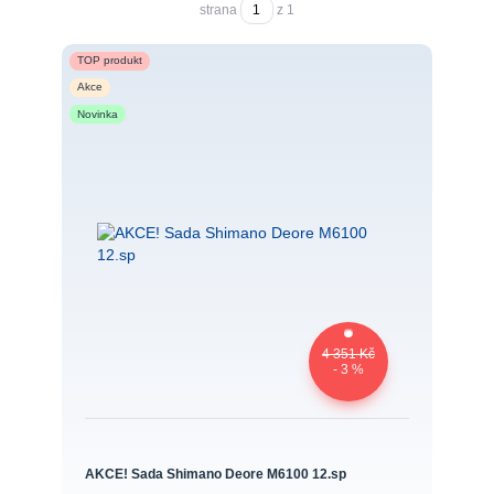
strana
z 1
TOP produkt
Akce
Novinka
4 351 Kč
- 3 %
AKCE! Sada Shimano Deore M6100 12.sp