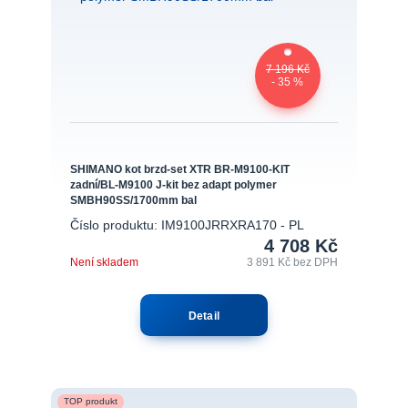
7 196 Kč
- 35 %
SHIMANO kot brzd-set XTR BR-M9100-KIT
zadní/BL-M9100 J-kit bez adapt polymer
SMBH90SS/1700mm bal
Číslo produktu: IM9100JRRXRA170 - PL
4 708 Kč
Není skladem
3 891 Kč
bez DPH
Detail
TOP produkt