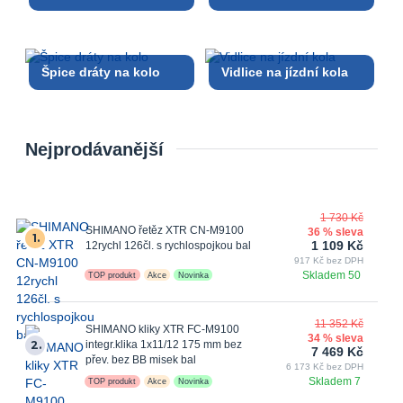
Špice dráty na kolo
Vidlice na jízdní kola
Nejprodávanější
1 730 Kč
SHIMANO řetěz XTR CN-M9100
36 % sleva
1.
1 109 Kč
12rychl 126čl. s rychlospojkou bal
917 Kč bez DPH
Skladem 50
TOP produkt
Akce
Novinka
11 352 Kč
SHIMANO kliky XTR FC-M9100
34 % sleva
2.
integr.klika 1x11/12 175 mm bez
7 469 Kč
přev. bez BB misek bal
6 173 Kč bez DPH
Skladem 7
TOP produkt
Akce
Novinka