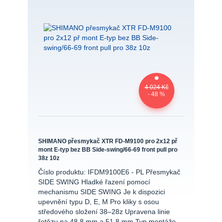
4 024 Kč
- 48 %
SHIMANO přesmykač XTR FD-M9100 pro 2x12 př
mont E-typ bez BB Side-swing/66-69 front pull pro
38z 10z
Číslo produktu: IFDM9100E6 - PL Přesmykač
SIDE SWING Hladké řazení pomocí
mechanismu SIDE SWING Je k dispozici
upevnění typu D, E, M Pro kliky s osou
středového složení 38–28z Upravena linie
řetězu na 48,8 mm a 51,8 mm Typ montáže