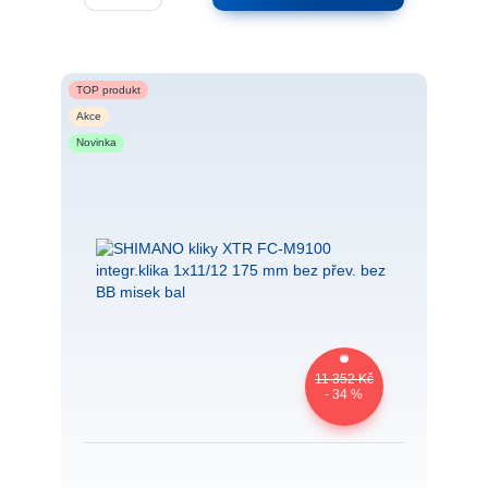
TOP produkt
Akce
Novinka
11 352 Kč
- 34 %