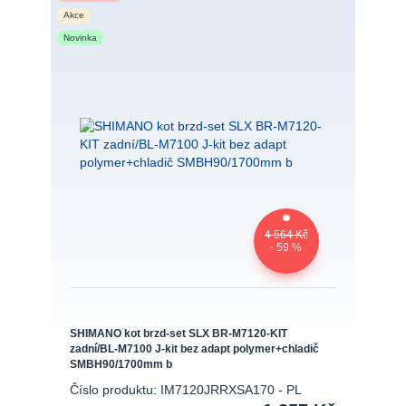
Akce
Novinka
4 564 Kč
- 59 %
SHIMANO kot brzd-set SLX BR-M7120-KIT
zadní/BL-M7100 J-kit bez adapt polymer+chladič
SMBH90/1700mm b
Číslo produktu: IM7120JRRXSA170 - PL