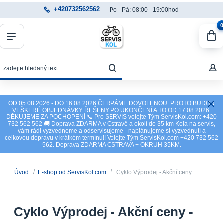
+420732562562
Po - Pá: 08:00 - 19:00hod
0
OD 05.08.2026 - DO 16.08.2026 ČERPÁME DOVOLENOU. PROTO BUDOU
VEŠKERÉ OBJEDNÁVKY ŘEŠENY PO UKONČENÍ A TO OD 17.08.2026.
DĚKUJEME ZA POCHOPENÍ 📞 Pro SERVIS volejte Tým ServisKol.com: +420
732 562 562 🚚 Doprava ZDARMA v Ostravě a okolí do 35 km Kola na servis,
vám rádi vyzvedneme a odservisujeme - naplánujeme si vyzvednutí a
celkovou dopravu v krátkém termínu!! Volejte Tým ServisKol.com +420 732 562
562. Doprava ZDARMA OSTRAVA + OKRUH 35KM.
Úvod
E-shop od ServisKol.com
Cyklo Výprodej - Akční ceny
Cyklo Výprodej - Akční ceny -