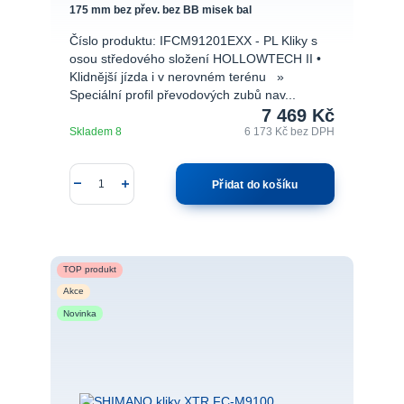
175 mm bez přev. bez BB misek bal
Číslo produktu: IFCM91201EXX - PL Kliky s
osou středového složení HOLLOWTECH II •
Klidnější jízda i v nerovném terénu »
Speciální profil převodových zubů nav...
7 469 Kč
Skladem 8
6 173 Kč
bez DPH
Přidat do košíku
TOP produkt
Akce
Novinka