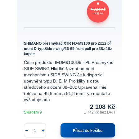
4 024 Kč
- 48 %
SHIMANO přesmykač XTR FD-M9100 pro 2x12 př
mont D-typ Side-swing/66-69 front pull pro 38z 10z
kapac
Číslo produktu: IFDM9100D6 - PL Přesmykač
SIDE SWING Hladké řazení pomocí
mechanismu SIDE SWING Je k dispozici
upevnění typu D, E, M Pro kliky s osou
středového složení 38–28z Upravena linie
řetězu na 48,8 mm a 51,8 mm Typ montáže
vyžaduje ada
2 108 Kč
Skladem 9
1 742 Kč
bez DPH
Přidat do košíku