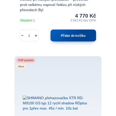
proti velkému napnutí řetězu při nízkých
převodech Byl
4 770 Kč
Skladem 1
3 942 Kč
bez DPH
Přidat do košíku
TOP produkt
Akce