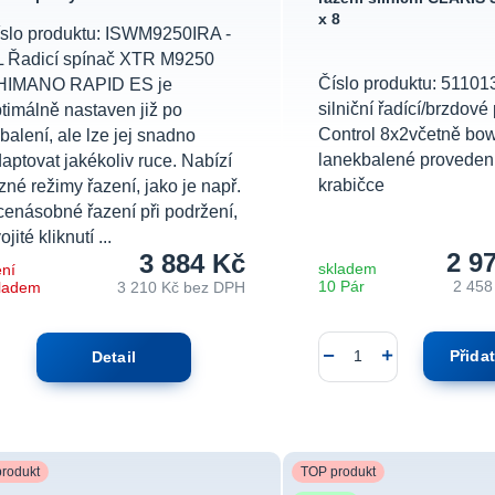
x 8
slo produktu: ISWM9250IRA -
L Řadicí spínač XTR M9250
Číslo produktu: 51101
HIMANO RAPID ES je
silniční řadící/brzdové
timálně nastaven již po
Control 8x2včetně bo
balení, ale lze jej snadno
lanekbalené provedení
aptovat jakékoliv ruce. Nabízí
krabičce
zné režimy řazení, jako je např.
cenásobné řazení při podržení,
ojité kliknutí ...
2 9
3 884 Kč
skladem
ní
10 Pár
2 458
ladem
3 210 Kč
bez DPH
Přida
Detail
rodukt
TOP produkt