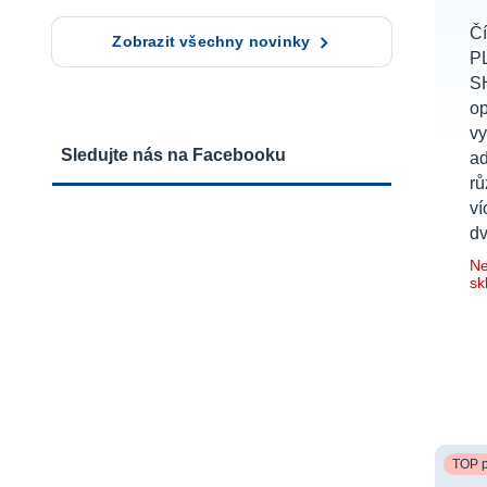
Čí
Zobrazit všechny novinky
P
S
op
vy
Sledujte nás na Facebooku
ad
rů
ví
dv
Ne
sk
TOP p