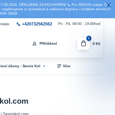
8.2026. DĚKUJEME ZA POCHOPENÍ 📞 Pro SERVIS volejte Tým
 naplánujeme si vyzvednutí a celkovou dopravu v krátkém termínu!!
KRUH 35KM.
+420732562562
Po - Pá: 08:00 - 19:00hod
olejte.
0
Přihlášení
0 Kč
visní úkony - Servis Kol
Více
skol.com