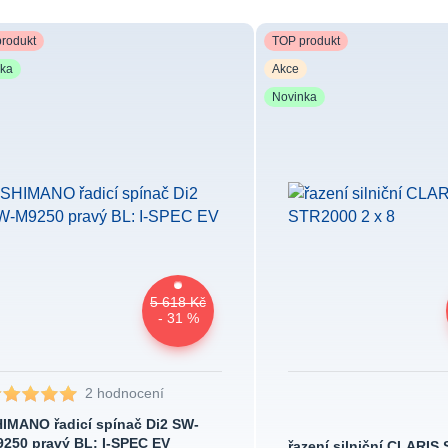
rodukt
TOP produkt
nka
Akce
Novinka
5 618 Kč
- 31 %
2 hodnocení
IMANO řadicí spínač Di2 SW-
250 pravý BL: I-SPEC EV
řazení silniční CLARIS