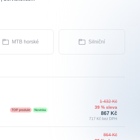
MTB horské
Silniční
1 432 Kč
39 % sleva
TOP produkt
Novinka
867 Kč
717 Kč bez DPH
864 Kč