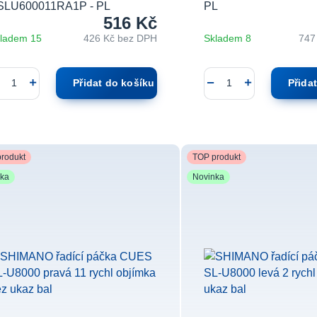
SLU600011RA1P - PL
PL
516 Kč
ladem 15
426 Kč
bez DPH
Skladem 8
747
Přidat do košíku
Přida
rodukt
TOP produkt
nka
Novinka