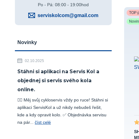
Po - Pá: 08:00 - 19:00hod
TOP p
serviskolcom@gmail.com
Novi
Novinky
02.10.2025
Stáhni si aplikaci na Servis Kol a
objednej si servis svého kola
online.
🚴‍♂️ Měj svůj cykloservis vždy po ruce! Stáhni si
aplikaci ServisKol a už nikdy nebudeš řešit,
kde a kdy opravit kolo. ✅ Objednávka servisu
na pár...
číst celé
SH
M9