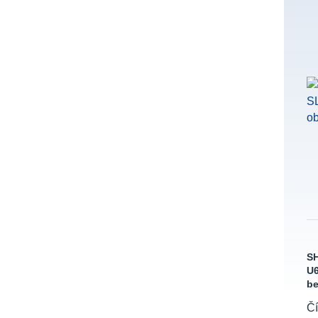
SH
U6
be
Čí