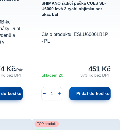
SHIMANO řadící páčka CUES SL-
U6000 levá 2 rychl objímka bez
ukaz bal
3B-kc
 páky Dual
Číslo produktu: ESLU6000LB1P
wdenů a
- PL
 v
74 Kč
451 Kč
/
Pár
 Kč
bez DPH
Skladem 20
373 Kč
bez DPH
t do košíku
Přidat do košíku
TOP produkt