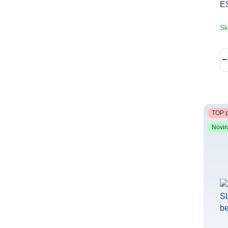
E
Sk
TOP p
Novi