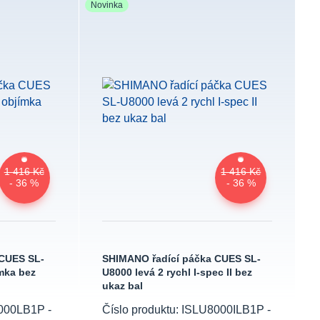
Novinka
1 416 Kč
1 416 Kč
- 36 %
- 36 %
 CUES SL-
SHIMANO řadící páčka CUES SL-
ímka bez
U8000 levá 2 rychl I-spec II bez
ukaz bal
8000LB1P -
Číslo produktu: ISLU8000ILB1P -