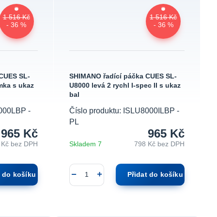
1 516 Kč
1 516 Kč
- 36 %
- 36 %
 CUES SL-
SHIMANO řadící páčka CUES SL-
mka s ukaz
U8000 levá 2 rychl I-spec II s ukaz
bal
8000LBP -
Číslo produktu: ISLU8000ILBP -
PL
965 Kč
965 Kč
 Kč
bez DPH
Skladem 7
798 Kč
bez DPH
t do košíku
Přidat do košíku