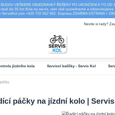
 BUDOU VEŠKERÉ OBJEDNÁVKY ŘEŠENY PO UKONČENÍ A TO OD 17.0
olí do 35 km Kola na servis, vám rádi vyzvedneme a odservisujeme -
ým ServisKol.com +420 732 562 562. Doprava ZDARMA OSTRAVA + O
Nevíte si rady? Zav
ntrola jízdního kola
Servisní balíčky - Servis Kol
Ser
 páčky
ící páčky na jízdní kolo | Servi