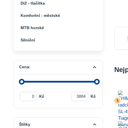
Di2 - tlačítka
Komfortní - městské
MTB horské
Silniční
Cena:
Nej
Kč
Kč
1.
Štítky