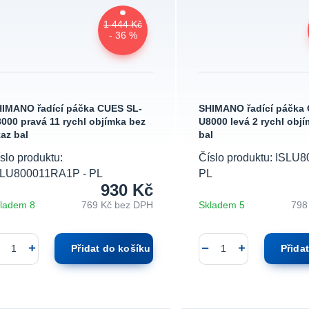
1 444 Kč
- 36 %
IMANO řadící páčka CUES SL-
SHIMANO řadící páčka
000 pravá 11 rychl objímka bez
U8000 levá 2 rychl objí
az bal
bal
slo produktu:
Číslo produktu: ISLU
SLU800011RA1P - PL
PL
930 Kč
ladem 8
769 Kč
bez DPH
Skladem 5
798
Přidat do košíku
Přida