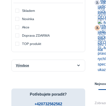
2.
Skladem
Novinka
Akce
3.
Doprava ZDARMA
TOP produkt
Výrobce
Nejnov
Potřebujete poradit?
Zobrazu
+420732562562