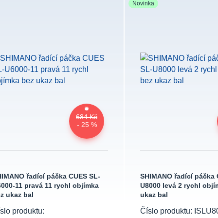
Novinka
684 Kč
- 25 %
IMANO řadící páčka CUES SL-
SHIMANO řadící páčka
000-11 pravá 11 rychl objímka
U8000 levá 2 rychl obj
z ukaz bal
ukaz bal
slo produktu:
Číslo produktu: ISLU