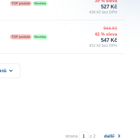
39 % sleva
TOP produkt
Novinka
527 Kč
436 Kč bez DPH
944 Kč
42 % sleva
TOP produkt
Novinka
547 Kč
452 Kč bez DPH
ktů
strana
z 2
další