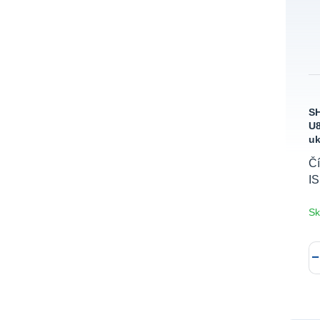
SH
U8
uk
Čí
I
Sk