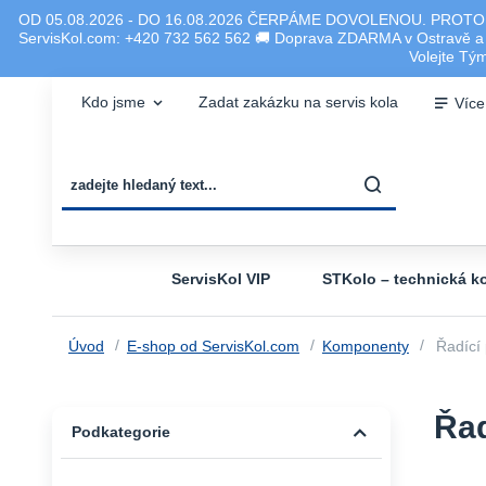
OD 05.08.2026 - DO 16.08.2026 ČERPÁME DOVOLENOU. PROTO
ServisKol.com: +420 732 562 562 🚚 Doprava ZDARMA v Ostravě a ok
Volejte T
Kdo jsme
Zadat zakázku na servis kola
Více
ServisKol VIP
STKolo – technická ko
Úvod
E-shop od ServisKol.com
Komponenty
Řadící
Řad
Podkategorie