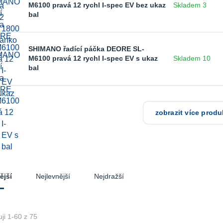
M6100 pravá 12 rychl I-spec EV bez ukaz
Skladem 3
bal
SHIMANO řadící páčka DEORE SL-
M6100 pravá 12 rychl I-spec EV s ukaz
Skladem 10
bal
zobrazit více produ
Nejlevnější
Nejdražší
ější
ji 1-60 z 75