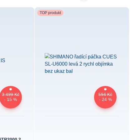
TOP produkt
3 499 Kč
594 Kč
- 15 %
- 24 %
 STR2000 2