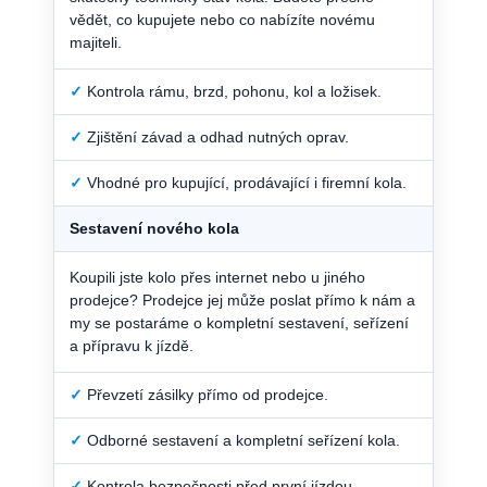
vědět, co kupujete nebo co nabízíte novému
majiteli.
✓
Kontrola rámu, brzd, pohonu, kol a ložisek.
✓
Zjištění závad a odhad nutných oprav.
✓
Vhodné pro kupující, prodávající i firemní kola.
Sestavení nového kola
Koupili jste kolo přes internet nebo u jiného
prodejce? Prodejce jej může poslat přímo k nám a
my se postaráme o kompletní sestavení, seřízení
a přípravu k jízdě.
✓
Převzetí zásilky přímo od prodejce.
✓
Odborné sestavení a kompletní seřízení kola.
✓
Kontrola bezpečnosti před první jízdou.