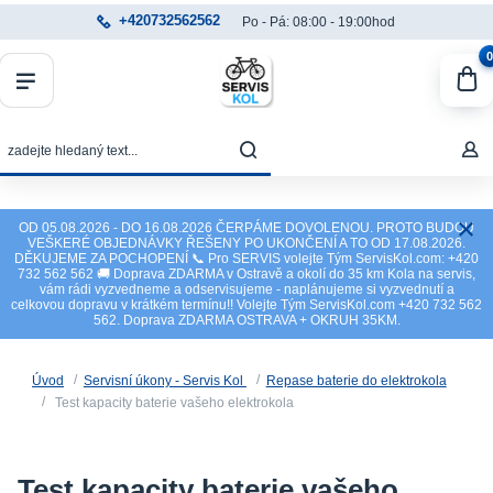
+420732562562
Po - Pá: 08:00 - 19:00hod
0
OD 05.08.2026 - DO 16.08.2026 ČERPÁME DOVOLENOU. PROTO BUDOU
VEŠKERÉ OBJEDNÁVKY ŘEŠENY PO UKONČENÍ A TO OD 17.08.2026.
DĚKUJEME ZA POCHOPENÍ 📞 Pro SERVIS volejte Tým ServisKol.com: +420
732 562 562 🚚 Doprava ZDARMA v Ostravě a okolí do 35 km Kola na servis,
vám rádi vyzvedneme a odservisujeme - naplánujeme si vyzvednutí a
celkovou dopravu v krátkém termínu!! Volejte Tým ServisKol.com +420 732 562
562. Doprava ZDARMA OSTRAVA + OKRUH 35KM.
Úvod
Servisní úkony - Servis Kol
Repase baterie do elektrokola
Test kapacity baterie vašeho elektrokola
Test kapacity baterie vašeho