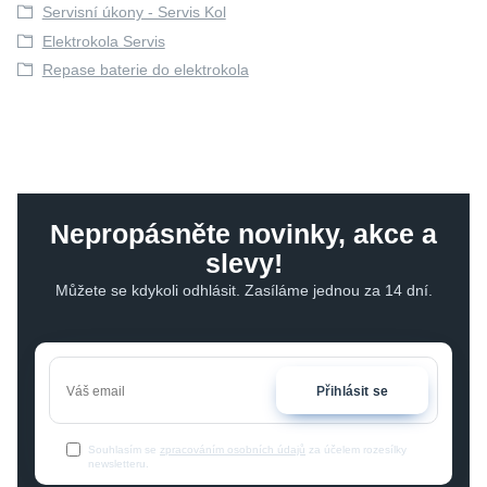
Servisní úkony - Servis Kol
Elektrokola Servis
Repase baterie do elektrokola
Nepropásněte novinky, akce a
slevy!
Můžete se kdykoli odhlásit. Zasíláme jednou za 14 dní.
Přihlásit se
Souhlasím se
zpracováním osobních údajů
za účelem rozesílky
newsletteru.