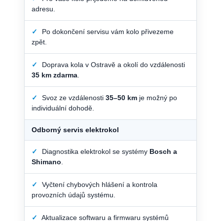
adresu.
✓
Po dokončení servisu vám kolo přivezeme
zpět.
✓
Doprava kola v Ostravě a okolí do vzdálenosti
35 km zdarma
.
✓
Svoz ze vzdálenosti
35–50 km
je možný po
individuální dohodě.
Odborný servis elektrokol
✓
Diagnostika elektrokol se systémy
Bosch a
Shimano
.
✓
Vyčtení chybových hlášení a kontrola
provozních údajů systému.
✓
Aktualizace softwaru a firmwaru systémů