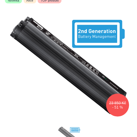
Novinka
Akce
TOP produkt
23 850 Kč
- 51 %