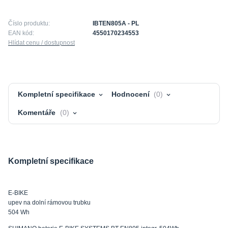
Číslo produktu:
IBTEN805A - PL
EAN kód:
4550170234553
Hlídat cenu / dostupnost
Kompletní specifikace
Hodnocení
0
Komentáře
0
Kompletní specifikace
E-BIKE
upev na dolní rámovou trubku
504 Wh