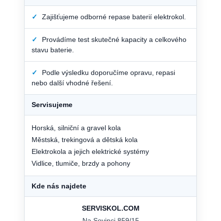
✓
Zajišťujeme odborné repase baterií elektrokol.
✓
Provádíme test skutečné kapacity a celkového
stavu baterie.
✓
Podle výsledku doporučíme opravu, repasi
nebo další vhodné řešení.
Servisujeme
Horská, silniční a gravel kola
Městská, trekingová a dětská kola
Elektrokola a jejich elektrické systémy
Vidlice, tlumiče, brzdy a pohony
Kde nás najdete
SERVISKOL.COM
Na Sovinci 859/15