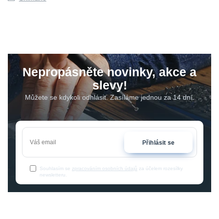
Nepropásněte novinky, akce a
slevy!
Můžete se kdykoli odhlásit. Zasíláme jednou za 14 dní.
Přihlásit se
Souhlasím se
zpracováním osobních údajů
za účelem rozesílky
newsletteru.