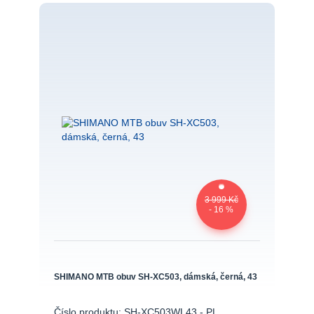
3 999 Kč
- 16 %
SHIMANO MTB obuv SH-XC503, dámská, černá, 43
Číslo produktu: SH-XC503WL43 - PL