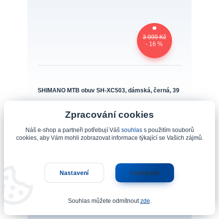
3 999 Kč
- 16 %
SHIMANO MTB obuv SH-XC503, dámská, černá, 39
Zpracování cookies
Číslo produktu: SH-XC503WL39 - PL
3 367 Kč
Náš e-shop a partneři potřebují Váš
souhlas
s použitím souborů
Skladem 5
2 783 Kč
bez DPH
cookies, aby Vám mohli zobrazovat informace týkající se Vašich zájmů.
Přidat do košíku
Nastavení
Souhlasím
Souhlas můžete odmítnout
zde
.