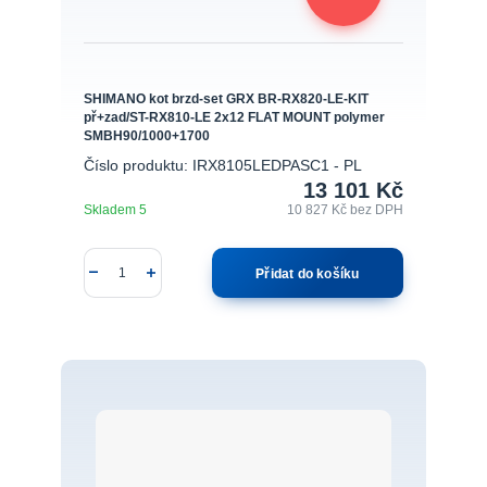
SHIMANO kot brzd-set GRX BR-RX820-LE-KIT
př+zad/ST-RX810-LE 2x12 FLAT MOUNT polymer
SMBH90/1000+1700
Číslo produktu: IRX8105LEDPASC1 - PL
13 101 Kč
Skladem 5
10 827 Kč
bez DPH
Přidat do košíku