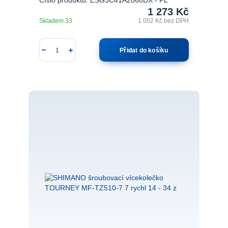
Číslo produktu: ESG3C41A2068DX - PL
1 273 Kč
Skladem 33
1 052 Kč
bez DPH
Přidat do košíku