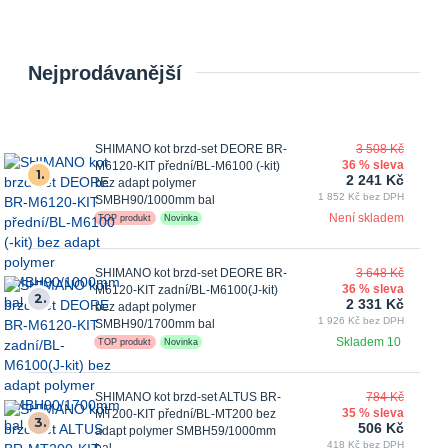
Nejprodávanější
SHIMANO kot brzd-set DEORE BR-
3 508 Kč
36 % sleva
M6120-KIT přední/BL-M6100 (-kit)
1.
2 241 Kč
bez adapt polymer
1 852 Kč bez DPH
SMBH90/1000mm bal
Není skladem
TOP produkt
Novinka
SHIMANO kot brzd-set DEORE BR-
3 648 Kč
36 % sleva
M6120-KIT zadní/BL-M6100(J-kit)
2.
2 331 Kč
bez adapt polymer
1 926 Kč bez DPH
SMBH90/1700mm bal
Skladem 10
TOP produkt
Novinka
SHIMANO kot brzd-set ALTUS BR-
784 Kč
35 % sleva
MT200-KIT přední/BL-MT200 bez
3.
506 Kč
adapt polymer SMBH59/1000mm
418 Kč bez DPH
bal