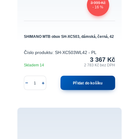
3 999 Kč
- 16 %
SHIMANO MTB obuv SH-XC503, dámská, černá, 42
Číslo produktu: SH-XC503WL42 - PL
3 367 Kč
Skladem 14
2 783 Kč
bez DPH
Přidat do košíku