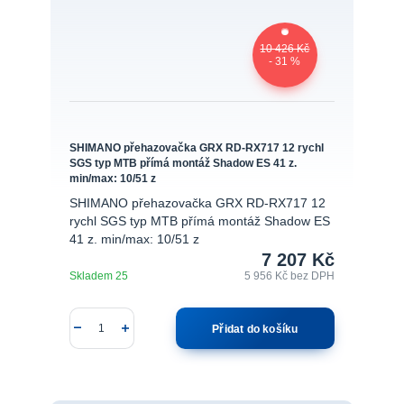
10 426 Kč
- 31 %
SHIMANO přehazovačka GRX RD-RX717 12 rychl
SGS typ MTB přímá montáž Shadow ES 41 z.
min/max: 10/51 z
SHIMANO přehazovačka GRX RD-RX717 12
rychl SGS typ MTB přímá montáž Shadow ES
41 z. min/max: 10/51 z
7 207 Kč
Skladem 25
5 956 Kč
bez DPH
Přidat do košíku