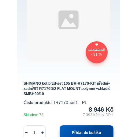
12 942 Kč
- 31 %
SHIMANO kot brzd-set 105 BR-R7170-KIT přední+
zadní/ST-R7170Di2 FLAT MOUNT polymer+chladič
SMBH90/10
Číslo produktu: IR7170-set1 - PL
8 946 Kč
Skladem 73
7 393 Kč
bez DPH
Přidat do košíku