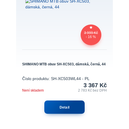
3 999 Kč
- 16 %
SHIMANO MTB obuv SH-XC503, dámská, černá, 44
Číslo produktu: SH-XC503WL44 - PL
3 367 Kč
Není skladem
2 783 Kč
bez DPH
Detail