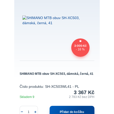
3 999 Kč
- 16 %
SHIMANO MTB obuv SH-XC503, dámská, černá, 41
Číslo produktu: SH-XC503WL41 - PL
3 367 Kč
Skladem 9
2 783 Kč
bez DPH
Přidat do košíku