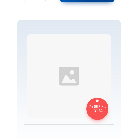
25 092 Kč
- 31 %