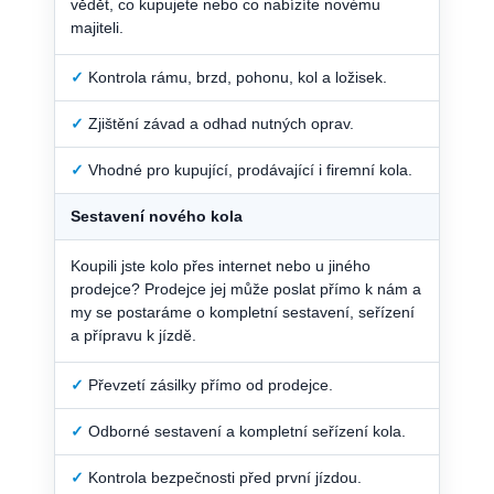
vědět, co kupujete nebo co nabízíte novému
majiteli.
✓
Kontrola rámu, brzd, pohonu, kol a ložisek.
✓
Zjištění závad a odhad nutných oprav.
✓
Vhodné pro kupující, prodávající i firemní kola.
Sestavení nového kola
Koupili jste kolo přes internet nebo u jiného
prodejce? Prodejce jej může poslat přímo k nám a
my se postaráme o kompletní sestavení, seřízení
a přípravu k jízdě.
✓
Převzetí zásilky přímo od prodejce.
✓
Odborné sestavení a kompletní seřízení kola.
✓
Kontrola bezpečnosti před první jízdou.