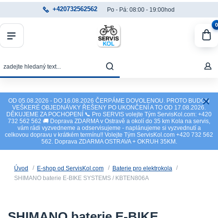
+420732562562
Po - Pá: 08:00 - 19:00hod
0
OD 05.08.2026 - DO 16.08.2026 ČERPÁME DOVOLENOU. PROTO BUDOU
VEŠKERÉ OBJEDNÁVKY ŘEŠENY PO UKONČENÍ A TO OD 17.08.2026.
DĚKUJEME ZA POCHOPENÍ 📞 Pro SERVIS volejte Tým ServisKol.com: +420
732 562 562 🚚 Doprava ZDARMA v Ostravě a okolí do 35 km Kola na servis,
vám rádi vyzvedneme a odservisujeme - naplánujeme si vyzvednutí a
celkovou dopravu v krátkém termínu!! Volejte Tým ServisKol.com +420 732 562
562. Doprava ZDARMA OSTRAVA + OKRUH 35KM.
Úvod
E-shop od ServisKol.com
Baterie pro elektrokola
SHIMANO baterie E-BIKE SYSTEMS / KBTEN806A
SHIMANO baterie E-BIKE