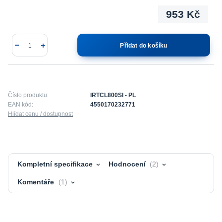
953 Kč
Přidat do košíku
Číslo produktu:
IRTCL800SI - PL
EAN kód:
4550170232771
Hlídat cenu / dostupnost
Kompletní specifikace
Hodnocení
2
Komentáře
1