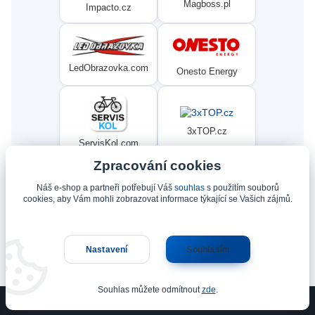
Magboss.pl
Impacto.cz
LedObrazovka.com
Onesto Energy
3xTOP.cz
ServisKol.com
Zpracování cookies
Náš e-shop a partneři potřebují Váš
souhlas
s použitím souborů
Condat
Ninex.cz
cookies, aby Vám mohli zobrazovat informace týkající se Vašich zájmů.
Nastavení
Souhlasím
Upravit sběr cookies.
Souhlas můžete odmítnout
zde
.