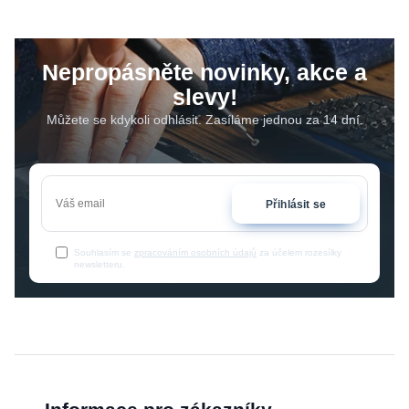
Nepropásněte novinky, akce a
slevy!
Můžete se kdykoli odhlásit. Zasíláme jednou za 14 dní.
Přihlásit se
Souhlasím se
zpracováním osobních údajů
za účelem rozesílky
newsletteru.