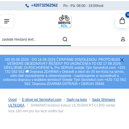
+420732562562
Po - Pá: 08:00 - 19:00hod
0
OD 05.08.2026 - DO 16.08.2026 ČERPÁME DOVOLENOU. PROTO BUDOU
VEŠKERÉ OBJEDNÁVKY ŘEŠENY PO UKONČENÍ A TO OD 17.08.2026.
DĚKUJEME ZA POCHOPENÍ 📞 Pro SERVIS volejte Tým ServisKol.com: +420
732 562 562 🚚 Doprava ZDARMA v Ostravě a okolí do 35 km Kola na servis,
vám rádi vyzvedneme a odservisujeme - naplánujeme si vyzvednutí a
celkovou dopravu v krátkém termínu!! Volejte Tým ServisKol.com +420 732 562
562. Doprava ZDARMA OSTRAVA + OKRUH 35KM.
Úvod
E-shop od ServisKol.com
Sady na kolo
Sada Shimano
ULTEGRA
SHIMANO brzdový kotouč ULTEGRA RT-CL800 center
lock 160 mm pro Ice tech vnitřní bal