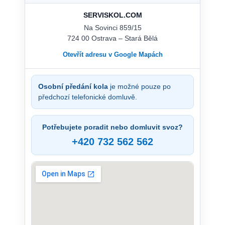
SERVISKOL.COM
Na Sovinci 859/15
724 00 Ostrava – Stará Bělá
Otevřít adresu v Google Mapách
Osobní předání kola
je možné pouze po
předchozí telefonické domluvě.
Potřebujete poradit nebo domluvit svoz?
+420 732 562 562