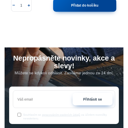
Přidat do košíku
Nepropásněte novinky, akce a
slevy!
Můžete se kdykoli odhlásit. Zasíláme jednou za 14 dní.
Přihlásit se
Souhlasím se
zpracováním osobních údajů
za účelem rozesílky
newsletteru.