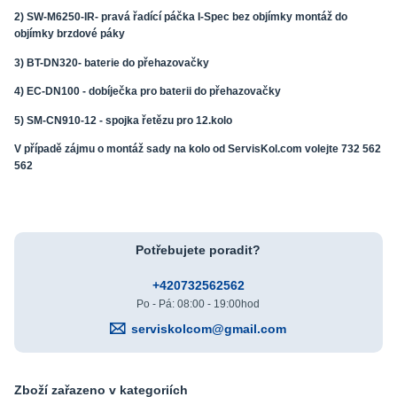
2) SW-M6250-IR- pravá řadící páčka I-Spec bez objímky montáž do
objímky brzdové páky
3) BT-DN320- baterie do přehazovačky
4) EC-DN100 - dobíječka pro baterii do přehazovačky
5) SM-CN910-12 - spojka řetězu pro 12.kolo
V případě zájmu o montáž sady na kolo od ServisKol.com volejte 732 562
562
Potřebujete poradit?
+420732562562
Po - Pá: 08:00 - 19:00hod
serviskolcom@gmail.com
Zboží zařazeno v kategoriích