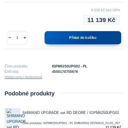
9 206 Kč
bez DPH
11 139 Kč
Přidat do košíku
Číslo produktu:
IGPM6250UPG02 - PL
EAN kód:
4550170755676
Hlídat cenu / dostupnost
Podobné produkty
SHIMANO UPGRADE set RD DEORE / IGPM6250UPG01
Číslo produktu: IGPM6250UPG01 - PL EMBARGO 20250619_01:00_JST
11 139 Kč