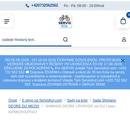
+420732562562
Po - Pá: 08:00 - 19:00hod
0
OD 05.08.2026 - DO 16.08.2026 ČERPÁME DOVOLENOU. PROTO BUDOU
VEŠKERÉ OBJEDNÁVKY ŘEŠENY PO UKONČENÍ A TO OD 17.08.2026.
DĚKUJEME ZA POCHOPENÍ 📞 Pro SERVIS volejte Tým ServisKol.com: +420
732 562 562 🚚 Doprava ZDARMA v Ostravě a okolí do 35 km Kola na servis,
vám rádi vyzvedneme a odservisujeme - naplánujeme si vyzvednutí a
celkovou dopravu v krátkém termínu!! Volejte Tým ServisKol.com +420 732 562
562. Doprava ZDARMA OSTRAVA + OKRUH 35KM.
Úvod
E-shop od ServisKol.com
Sady na kolo
Sada Shimano
DEORE Di2 M6250
SHIMANO DEORE UPGRADE set Di2 I-spec -
IGPM6250UPG02