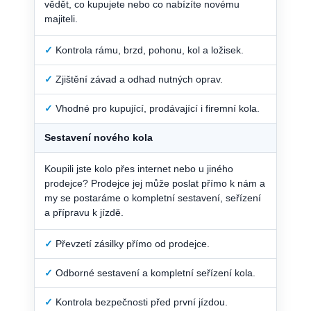
vědět, co kupujete nebo co nabízíte novému
majiteli.
✓
Kontrola rámu, brzd, pohonu, kol a ložisek.
✓
Zjištění závad a odhad nutných oprav.
✓
Vhodné pro kupující, prodávající i firemní kola.
Sestavení nového kola
Koupili jste kolo přes internet nebo u jiného
prodejce? Prodejce jej může poslat přímo k nám a
my se postaráme o kompletní sestavení, seřízení
a přípravu k jízdě.
✓
Převzetí zásilky přímo od prodejce.
✓
Odborné sestavení a kompletní seřízení kola.
✓
Kontrola bezpečnosti před první jízdou.