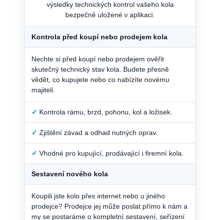
výsledky technických kontrol vašeho kola
bezpečně uložené v aplikaci.
Kontrola před koupí nebo prodejem kola
Nechte si před koupí nebo prodejem ověřit
skutečný technický stav kola. Budete přesně
vědět, co kupujete nebo co nabízíte novému
majiteli.
✓
Kontrola rámu, brzd, pohonu, kol a ložisek.
✓
Zjištění závad a odhad nutných oprav.
✓
Vhodné pro kupující, prodávající i firemní kola.
Sestavení nového kola
Koupili jste kolo přes internet nebo u jiného
prodejce? Prodejce jej může poslat přímo k nám a
my se postaráme o kompletní sestavení, seřízení