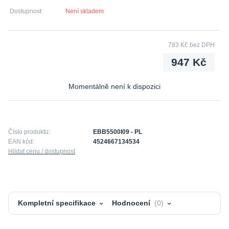
Dostupnost
Není skladem
783 Kč
bez DPH
947 Kč
Momentálně není k dispozici
Číslo produktu:
EBB5500I09 - PL
EAN kód:
4524667134534
Hlídat cenu / dostupnost
Kompletní specifikace
Hodnocení
0