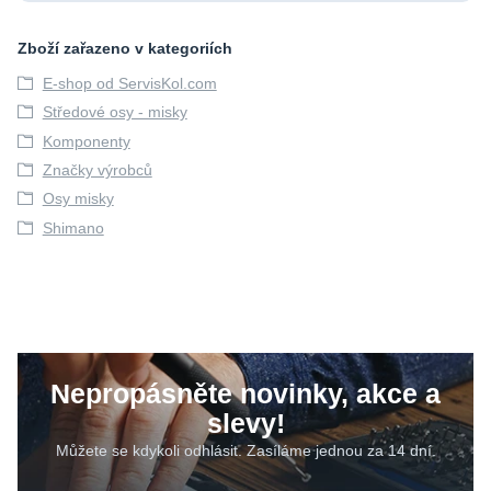
Zboží zařazeno v kategoriích
E-shop od ServisKol.com
Středové osy - misky
Komponenty
Značky výrobců
Osy misky
Shimano
Nepropásněte novinky, akce a
slevy!
Můžete se kdykoli odhlásit. Zasíláme jednou za 14 dní.