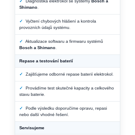
✓
Diagnostika elektrokol se systémy
Bosch a
Shimano
.
✓
Vyčtení chybových hlášení a kontrola
provozních údajů systému.
✓
Aktualizace softwaru a firmwaru systémů
Bosch a Shimano
.
Repase a testování baterií
✓
Zajišťujeme odborné repase baterií elektrokol.
✓
Provádíme test skutečné kapacity a celkového
stavu baterie.
✓
Podle výsledku doporučíme opravu, repasi
nebo další vhodné řešení.
Servisujeme