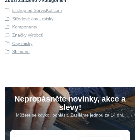
Zboží zařazeno v kategoriích
E-shop od ServisKol.com
Středové osy - misky
Komponenty
Značky výrobců
Osy misky
Shimano
Nepropásněte novinky, akce a
slevy!
Můžete se kdykoli odhlásit. Zasíláme jednou za 14 dní.