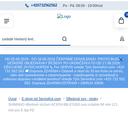
+420732562562
Po - Pá: 08:00 - 19:00hod
0
OD 05.08.2026 - DO 16.08.2026 ČERPÁME DOVOLENOU. PROTO BUDOU
VEŠKERÉ OBJEDNÁVKY ŘEŠENY PO UKONČENÍ A TO OD 17.08.2026.
DĚKUJEME ZA POCHOPENÍ 📞 Pro SERVIS volejte Tým ServisKol.com: +420
732 562 562 🚚 Doprava ZDARMA v Ostravě a okolí do 35 km Kola na servis,
vám rádi vyzvedneme a odservisujeme - naplánujeme si vyzvednutí a
celkovou dopravu v krátkém termínu!! Volejte Tým ServisKol.com +420 732 562
562. Doprava ZDARMA OSTRAVA + OKRUH 35KM.
Úvod
E-shop od ServisKol.com
Středové osy - misky
SHIMANO středové složení ACERA BB-ES300 osa octalink 68 mm 121
mm pro E-typ FD