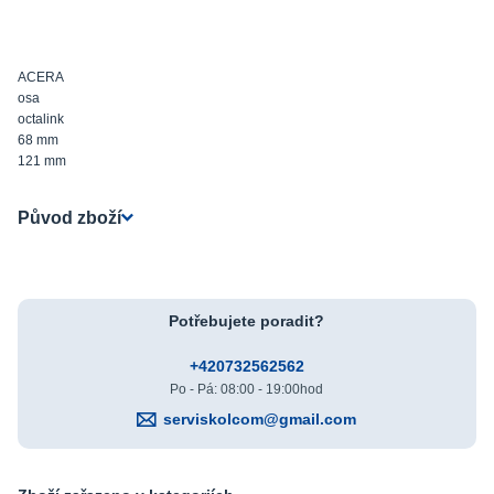
ACERA
osa
octalink
68 mm
121 mm
Původ zboží
Potřebujete poradit?
+420732562562
Po - Pá: 08:00 - 19:00hod
serviskolcom@gmail.com