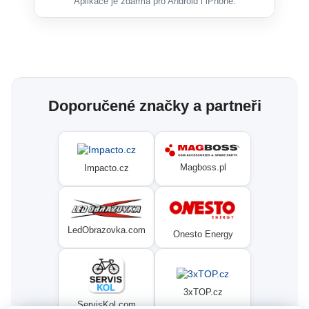
Aplikace je zdarma pro Android i iPhone.
Doporučené značky a partneři
Magboss.pl
Impacto.cz
LedObrazovka.com
Onesto Energy
3xTOP.cz
ServisKol.com