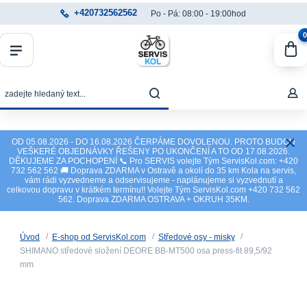
+420732562562
Po - Pá: 08:00 - 19:00hod
0
OD 05.08.2026 - DO 16.08.2026 ČERPÁME DOVOLENOU. PROTO BUDOU
VEŠKERÉ OBJEDNÁVKY ŘEŠENY PO UKONČENÍ A TO OD 17.08.2026.
DĚKUJEME ZA POCHOPENÍ 📞 Pro SERVIS volejte Tým ServisKol.com: +420
732 562 562 🚚 Doprava ZDARMA v Ostravě a okolí do 35 km Kola na servis,
vám rádi vyzvedneme a odservisujeme - naplánujeme si vyzvednutí a
celkovou dopravu v krátkém termínu!! Volejte Tým ServisKol.com +420 732 562
562. Doprava ZDARMA OSTRAVA + OKRUH 35KM.
Úvod
E-shop od ServisKol.com
Středové osy - misky
SHIMANO středové složení DEORE BB-MT500 osa press-fit 89,5/92
mm