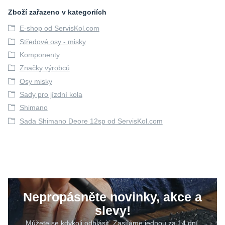
Zboží zařazeno v kategoriích
E-shop od ServisKol.com
Středové osy - misky
Komponenty
Značky výrobců
Osy misky
Sady pro jízdní kola
Shimano
Sada Shimano Deore 12sp od ServisKol.com
Nepropásněte novinky, akce a
slevy!
Můžete se kdykoli odhlásit. Zasíláme jednou za 14 dní.