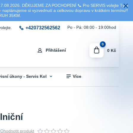
8.2026. DĚKUJEME ZA POCHOPENÍ 📞 Pro SERVIS volejte Tým
 naplánujeme si vyzvednutí a celkovou dopravu v krátkém termínu!!
KRUH 35KM.
+420732562562
Po - Pá: 08:00 - 19:00hod
olejte.
0
Přihlášení
0 Kč
visní úkony - Servis Kol
Více
lniční
Ohodnotit produkt