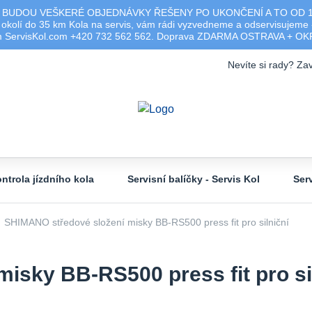
 BUDOU VEŠKERÉ OBJEDNÁVKY ŘEŠENY PO UKONČENÍ A TO OD 17.0
olí do 35 km Kola na servis, vám rádi vyzvedneme a odservisujeme -
ým ServisKol.com +420 732 562 562. Doprava ZDARMA OSTRAVA + O
Nevíte si rady? Zav
ntrola jízdního kola
Servisní balíčky - Servis Kol
Ser
SHIMANO středové složení misky BB-RS500 press fit pro silniční
isky BB-RS500 press fit pro si