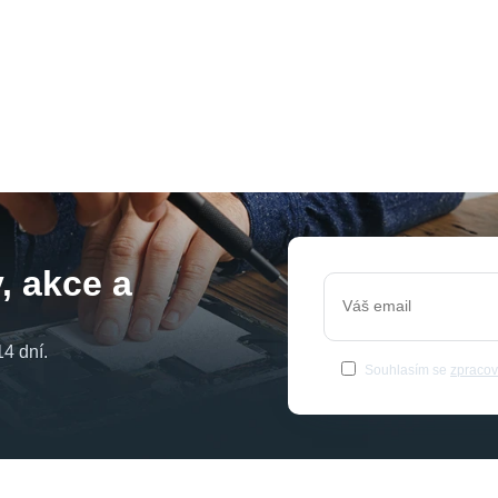
, akce a
4 dní.
Souhlasím se
zpracov