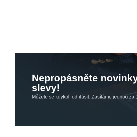
Nepropásněte novinky
slevy!
Můžete se kdykoli odhlásit. Zasíláme jednou za 1