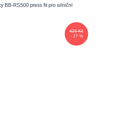
426 Kč
- 27 %