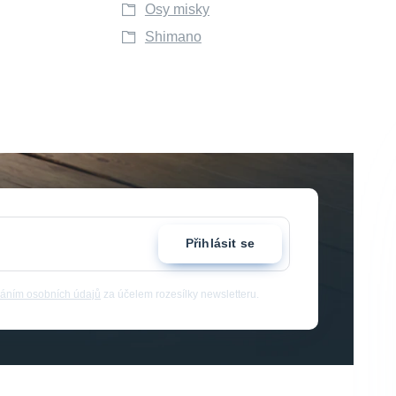
Osy misky
Shimano
Přihlásit se
áním osobních údajů
za účelem rozesílky newsletteru.