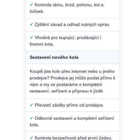
✓
Kontrola rámu, brzd, pohonu, kol a
ložisek.
✓
Zjištění závad a odhad nutných oprav.
✓
Vhodné pro kupující, prodávající i
firemní kola.
Sestavení nového kola
Koupili jste kolo přes internet nebo u jiného
prodejce? Prodejce jej může poslat přímo k
nám a my se postaráme o kompletní
sestavení, seřízení a přípravu k jízdě.
✓
Převzetí zásilky přímo od prodejce.
✓
Odborné sestavení a kompletní seřízení
kola.
✓
Kontrola bezpečnosti před první jízdou.