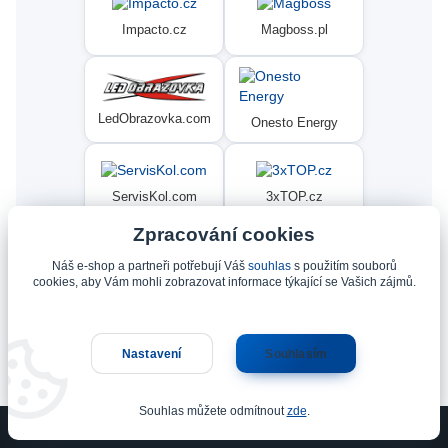
Impacto.cz
Magboss.pl
LedObrazovka.com
Onesto Energy
ServisKol.com
3xTOP.cz
Zpracování cookies
Náš e-shop a partneři potřebují Váš
souhlas
s použitím souborů
Condat
Ninex.cz
cookies, aby Vám mohli zobrazovat informace týkající se Vašich zájmů.
Nastavení
Souhlasím
Upravit sběr cookies.
Souhlas můžete odmítnout
zde
.