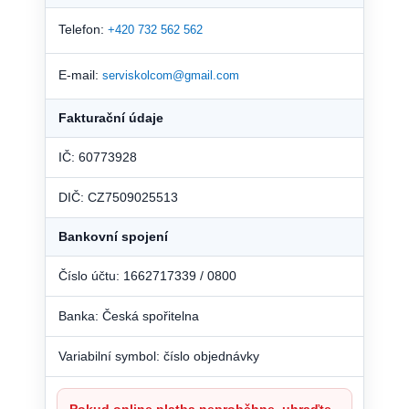
Telefon:
+420 732 562 562
E-mail:
serviskolcom@gmail.com
Fakturační údaje
IČ: 60773928
DIČ: CZ7509025513
Bankovní spojení
Číslo účtu: 1662717339 / 0800
Banka: Česká spořitelna
Variabilní symbol: číslo objednávky
Pokud online platba neproběhne, uhraďte