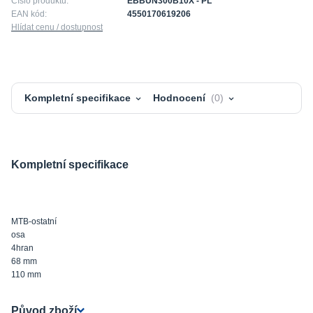
Číslo produktu:
EBBUN300B10X - PL
EAN kód:
4550170619206
Hlídat cenu / dostupnost
Kompletní specifikace
Hodnocení
0
Kompletní specifikace
MTB-ostatní
osa
4hran
68 mm
110 mm
Původ zboží