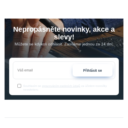
Nepropásněte novinky, akce a
slevy!
Můžete se kdykoli odhlásit. Zasíláme jednou za 14 dní.
Přihlásit se
Souhlasím se
zpracováním osobních údajů
za účelem rozesílky
newsletteru.