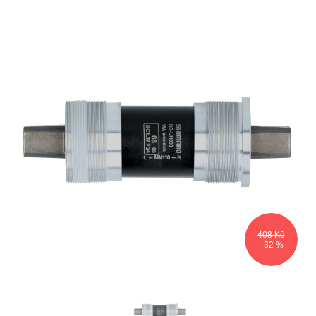
408 Kč
- 32 %