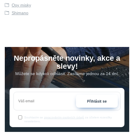
Osy misky
Shimano
Nepropásněte novinky, akce a
slevy!
Můžete se kdykoli odhlásit. Zasíláme jednou za 14 dní.
Přihlásit se
Souhlasím se
zpracováním osobních údajů
za účelem rozesílky
newsletteru.