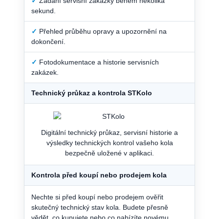
✓
Zadání servisní zakázky během několika
sekund.
✓
Přehled průběhu opravy a upozornění na
dokončení.
✓
Fotodokumentace a historie servisních
zakázek.
Technický průkaz a kontrola STKolo
Digitální technický průkaz, servisní historie a
výsledky technických kontrol vašeho kola
bezpečně uložené v aplikaci.
Kontrola před koupí nebo prodejem kola
Nechte si před koupí nebo prodejem ověřit
skutečný technický stav kola. Budete přesně
vědět, co kupujete nebo co nabízíte novému