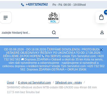
+420732562562
Po - Pá: 08:00 - 19:00hod
0
OD 05.08.2026 - DO 16.08.2026 ČERPÁME DOVOLENOU. PROTO BUDOU
VEŠKERÉ OBJEDNÁVKY ŘEŠENY PO UKONČENÍ A TO OD 17.08.2026.
DĚKUJEME ZA POCHOPENÍ 📞 Pro SERVIS volejte Tým ServisKol.com: +420
732 562 562 🚚 Doprava ZDARMA v Ostravě a okolí do 35 km Kola na servis,
vám rádi vyzvedneme a odservisujeme - naplánujeme si vyzvednutí a
celkovou dopravu v krátkém termínu!! Volejte Tým ServisKol.com +420 732 562
562. Doprava ZDARMA OSTRAVA + OKRUH 35KM.
Úvod
E-shop od ServisKol.com
Středové osy - misky
SHIMANO středové složení MTB-ostatní BB-UN300 osa 4hran 68 mm
117.5 mm bez šroubu bal