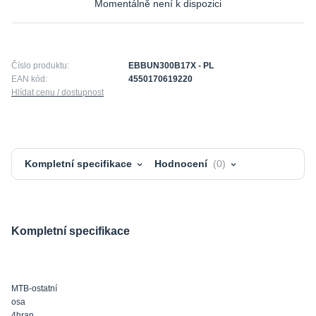
Momentálně není k dispozici
Číslo produktu:
EBBUN300B17X - PL
EAN kód:
4550170619220
Hlídat cenu / dostupnost
Kompletní specifikace
Hodnocení
0
Kompletní specifikace
MTB-ostatní
osa
4hran