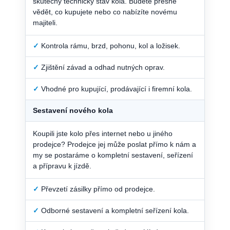
skutečný technický stav kola. Budete přesně
vědět, co kupujete nebo co nabízíte novému
majiteli.
✓
Kontrola rámu, brzd, pohonu, kol a ložisek.
✓
Zjištění závad a odhad nutných oprav.
✓
Vhodné pro kupující, prodávající i firemní kola.
Sestavení nového kola
Koupili jste kolo přes internet nebo u jiného
prodejce? Prodejce jej může poslat přímo k nám a
my se postaráme o kompletní sestavení, seřízení
a přípravu k jízdě.
✓
Převzetí zásilky přímo od prodejce.
✓
Odborné sestavení a kompletní seřízení kola.