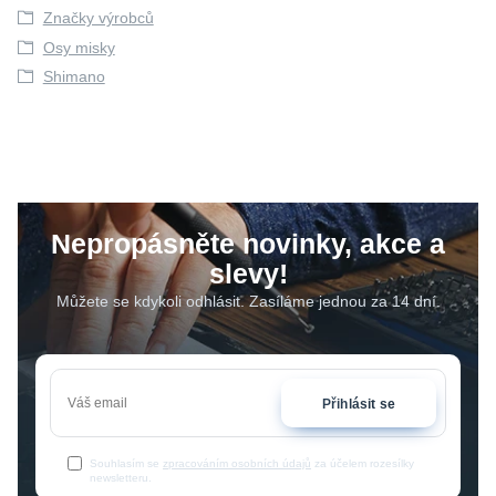
Značky výrobců
Osy misky
Shimano
Nepropásněte novinky, akce a
slevy!
Můžete se kdykoli odhlásit. Zasíláme jednou za 14 dní.
Přihlásit se
Souhlasím se
zpracováním osobních údajů
za účelem rozesílky
newsletteru.