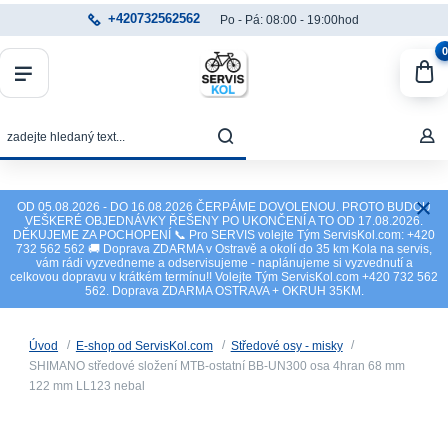
+420732562562
Po - Pá: 08:00 - 19:00hod
0
OD 05.08.2026 - DO 16.08.2026 ČERPÁME DOVOLENOU. PROTO BUDOU
VEŠKERÉ OBJEDNÁVKY ŘEŠENY PO UKONČENÍ A TO OD 17.08.2026.
DĚKUJEME ZA POCHOPENÍ 📞 Pro SERVIS volejte Tým ServisKol.com: +420
732 562 562 🚚 Doprava ZDARMA v Ostravě a okolí do 35 km Kola na servis,
vám rádi vyzvedneme a odservisujeme - naplánujeme si vyzvednutí a
celkovou dopravu v krátkém termínu!! Volejte Tým ServisKol.com +420 732 562
562. Doprava ZDARMA OSTRAVA + OKRUH 35KM.
Úvod
E-shop od ServisKol.com
Středové osy - misky
SHIMANO středové složení MTB-ostatní BB-UN300 osa 4hran 68 mm
122 mm LL123 nebal