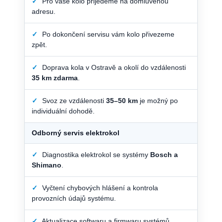
✓
Pro vaše kolo přijedeme na domluvenou
adresu.
✓
Po dokončení servisu vám kolo přivezeme
zpět.
✓
Doprava kola v Ostravě a okolí do vzdálenosti
35 km zdarma
.
✓
Svoz ze vzdálenosti
35–50 km
je možný po
individuální dohodě.
Odborný servis elektrokol
✓
Diagnostika elektrokol se systémy
Bosch a
Shimano
.
✓
Vyčtení chybových hlášení a kontrola
provozních údajů systému.
✓
Aktualizace softwaru a firmwaru systémů