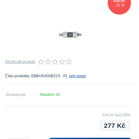
408 Kč
- 32 %
Ohodnotit produkt
Číslo produktu: EBBUN300B22X - PL
celý popis
Dostupnost
Skladem 34
229 Kč
bez DPH
277 Kč