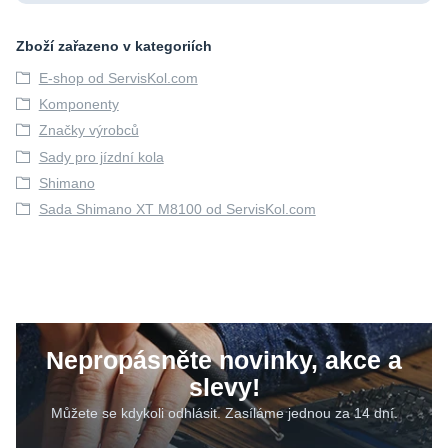
Zboží zařazeno v kategoriích
E-shop od ServisKol.com
Komponenty
Značky výrobců
Sady pro jízdní kola
Shimano
Sada Shimano XT M8100 od ServisKol.com
Nepropásněte novinky, akce a
slevy!
Můžete se kdykoli odhlásit. Zasíláme jednou za 14 dní.