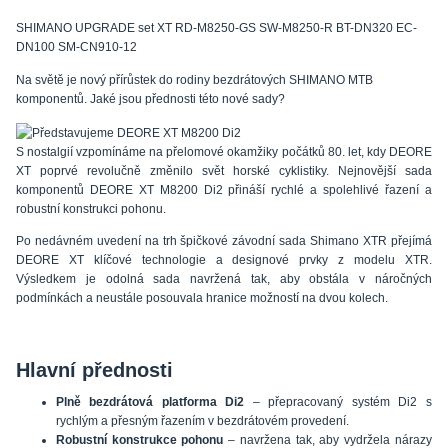
SHIMANO UPGRADE set XT RD-M8250-GS SW-M8250-R BT-DN320 EC-
DN100 SM-CN910-12
Na světě je nový přírůstek do rodiny bezdrátových SHIMANO MTB
komponentů. Jaké jsou přednosti této nové sady?
S nostalgií vzpomínáme na přelomové okamžiky počátků 80. let, kdy DEORE
XT poprvé revolučně změnilo svět horské cyklistiky. Nejnovější sada
komponentů DEORE XT M8200 Di2 přináší rychlé a spolehlivé řazení a
robustní konstrukci pohonu.
Po nedávném uvedení na trh špičkové závodní sada Shimano XTR přejímá
DEORE XT klíčové technologie a designové prvky z modelu XTR.
Výsledkem je odolná sada navržená tak, aby obstála v náročných
podmínkách a neustále posouvala hranice možností na dvou kolech.
Hlavní přednosti
Plně bezdrátová platforma Di2
– přepracovaný systém Di2 s
rychlým a přesným řazením v bezdrátovém provedení.
Robustní konstrukce pohonu
– navržena tak, aby vydržela nárazy