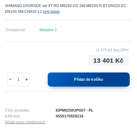
SHIMANO UPGRADE set XT RD-M8250-GS SW-M8250-R BT-DN320 EC-
DN100 SM-CN910-12
celý popis
Dostupnost
Skladem 2
11 075 Kč
bez DPH
13 401 Kč
Přidat do košíku
Číslo produktu:
IGPM8250UPG07 - PL
EAN kód:
4550170928216
Hlídat cenu / dostupnost