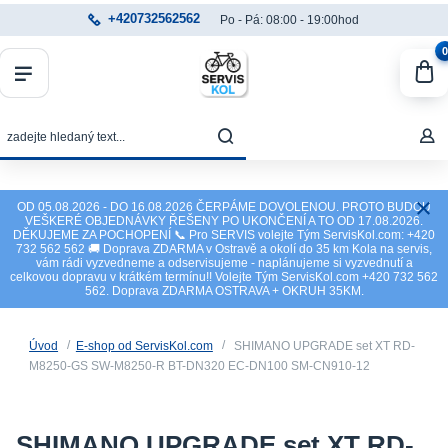
+420732562562
Po - Pá: 08:00 - 19:00hod
0
OD 05.08.2026 - DO 16.08.2026 ČERPÁME DOVOLENOU. PROTO BUDOU
VEŠKERÉ OBJEDNÁVKY ŘEŠENY PO UKONČENÍ A TO OD 17.08.2026.
DĚKUJEME ZA POCHOPENÍ 📞 Pro SERVIS volejte Tým ServisKol.com: +420
732 562 562 🚚 Doprava ZDARMA v Ostravě a okolí do 35 km Kola na servis,
vám rádi vyzvedneme a odservisujeme - naplánujeme si vyzvednutí a
celkovou dopravu v krátkém termínu!! Volejte Tým ServisKol.com +420 732 562
562. Doprava ZDARMA OSTRAVA + OKRUH 35KM.
Úvod
E-shop od ServisKol.com
SHIMANO UPGRADE set XT RD-
M8250-GS SW-M8250-R BT-DN320 EC-DN100 SM-CN910-12
SHIMANO UPGRADE set XT RD-