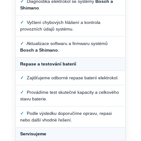
✓
Diagnostika elektrokol se systémy
Bosch a
Shimano
.
✓
Vyčtení chybových hlášení a kontrola
provozních údajů systému.
✓
Aktualizace softwaru a firmwaru systémů
Bosch a Shimano
.
Repase a testování baterií
✓
Zajišťujeme odborné repase baterií elektrokol.
✓
Provádíme test skutečné kapacity a celkového
stavu baterie.
✓
Podle výsledku doporučíme opravu, repasi
nebo další vhodné řešení.
Servisujeme