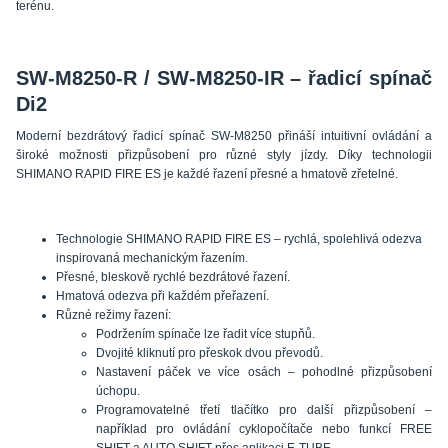
terénu.
SW-M8250-R / SW-M8250-IR – řadicí spínač
Di2
Moderní bezdrátový řadicí spínač SW-M8250 přináší intuitivní ovládání a
široké možnosti přizpůsobení pro různé styly jízdy. Díky technologii
SHIMANO RAPID FIRE ES je každé řazení přesné a hmatově zřetelné.
Technologie SHIMANO RAPID FIRE ES – rychlá, spolehlivá odezva
inspirovaná mechanickým řazením.
Přesné, bleskově rychlé bezdrátové řazení.
Hmatová odezva při každém přeřazení.
Různé režimy řazení:
Podržením spínače lze řadit více stupňů.
Dvojité kliknutí pro přeskok dvou převodů.
Nastavení páček ve více osách – pohodlné přizpůsobení
úchopu.
Programovatelné třetí tlačítko pro další přizpůsobení –
například pro ovládání cyklopočítače nebo funkcí FREE
SHIFT a AUTO SHIFT přes aplikaci E-TUBE.