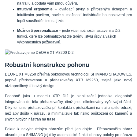
na trailu a dodala vám plnou důvěru.
Intuitivní ergonomie
– ovládací prvky s přirozeným úchopem a
intuitivním pocitem, navíc s možností individuálního nastavení pro
lepší soustředění se na jízdu.
Možnosti personalizace
– ještě více možností nastavení a Di2
funkcí, které lze optimalizovat dle terénu, stylu jízdy a vašich
výkonnostních požadavků.
Robustní konstrukce pohonu
DEORE XT M8250 přejímá pokrokovou technologii SHIMANO SHADOW ES,
poprvé představenou u přehazovačky XTR M9250, stejně jako nový
nízkoprofilový klínovitý design.
Podobně jako u modelu XTR Di2 je stabilizační jednotka elegantně
integrována do těla přehazovačky, čímž jsou eliminovány vyčnívající části.
Díky tomu se přehazovačka při kontaktu s překážkami na trailu spíše odrazí,
než aby došlo k nárazu, a minimalizuje tak riziko poškození od kamenů a
jiných tvrdých nástrah na trase.
Pokud k nevyhnutelným nárazům přeci jen dojde... Přehazovačka náraz
absorbuje a SHIMANO jej díky automatické funkci obnovy polohy po nárazu