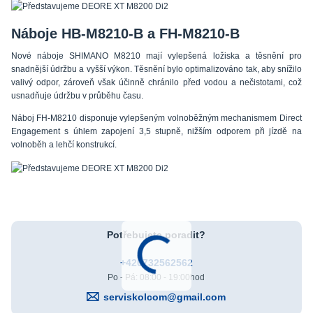
Náboje HB-M8210-B a FH-M8210-B
Nové náboje SHIMANO M8210 mají vylepšená ložiska a těsnění pro
snadnější údržbu a vyšší výkon. Těsnění bylo optimalizováno tak, aby snížilo
valivý odpor, zároveň však účinně chránilo před vodou a nečistotami, což
usnadňuje údržbu v průběhu času.
Náboj FH-M8210 disponuje vylepšeným volnoběžným mechanismem Direct
Engagement s úhlem zapojení 3,5 stupně, nižším odporem při jízdě na
volnoběh a lehčí konstrukcí.
Potřebujete poradit?
+420732562562
Po - Pá: 08:00 - 19:00hod
serviskolcom@gmail.com