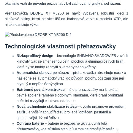
okamžitě vrátí do původní pozice, aby byl zachován plynulý chod řazení.
Přehazovačka DEORE XT M8250 je navíc vybavena robustní klecí z
hliníkové slitiny, která se sice liší od karbonové verze u modelu XTR, ale
nijak nesnižuje výkon.
Technologické vlastnosti přehazovačky
Nízkoprofilový design
– technologie SHIMANO SHADOW ES zavádí
klínovitý tvar, se zmenšenou čelní plochou a eliminací ostrých hran,
které by se mohly zachytit o kameny nebo kořeny.
Automatická obnova po nárazu
– přehazovačka absorbuje náraz a
následně se automaticky vrací do původní polohy, což zajišťuje její
plynulý a nepřerušený výkon.
Extrémně pevná konstrukce
– tělo přehazovačky má široké a
pevně spojené rameno s odolnými kladkami, které brání pronikání
nečistot a zvyšují celkovou odolnost.
Nová technologie stabilizace řetězu
– dvojité pružinové provedení
zajišťuje vyšší napnutí řetězu pro lepší obtáčení pastorků a
spolehlivější držení řetězu.
Ochrana baterie
– baterie je bezpečně ukryta uvnitř těla
přehazovačky, kde zůstává stabilní i v tom nejdrsnějším terénu,