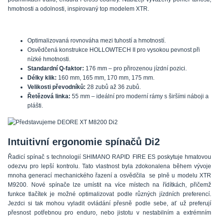
hmotnosti a odolnosti, inspirovaný top modelem XTR.
Optimalizovaná rovnováha mezi tuhostí a hmotností.
Osvědčená konstrukce HOLLOWTECH II pro vysokou pevnost při
nízké hmotnosti.
Standardní Q-faktor:
176 mm – pro přirozenou jízdní pozici.
Délky klik:
160 mm, 165 mm, 170 mm, 175 mm.
Velikosti převodníků:
28 zubů až 36 zubů.
Řetězová linka:
55 mm – ideální pro moderní rámy s širšími náboji a
plášti.
Intuitivní ergonomie spínačů Di2
Řadicí spínač s technologií SHIMANO RAPID FIRE ES poskytuje hmatovou
odezvu pro lepší kontrolu. Tato vlastnost byla zdokonalena během vývoje
mnoha generací mechanického řazení a osvědčila se plně u modelu XTR
M9200. Nové spínače lze umístit na více místech na řídítkách, přičemž
funkce tlačítek je možné optimalizovat podle různých jízdních preferencí.
Jezdci si tak mohou vyladit ovládání přesně podle sebe, ať už preferují
přesnost potřebnou pro enduro, nebo jistotu v nestabilním a extrémním