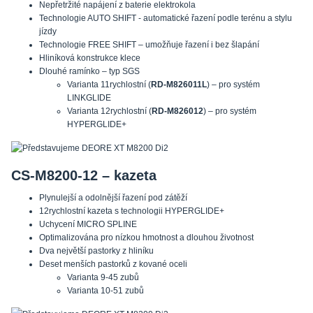
Nepřetržité napájení z baterie elektrokola
Technologie AUTO SHIFT - automatické řazení podle terénu a stylu
jízdy
Technologie FREE SHIFT – umožňuje řazení i bez šlapání
Hliníková konstrukce klece
Dlouhé ramínko – typ SGS
Varianta 11rychlostní (
RD-M826011L
) – pro systém
LINKGLIDE
Varianta 12rychlostní (
RD-M826012
) – pro systém
HYPERGLIDE+
CS-M8200-12 – kazeta
Plynulejší a odolnější řazení pod zátěží
12rychlostní kazeta s technologii HYPERGLIDE+
Uchycení MICRO SPLINE
Optimalizována pro nízkou hmotnost a dlouhou životnost
Dva největší pastorky z hliníku
Deset menších pastorků z kované oceli
Varianta 9-45 zubů
Varianta 10-51 zubů