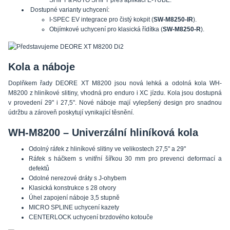
Dostupné varianty uchycení:
I-SPEC EV integrace pro čistý kokpit (
SW-M8250-IR
).
Objímkové uchycení pro klasická řídítka (
SW-M8250-R
).
Kola a náboje
Doplňkem řady DEORE XT M8200 jsou nová lehká a odolná kola WH-
M8200 z hliníkové slitiny, vhodná pro enduro i XC jízdu. Kola jsou dostupná
v provedení 29" i 27,5". Nové náboje mají vylepšený design pro snadnou
údržbu a zároveň poskytují vynikající těsnění.
WH-M8200 – Univerzální hliníková kola
Odolný ráfek z hliníkové slitiny ve velikostech 27,5" a 29"
Ráfek s háčkem s vnitřní šířkou 30 mm pro prevenci deformací a
defektů
Odolné nerezové dráty s J-ohybem
Klasická konstrukce s 28 otvory
Úhel zapojení náboje 3,5 stupně
MICRO SPLINE uchycení kazety
CENTERLOCK uchycení brzdového kotouče