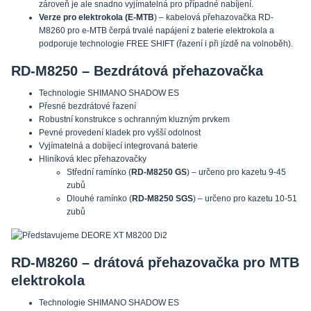
zároveň je ale snadno vyjímatelná pro případné nabíjení.
Verze pro elektrokola (E-MTB
) – kabelová přehazovačka RD-
M8260 pro e-MTB čerpá trvalé napájení z baterie elektrokola a
podporuje technologie FREE SHIFT (řazení i při jízdě na volnoběh).
RD-M8250 – Bezdrátová přehazovačka
Technologie SHIMANO SHADOW ES
Přesné bezdrátové řazení
Robustní konstrukce s ochranným kluzným prvkem
Pevné provedení kladek pro vyšší odolnost
Vyjímatelná a dobíjecí integrovaná baterie
Hliníková klec přehazovačky
Střední ramínko (
RD-M8250 GS
) – určeno pro kazetu 9-45
zubů
Dlouhé ramínko (
RD-M8250 SGS
) – určeno pro kazetu 10-51
zubů
RD-M8260 – drátová přehazovačka pro MTB
elektrokola
Technologie SHIMANO SHADOW ES