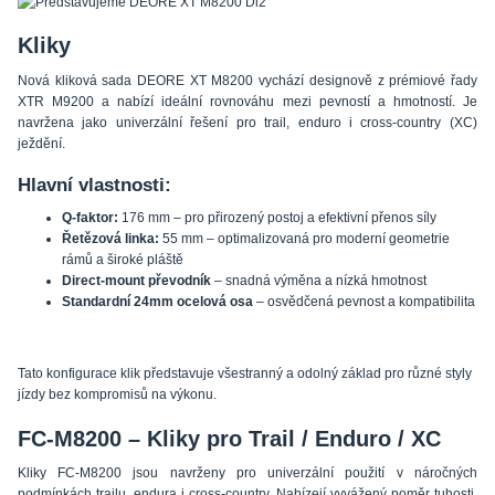
Kliky
Nová kliková sada DEORE XT M8200 vychází designově z prémiové řady
XTR M9200 a nabízí ideální rovnováhu mezi pevností a hmotností. Je
navržena jako univerzální řešení pro trail, enduro i cross-country (XC)
ježdění.
Hlavní vlastnosti:
Q-faktor:
176 mm – pro přirozený postoj a efektivní přenos síly
Řetězová linka:
55 mm – optimalizovaná pro moderní geometrie
rámů a široké pláště
Direct-mount převodník
– snadná výměna a nízká hmotnost
Standardní 24mm ocelová osa
– osvědčená pevnost a kompatibilita
Tato konfigurace klik představuje všestranný a odolný základ pro různé styly
jízdy bez kompromisů na výkonu.
FC-M8200 – Kliky pro Trail / Enduro / XC
Kliky FC-M8200 jsou navrženy pro univerzální použití v náročných
podmínkách trailu, endura i cross-country. Nabízejí vyvážený poměr tuhosti,