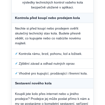
výsledky technických kontrol vašeho kola
bezpečně uložené v aplikaci.
Kontrola před koupí nebo prodejem kola
Nechte si před koupí nebo prodejem ověřit
skutečný technický stav kola. Budete přesně
vědět, co kupujete nebo co nabízíte novému
majiteli.
✓
Kontrola rámu, brzd, pohonu, kol a ložisek.
✓
Zjištění závad a odhad nutných oprav.
✓
Vhodné pro kupující, prodávající i firemní kola.
Sestavení nového kola
Koupili jste kolo přes internet nebo u jiného
prodejce? Prodejce jej může poslat přímo k nám a
my se postaráme o kompletní sestavení, seřízení