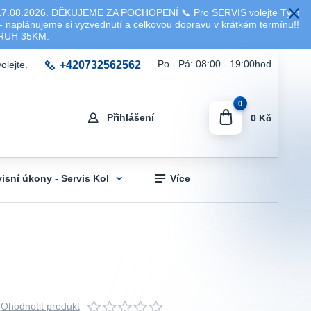
8.2026. DĚKUJEME ZA POCHOPENÍ 📞 Pro SERVIS volejte Tým
 naplánujeme si vyzvednutí a celkovou dopravu v krátkém termínu!!
KRUH 35KM.
+420732562562
Po - Pá: 08:00 - 19:00hod
olejte.
0
Přihlášení
0 Kč
visní úkony - Servis Kol
Více
Ohodnotit produkt