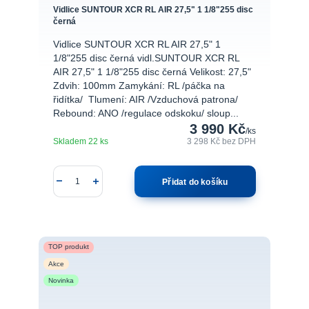
Vidlice SUNTOUR XCR RL AIR 27,5" 1 1/8"255 disc
černá
Vidlice SUNTOUR XCR RL AIR 27,5" 1
1/8"255 disc černá vidl.SUNTOUR XCR RL
AIR 27,5" 1 1/8"255 disc černá Velikost: 27,5"
Zdvih: 100mm Zamykání: RL /páčka na
řidítka/ Tlumení: AIR /Vzduchová patrona/
Rebound: ANO /regulace odskoku/ sloup...
3 990 Kč
/
ks
Skladem 22 ks
3 298 Kč
bez DPH
Přidat do košíku
TOP produkt
Akce
Novinka