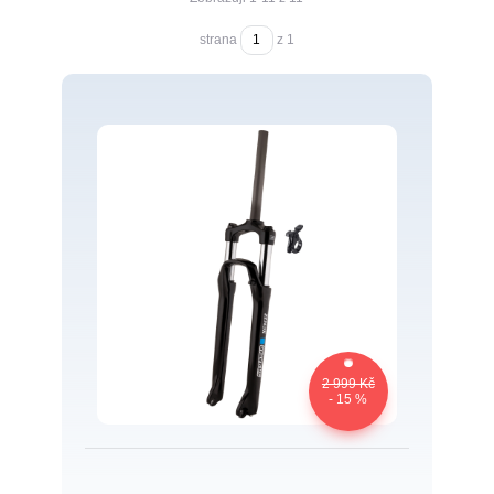
strana
z 1
2 999 Kč
- 15 %