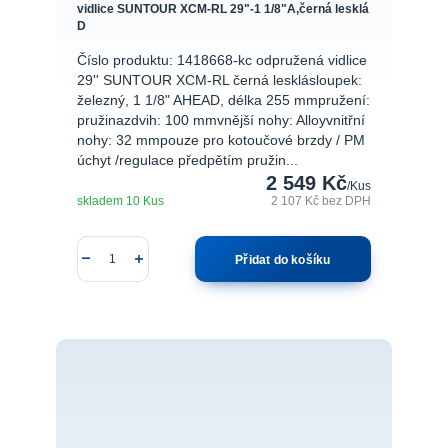
vidlice SUNTOUR XCM-RL 29"-1 1/8"A,černá lesklá
D
Číslo produktu: 1418668-kc odpružená vidlice
29'' SUNTOUR XCM-RL černá lesklásloupek:
železný, 1 1/8" AHEAD, délka 255 mmpružení:
pružinazdvih: 100 mmvnější nohy: Alloyvnitřní
nohy: 32 mmpouze pro kotoučové brzdy / PM
úchyt /regulace předpětím pružin...
2 549 Kč
/
Kus
skladem 10 Kus
2 107 Kč
bez DPH
Přidat do košíku