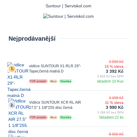
Suntour | Serviskol.com
Nejprodávanější
3 990 Kč
vidlice SUNTOUR X1-RLR 29"-
15 % sleva
1.
3 392 Kč
Taper,černá matná D
2 803 Kč bez DPH
skladem 10 Kus
TOP produkt
Akce
Novinka
4 498 Kč
Vidlice SUNTOUR XCR RL AIR
11 % sleva
2.
3 990 Kč
27,5" 1 1/8"255 disc černá
3 298 Kč bez DPH
Skladem 22 ks
TOP produkt
Akce
Novinka
8 900 Kč