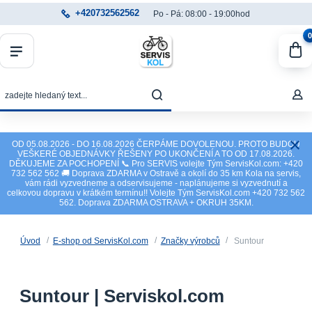
+420732562562
Po - Pá: 08:00 - 19:00hod
0
OD 05.08.2026 - DO 16.08.2026 ČERPÁME DOVOLENOU. PROTO BUDOU
VEŠKERÉ OBJEDNÁVKY ŘEŠENY PO UKONČENÍ A TO OD 17.08.2026.
DĚKUJEME ZA POCHOPENÍ 📞 Pro SERVIS volejte Tým ServisKol.com: +420
732 562 562 🚚 Doprava ZDARMA v Ostravě a okolí do 35 km Kola na servis,
vám rádi vyzvedneme a odservisujeme - naplánujeme si vyzvednutí a
celkovou dopravu v krátkém termínu!! Volejte Tým ServisKol.com +420 732 562
562. Doprava ZDARMA OSTRAVA + OKRUH 35KM.
Úvod
E-shop od ServisKol.com
Značky výrobců
Suntour
Suntour | Serviskol.com