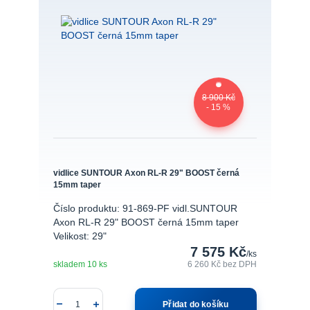
8 900 Kč
- 15 %
vidlice SUNTOUR Axon RL-R 29" BOOST černá
15mm taper
Číslo produktu: 91-869-PF vidl.SUNTOUR
Axon RL-R 29" BOOST černá 15mm taper
Velikost: 29"
7 575 Kč
/
ks
skladem 10 ks
6 260 Kč
bez DPH
Přidat do košíku