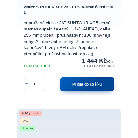
vidlice SUNTOUR XCE 26"-1 1/8"A-head,černá mat
D
odpružená vidlice 26'' SUNTOUR XCE černá
matnásloupek: železný, 1 1/8" AHEAD, délka
255 mmpružení: pružinazdvih: 100 mmvnější
nohy: Al hliníkvnitřní nohy: 28 mmpro
kotoučové brzdy / PM úchyt /regulace
předpětím pružinyhmotnost: x xxx g
1 444 Kč
/
Kus
skladem 10 Kus
1 193 Kč
bez DPH
Přidat do košíku
TOP produkt
Akce
Novinka