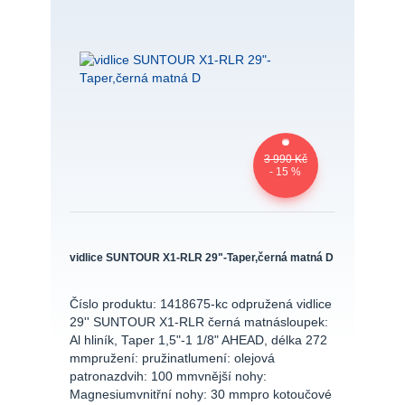
3 990 Kč
- 15 %
vidlice SUNTOUR X1-RLR 29"-Taper,černá matná D
Číslo produktu: 1418675-kc odpružená vidlice
29'' SUNTOUR X1-RLR černá matnásloupek:
Al hliník, Taper 1,5"-1 1/8" AHEAD, délka 272
mmpružení: pružinatlumení: olejová
patronazdvih: 100 mmvnější nohy:
Magnesiumvnitřní nohy: 30 mmpro kotoučové