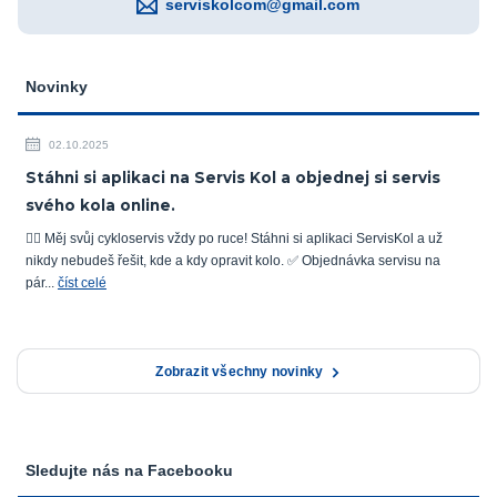
serviskolcom@gmail.com
Novinky
02.10.2025
Stáhni si aplikaci na Servis Kol a objednej si servis
svého kola online.
🚴‍♂️ Měj svůj cykloservis vždy po ruce! Stáhni si aplikaci ServisKol a už
nikdy nebudeš řešit, kde a kdy opravit kolo. ✅ Objednávka servisu na
pár...
číst celé
Zobrazit všechny novinky
Sledujte nás na Facebooku