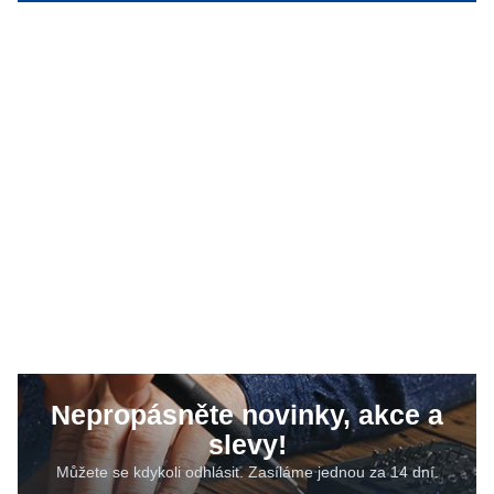
Nepropásněte novinky, akce a
slevy!
Můžete se kdykoli odhlásit. Zasíláme jednou za 14 dní.