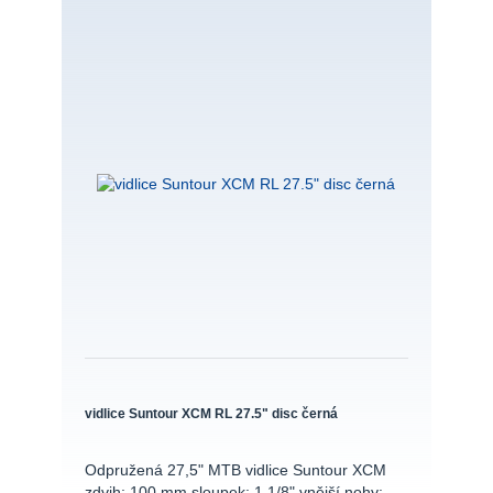
vidlice Suntour XCM RL 27.5" disc černá
Odpružená 27,5" MTB vidlice Suntour XCM
zdvih: 100 mm sloupek: 1 1/8" vnější nohy: