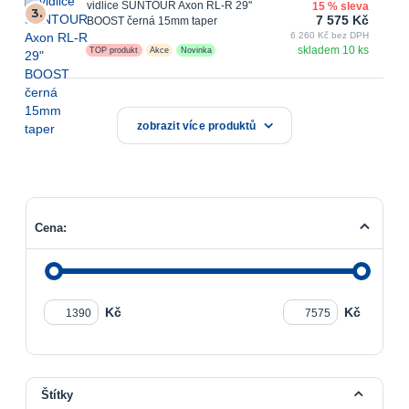
vidlice SUNTOUR Axon RL-R 29"
15 % sleva
3.
7 575 Kč
BOOST černá 15mm taper
6 260 Kč bez DPH
skladem 10 ks
TOP produkt
Akce
Novinka
zobrazit více produktů
Cena:
Kč
Kč
Štítky