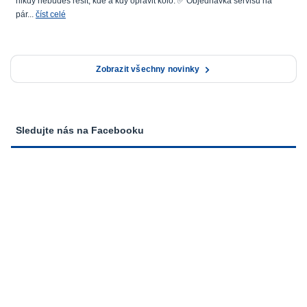
nikdy nebudeš řešit, kde a kdy opravit kolo. ✅ Objednávka servisu na
pár...
číst celé
Zobrazit všechny novinky
Sledujte nás na Facebooku