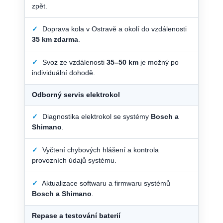
zpět.
✓
Doprava kola v Ostravě a okolí do vzdálenosti
35 km zdarma
.
✓
Svoz ze vzdálenosti
35–50 km
je možný po
individuální dohodě.
Odborný servis elektrokol
✓
Diagnostika elektrokol se systémy
Bosch a
Shimano
.
✓
Vyčtení chybových hlášení a kontrola
provozních údajů systému.
✓
Aktualizace softwaru a firmwaru systémů
Bosch a Shimano
.
Repase a testování baterií