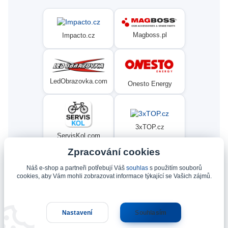
Magboss.pl
Impacto.cz
LedObrazovka.com
Onesto Energy
3xTOP.cz
ServisKol.com
Zpracování cookies
Náš e-shop a partneři potřebují Váš
souhlas
s použitím souborů
Condat
Ninex.cz
cookies, aby Vám mohli zobrazovat informace týkající se Vašich zájmů.
Nastavení
Souhlasím