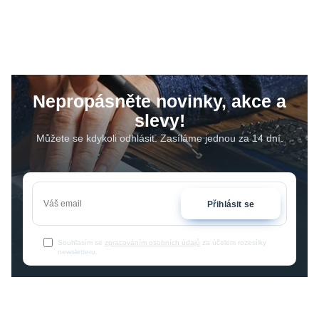
Nepropásněte novinky, akce a
slevy!
Můžete se kdykoli odhlásit. Zasíláme jednou za 14 dní.
Přihlásit se
Souhlasím se
zpracováním osobních údajů
za účelem rozesílky
newsletteru.