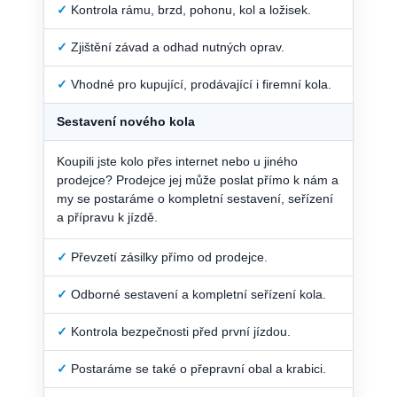
✓
Kontrola rámu, brzd, pohonu, kol a ložisek.
✓
Zjištění závad a odhad nutných oprav.
✓
Vhodné pro kupující, prodávající i firemní kola.
Sestavení nového kola
Koupili jste kolo přes internet nebo u jiného
prodejce? Prodejce jej může poslat přímo k nám a
my se postaráme o kompletní sestavení, seřízení
a přípravu k jízdě.
✓
Převzetí zásilky přímo od prodejce.
✓
Odborné sestavení a kompletní seřízení kola.
✓
Kontrola bezpečnosti před první jízdou.
✓
Postaráme se také o přepravní obal a krabici.