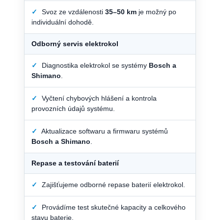
✓
Svoz ze vzdálenosti
35–50 km
je možný po
individuální dohodě.
Odborný servis elektrokol
✓
Diagnostika elektrokol se systémy
Bosch a
Shimano
.
✓
Vyčtení chybových hlášení a kontrola
provozních údajů systému.
✓
Aktualizace softwaru a firmwaru systémů
Bosch a Shimano
.
Repase a testování baterií
✓
Zajišťujeme odborné repase baterií elektrokol.
✓
Provádíme test skutečné kapacity a celkového
stavu baterie.