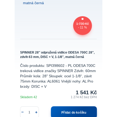
1 730 Kč
- 11 %
SPINNER 28'' odpružená vidlice ODESA 700C 28",
zdvih 63 mm, DISC + V, 1-1/8'', matná černá
Číslo produktu: SPI398602 - PL ODESA 700C
treková vidlice značky SPINNER Zdvih: 60mm
Průměr kola: 28" Sloupek: ocel 1-1/8“, závit
75mm Korunka: AL6061 Vnější nohy: AL Pro
brzdy: DISC + V
1 541 Kč
Skladem 42
1 274 Kč
bez DPH
Přidat do košíku