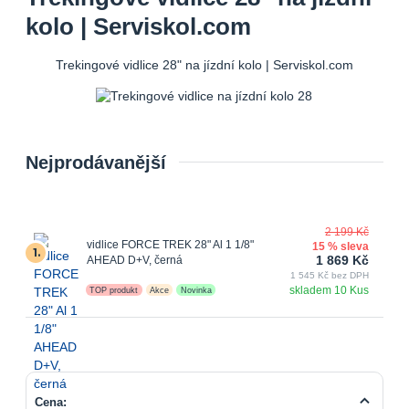
kolo | Serviskol.com
Trekingové vidlice 28" na jízdní kolo | Serviskol.com
Nejprodávanější
2 199 Kč
vidlice FORCE TREK 28" Al 1 1/8"
15 % sleva
1.
1 869 Kč
AHEAD D+V, černá
1 545 Kč bez DPH
skladem 10 Kus
TOP produkt
Akce
Novinka
Cena: