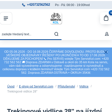
+420732562562
Po - Pá: 08:00 - 19:00hod
0
OD 05.08.2026 - DO 16.08.2026 ČERPÁME DOVOLENOU. PROTO BUDOU
VEŠKERÉ OBJEDNÁVKY ŘEŠENY PO UKONČENÍ A TO OD 17.08.2026.
DĚKUJEME ZA POCHOPENÍ 📞 Pro SERVIS volejte Tým ServisKol.com: +420
732 562 562 🚚 Doprava ZDARMA v Ostravě a okolí do 35 km Kola na servis,
vám rádi vyzvedneme a odservisujeme - naplánujeme si vyzvednutí a
celkovou dopravu v krátkém termínu!! Volejte Tým ServisKol.com +420 732 562
562. Doprava ZDARMA OSTRAVA + OKRUH 35KM.
Úvod
E-shop od ServisKol.com
Příslušenství
Vidlice
Trekingové vidlice 28"
Trekingové vidlice 28" na jízdní