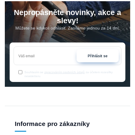
Nepropásněte novinky, akce a
slevy!
Můžete se kdykoli odhlásit. Zasíláme jednou za 14 dní.
Přihlásit se
Souhlasím se
zpracováním osobních údajů
za účelem rozesílky
newsletteru.
Informace pro zákazníky