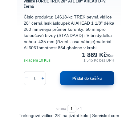
vidlice FORCE TREK 28" Al 1 1/8" AHEAD D+V,
černá
Číslo produktu: 14618-kc TREK pevná vidlice
28" černá lesklásloupek Al AHEAD 1 1/8" délka
260 mmvnější průměr korunky: 50 mmpro
kotoučové brzdy (STANDARD) i V-brzdydélka
nohou: 435 mm (řízení - osa náboje)materiál:
Al 6061hmotnost 854 gbaleno v krabi...
1 869 Kč
/
Kus
skladem 10 Kus
1 545 Kč
bez DPH
Přidat do košíku
strana
z 1
Trekingové vidlice 28" na jízdní kolo | Serviskol.com