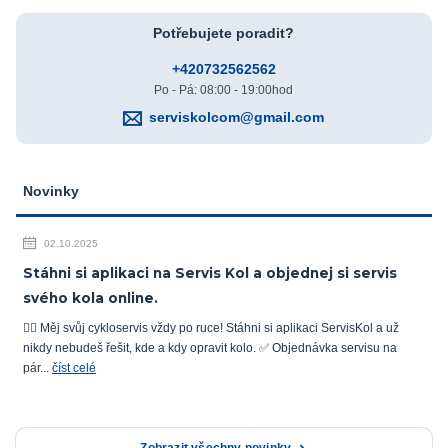
Potřebujete poradit?
+420732562562
Po - Pá: 08:00 - 19:00hod
serviskolcom@gmail.com
Novinky
02.10.2025
Stáhni si aplikaci na Servis Kol a objednej si servis
svého kola online.
🚴‍♂️ Měj svůj cykloservis vždy po ruce! Stáhni si aplikaci ServisKol a už
nikdy nebudeš řešit, kde a kdy opravit kolo. ✅ Objednávka servisu na
pár...
číst celé
Zobrazit všechny novinky