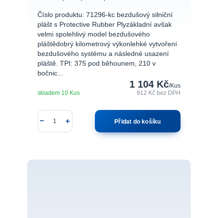
Číslo produktu: 71296-kc bezdušový silniční
plášt s Protective Rubber Plyzákladní avšak
velmi spolehlivý model bezdušového
pláštědobrý kilometrový výkonlehké vytvoření
bezdušového systému a následné usazení
pláště. TPI: 375 pod běhounem, 210 v
bočnic...
1 104 Kč
/
Kus
skladem 10 Kus
912 Kč
bez DPH
Přidat do košíku