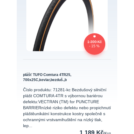
1 399 Kč
- 15 %
plášť TUFO Comtura 4TR25,
700x25C,kevlar,bezduš.,b
Číslo produktu: 71281-kc Bezdušový silniční
plášt COMTURA 4TR s výbornou bariérou
defektu:VECTRAN (TM) for PUNCTURE
BARRIERnízké riziko defektu nebo propichnutí
pláštěunikátní konstrukce kostry společně s
ochrannými vrstvamihuštění na nízký tlak,
lep...
1 189 Kč
/
Kus