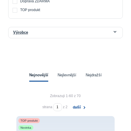
Doprava ZDARMA
TOP produkt
Výrobce
Nejnovější
Nejlevnější
Nejdražší
Zobrazuji 1-60 z 70
strana
z 2
další
TOP produkt
Novinka