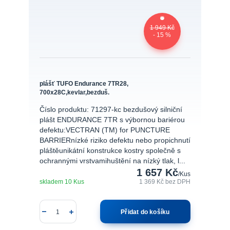
1 949 Kč
- 15 %
plášť TUFO Endurance 7TR28,
700x28C,kevlar,bezduš.
Číslo produktu: 71297-kc bezdušový silniční
plášt ENDURANCE 7TR s výbornou bariérou
defektu:VECTRAN (TM) for PUNCTURE
BARRIERnízké riziko defektu nebo propichnutí
pláštěunikátní konstrukce kostry společně s
ochrannými vrstvamihuštění na nízký tlak, l...
1 657 Kč
/
Kus
skladem 10 Kus
1 369 Kč
bez DPH
Přidat do košíku