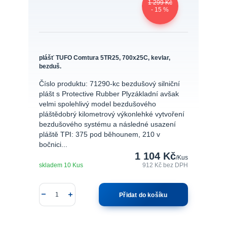
1 299 Kč
- 15 %
plášť TUFO Comtura 5TR25, 700x25C, kevlar,
bezduš.
Číslo produktu: 71290-kc bezdušový silniční
plášt s Protective Rubber Plyzákladní avšak
velmi spolehlivý model bezdušového
pláštědobrý kilometrový výkonlehké vytvoření
bezdušového systému a následné usazení
pláště TPI: 375 pod běhounem, 210 v
bočnici...
1 104 Kč
/
Kus
skladem 10 Kus
912 Kč
bez DPH
Přidat do košíku