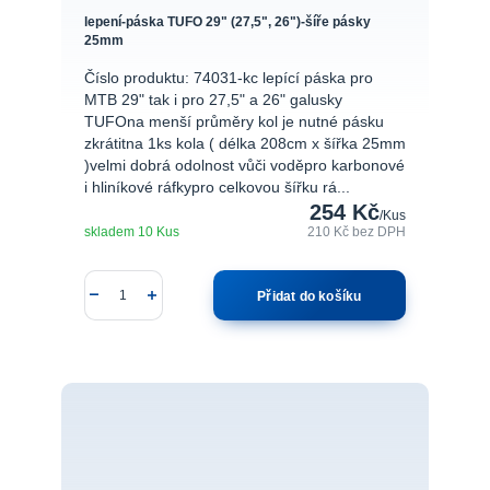
lepení-páska TUFO 29" (27,5", 26")-šíře pásky
25mm
Číslo produktu: 74031-kc lepící páska pro
MTB 29" tak i pro 27,5" a 26" galusky
TUFOna menší průměry kol je nutné pásku
zkrátitna 1ks kola ( délka 208cm x šířka 25mm
)velmi dobrá odolnost vůči voděpro karbonové
i hliníkové ráfkypro celkovou šířku rá...
254 Kč
/
Kus
skladem 10 Kus
210 Kč
bez DPH
Přidat do košíku