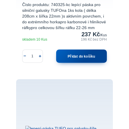
Číslo produktu: 740325-kc lepící páska pro
silniční galusky TUFOna 1ks kola ( délka
208cm x šířka 22mm )s aktivním povrchem, i
do extrémního horkapro karbonové i hliníkové
ráfkypro celkovou šířku ráfku 22-26 mm
237 Kč
/
Kus
skladem 10 Kus
196 Kč
bez DPH
Přidat do košíku