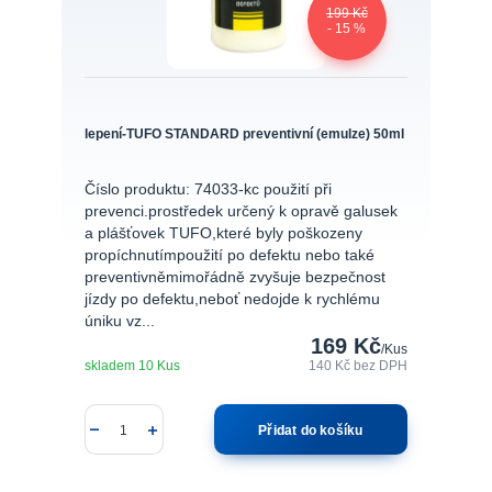
199 Kč
- 15 %
lepení-TUFO STANDARD preventivní (emulze) 50ml
Číslo produktu: 74033-kc použití při
prevenci.prostředek určený k opravě galusek
a plášťovek TUFO,které byly poškozeny
propíchnutímpoužití po defektu nebo také
preventivněmimořádně zvyšuje bezpečnost
jízdy po defektu,neboť nedojde k rychlému
úniku vz...
169 Kč
/
Kus
skladem 10 Kus
140 Kč
bez DPH
Přidat do košíku