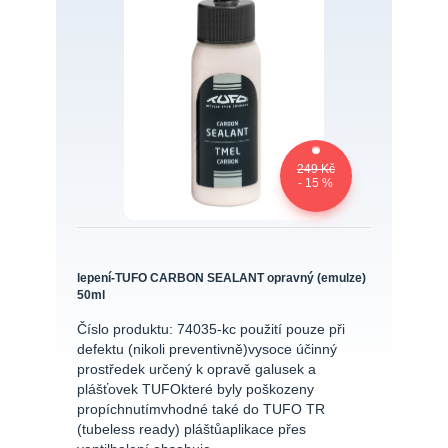
249 Kč
- 15 %
lepení-TUFO CARBON SEALANT opravný (emulze)
50ml
Číslo produktu: 74035-kc použití pouze při
defektu (nikoli preventivně)vysoce účinný
prostředek určený k opravě galusek a
plášťovek TUFOkteré byly poškozeny
propíchnutímvhodné také do TUFO TR
(tubeless ready) pláštůaplikace přes