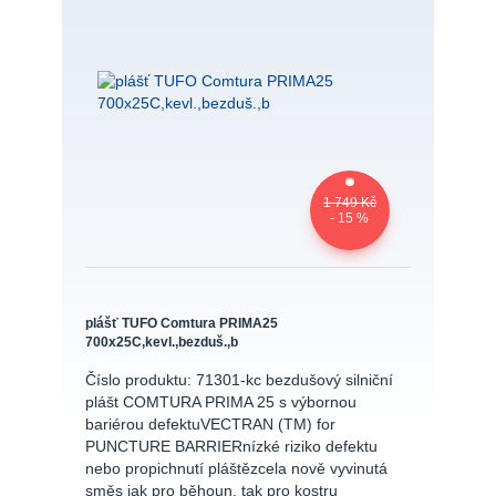
1 749 Kč
- 15 %
plášť TUFO Comtura PRIMA25
700x25C,kevl.,bezduš.,b
Číslo produktu: 71301-kc bezdušový silniční
plášt COMTURA PRIMA 25 s výbornou
bariérou defektuVECTRAN (TM) for
PUNCTURE BARRIERnízké riziko defektu
nebo propichnutí pláštězcela nově vyvinutá
směs jak pro běhoun, tak pro kostru