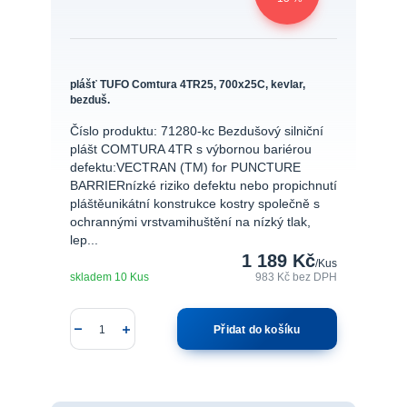
plášť TUFO Comtura 4TR25, 700x25C, kevlar,
bezduš.
Číslo produktu: 71280-kc Bezdušový silniční
plášt COMTURA 4TR s výbornou bariérou
defektu:VECTRAN (TM) for PUNCTURE
BARRIERnízké riziko defektu nebo propichnutí
pláštěunikátní konstrukce kostry společně s
ochrannými vrstvamihuštění na nízký tlak,
lep...
1 189 Kč
/
Kus
skladem 10 Kus
983 Kč
bez DPH
Přidat do košíku