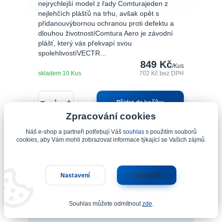
nejrychlejší model z řady Comturajeden z
nejlehčích plášťů na trhu, avšak opět s
přidanouvýbornou ochranou proti defektu a
dlouhou životnostíComtura Aero je závodní
plášť, který vás překvapí svou
spolehlivostíVECTR...
849 Kč
/
Kus
skladem 10 Kus
702 Kč
bez DPH
Přidat do košíku
Zpracování cookies
Náš e-shop a partneři potřebují Váš
souhlas
s použitím souborů
cookies, aby Vám mohli zobrazovat informace týkající se Vašich zájmů.
Nastavení
Souhlasím
Souhlas můžete odmítnout
zde
.