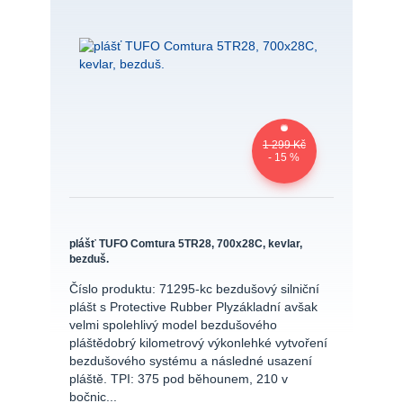
1 299 Kč
- 15 %
plášť TUFO Comtura 5TR28, 700x28C, kevlar,
bezduš.
Číslo produktu: 71295-kc bezdušový silniční
plášt s Protective Rubber Plyzákladní avšak
velmi spolehlivý model bezdušového
pláštědobrý kilometrový výkonlehké vytvoření
bezdušového systému a následné usazení
pláště. TPI: 375 pod běhounem, 210 v
bočnic...