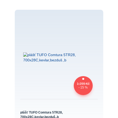
1 299 Kč
- 15 %
plášť TUFO Comtura 5TR28,
700x28C,kevlar,bezduš.,b