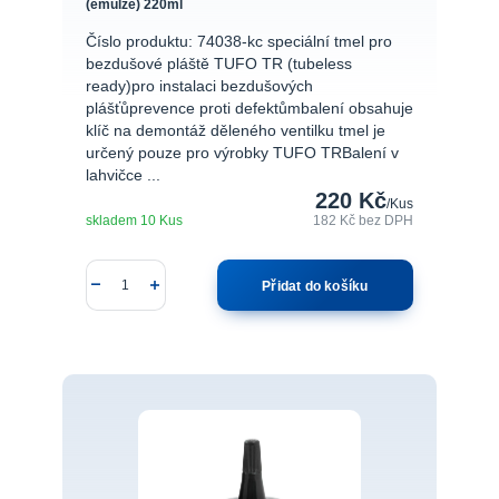
(emulze) 220ml
Číslo produktu: 74038-kc speciální tmel pro
bezdušové pláště TUFO TR (tubeless
ready)pro instalaci bezdušových
plášťůprevence proti defektůmbalení obsahuje
klíč na demontáž děleného ventilku tmel je
určený pouze pro výrobky TUFO TRBalení v
lahvičce ...
220 Kč
/
Kus
skladem 10 Kus
182 Kč
bez DPH
Přidat do košíku