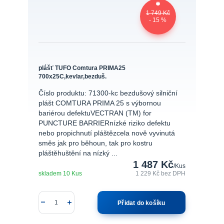
1 749 Kč
- 15 %
plášť TUFO Comtura PRIMA25
700x25C,kevlar,bezduš.
Číslo produktu: 71300-kc bezdušový silniční
plášt COMTURA PRIMA 25 s výbornou
bariérou defektuVECTRAN (TM) for
PUNCTURE BARRIERnízké riziko defektu
nebo propichnutí pláštězcela nově vyvinutá
směs jak pro běhoun, tak pro kostru
pláštěhuštění na nízký ...
1 487 Kč
/
Kus
skladem 10 Kus
1 229 Kč
bez DPH
Přidat do košíku