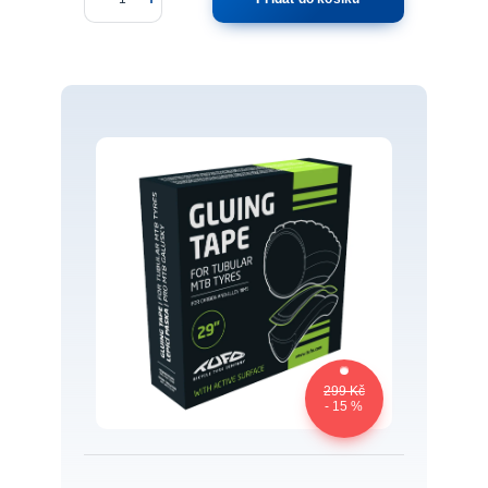
299 Kč
- 15 %