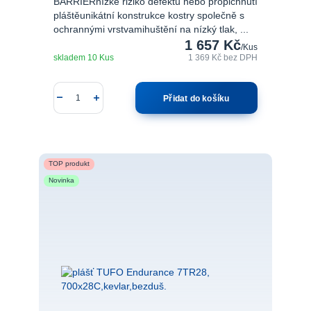
BARRIERnízké riziko defektu nebo propichnutí
pláštěunikátní konstrukce kostry společně s
ochrannými vrstvamihuštění na nízký tlak, ...
1 657 Kč
/
Kus
skladem 10 Kus
1 369 Kč
bez DPH
Přidat do košíku
TOP produkt
Novinka