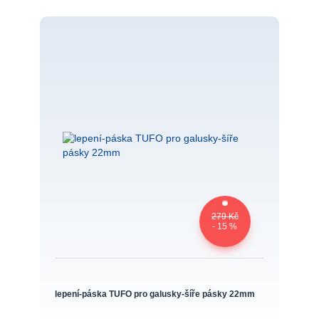
279 Kč
- 15 %
lepení-páska TUFO pro galusky-šíře pásky 22mm