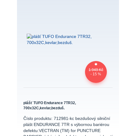
1 949 Kč
- 15 %
plášť TUFO Endurance 7TR32,
700x32C,kevlar,bezduš.
Číslo produktu: 712981-kc bezdušový silniční
plášt ENDURANCE 7TR s výbornou bariérou
defektu:VECTRAN (TM) for PUNCTURE