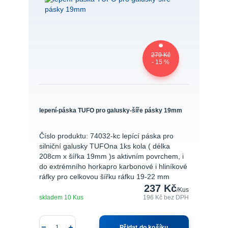
279 Kč
- 15 %
lepení-páska TUFO pro galusky-šíře pásky 19mm
Číslo produktu: 74032-kc lepící páska pro
silniční galusky TUFOna 1ks kola ( délka
208cm x šířka 19mm )s aktivním povrchem, i
do extrémního horkapro karbonové i hliníkové
ráfky pro celkovou šířku ráfku 19-22 mm
237 Kč
/
Kus
skladem 10 Kus
196 Kč
bez DPH
Přidat do košíku