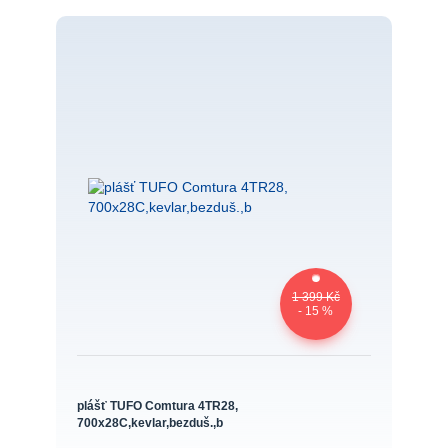
1 399 Kč
- 15 %
plášť TUFO Comtura 4TR28,
700x28C,kevlar,bezduš.,b