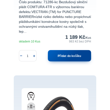
Číslo produktu: 71286-kc Bezdušový silniční
plášt COMTURA 4TR s výbornou bariérou
defektu:VECTRAN (TM) for PUNCTURE
BARRIERnízké riziko defektu nebo propichnutí
pláštěunikátní konstrukce kostry společně s
ochrannými vrstvamihuštění na nízký tlak,
lep...
1 189 Kč
/
Kus
skladem 10 Kus
983 Kč
bez DPH
Přidat do košíku