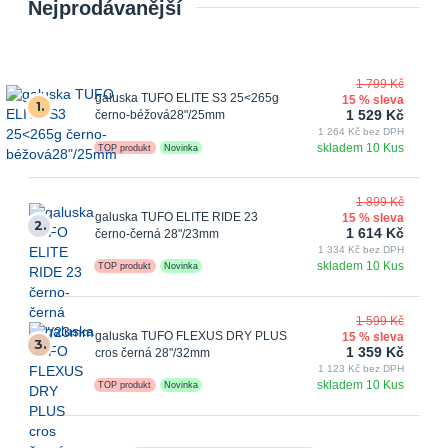
Nejprodávanější
1 799 Kč
galuska TUFO ELITE S3 25<265g
15 % sleva
1.
1 529 Kč
černo-béžová28"/25mm
1 264 Kč bez DPH
skladem 10 Kus
TOP produkt
Novinka
1 899 Kč
galuska TUFO ELITE RIDE 23
15 % sleva
2.
1 614 Kč
černo-černá 28"/23mm
1 334 Kč bez DPH
skladem 10 Kus
TOP produkt
Novinka
1 599 Kč
galuska TUFO FLEXUS DRY PLUS
15 % sleva
3.
1 359 Kč
cros černá 28"/32mm
1 123 Kč bez DPH
skladem 10 Kus
TOP produkt
Novinka